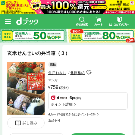
作品検索
カート
はじめての方へ
玄米せんせいの弁当箱（３）
完結
魚戸おさむ
北原雅紀
マンガ
759
(税込)
6
pt
獲得
ポイント詳細
dカード利用でさらにポイント+2%
返品不可
試し読み