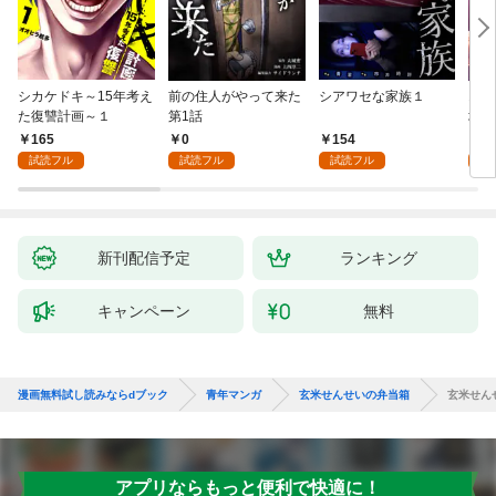
シカケドキ～15年考え
前の住人がやって来た
シアワセな家族１
16
た復讐計画～１
第1話
地獄
165
0
154
1
試読フル
試読フル
試読フル
試
新刊配信予定
ランキング
キャンペーン
無料
漫画無料試し読みならdブック
青年マンガ
玄米せんせいの弁当箱
玄米せん
アプリならもっと便利で快適に！