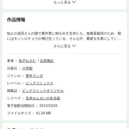
もっと見る
作品情報
知人の道田さんの畑で農作業に精を出す玄米たち。無農薬栽培のため、畑
にはモンシロチョウが飛び交っている。そんな中、農家を生業にしている
男性・狭山さんがやってきた。農薬を使って野菜を栽培しているという狭
山さんに、マリアは理由を問うが、その答えには日本の農家の厳しい現実
があり…
著者
魚戸おさむ
北原雅紀
出版社
小学館
ジャンル
青年マンガ
レーベル
ビッグコミックス
掲載誌
ビッグコミックオリジナル
シリーズ
玄米せんせいの弁当箱
電子版配信開始日
2012/10/18
ファイルサイズ
41.34 MB