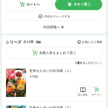
カートへ
今すぐ買う
作品をチェックする
作品情報へ
全10冊
シリーズ
お気に入り登録
完結
未購入巻をまとめて買う
1巻から
|
最新刊から
玄米せんせいの弁当箱（１）
759
試し読み
カートへ
玄米せんせいの弁当箱（２）