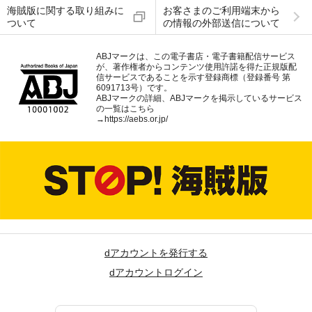
海賊版に関する取り組みに
お客さまのご利用端末から
ついて
の情報の外部送信について
ABJマークは、この電子書店・電子書籍配信サービス
が、著作権者からコンテンツ使用許諾を得た正規版配
信サービスであることを示す登録商標（登録番号 第
6091713号）です。
ABJマークの詳細、ABJマークを掲示しているサービス
の一覧はこちら
→
https://aebs.or.jp/
dアカウントを発行する
dアカウントログイン