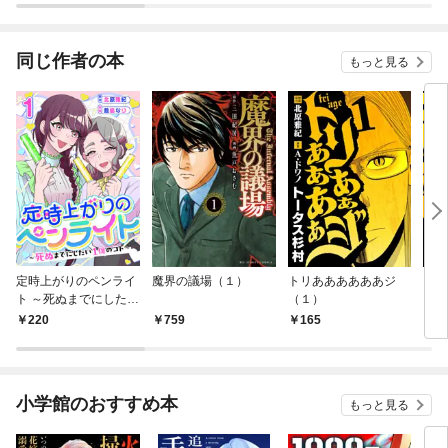
同じ作者の本
もっと見る
定時上がりのペンライ
魔界の議場（１）
トリああああああジ
トリ
ト ～死ぬまでにしたい
（１）
【単
１億のコト～ 1巻
220
759
165
8
小学館のおすすめ本
もっと見る