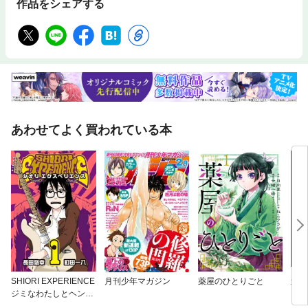
作品をシェアする
あわせてよく買われている本
SHIORI EXPERIENCE
月刊少年マガジン
薬屋のひとりごと
逃げ
ジミなわたしとヘンな
おじさん