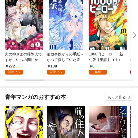
火の神さまの掃除人で
追放令嬢からの手紙～
1000円ヒーロー 新
DIM
すが、いつの間にか花
かつて愛していた皆さ
札版【単話】（１）
9.
嫁として溺愛されてい
まへ 私のことなどお忘
272
138
0
8
ます【単話】（１）
れですか？～【単話】
試読フル
試読フル
無料
（１）
青年マンガのおすすめ本
もっと見る