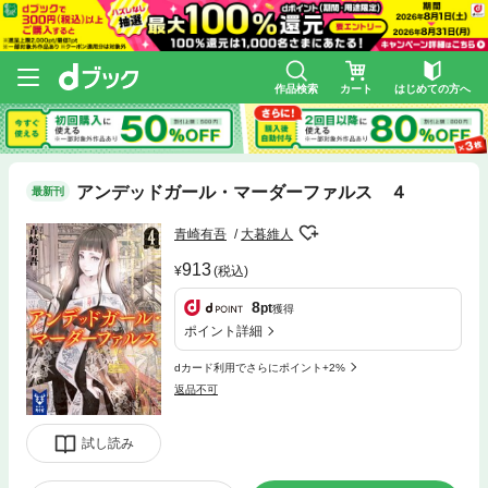
作品検索
カート
はじめての方へ
アンデッドガール・マーダーファルス ４
最新刊
青崎有吾
大暮維人
913
(税込)
8
pt
獲得
ポイント詳細
dカード利用でさらにポイント+2%
返品不可
試し読み