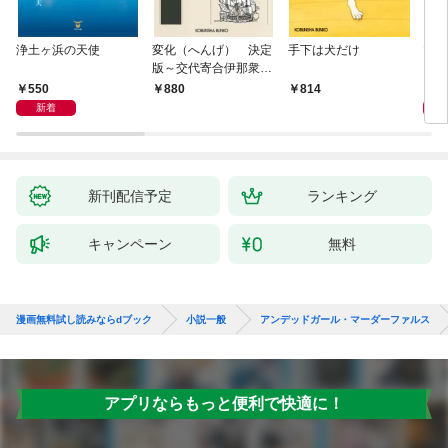
浄土ヶ浜の天使
変化（へんげ） 決定
手下は犬だけ
マリ
版～交代寄合伊那衆異
聞（1）～
550
1,
880
814
新着
新刊配信予定
ランキング
キャンペーン
無料
漫画無料試し読みならdブック
小説一般
アンデッドガール・マーダーファルス
アプリならもっと便利で快適に！