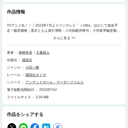
作品情報
TVアニメ化！！！2023年7月よりフジテレビ「＋Ultra」ほかにて放送予
定！輪堂鴉夜：黒沢ともよ真打津軽：八代拓馳井静句：小市眞琴輪堂鴉夜
が、生首でも、不死でもなかった時代。偉大なる師と共に過ごした黄金の
日々。今や彼女の他にそれを知るものは天の星のみ。
著者
青崎有吾
大暮維人
出版社
講談社
ジャンル
小説一般
レーベル
講談社タイガ
シリーズ
アンデッドガール・マーダーファルス
電子版配信開始日
2023/07/14
ファイルサイズ
3.04 MB
作品をシェアする