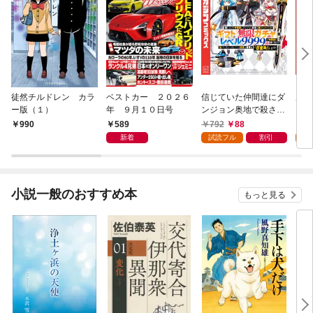
徒然チルドレン カラ
ベストカー ２０２６
信じていた仲間達にダ
魔女
ー版（１）
年 ９月１０日号
ンジョン奥地で殺され
かけたがギフト『無限
589
792
88
7
990
ガチャ』でレベル９９
新着
試読フル
割引
試
９９の仲間達を手に入
れて元パーティーメン
バーと世界に復讐＆
『ざまぁ！』します！
小説一般のおすすめ本
もっと見る
（１）