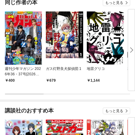
同じ作者の本
もっと見る
バーと世界に復讐＆
『ざまぁ！』します！
週刊少年マガジン 202
ガス灯野良犬探偵団 1
地雷グリコ
地雷
6年36・37号[2026年8
月5日発売]
400
679
1,144
7
講談社のおすすめ本
もっと見る