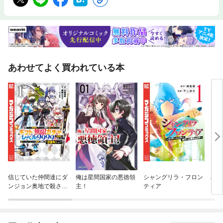
あわせてよく買われている本
信じていた仲間達にダ
俺は星間国家の悪徳領
シャングリラ・フロン
星降
ンジョン奥地で殺され
主！
ティア
かけたがギフト『無限
ガチャ』でレベル９９
９９の仲間達を手に入
れて元パーティーメン