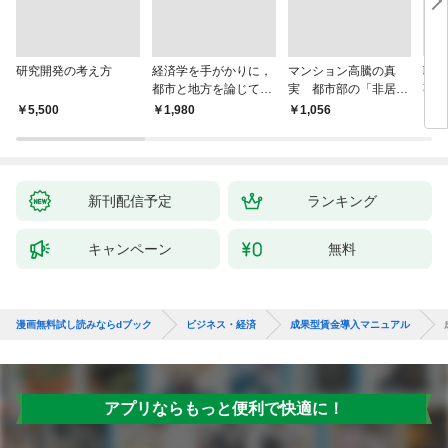
研究開発の考え方
経済学を手がかりに，
マンション高騰の真
聴
都市と地方を論じてみ
実 都市部の「非居住
事業
よう
化」が街を壊す
版 
￥5,500
￥1,980
￥1,056
￥2,
株式
取締
の議
きと
新刊配信予定
ランキング
キャンペーン
無料
漫画無料試し読みならdブック
ビジネス・経済
成果型賃金導入マニュアル
アプリならもっと便利で快適に！