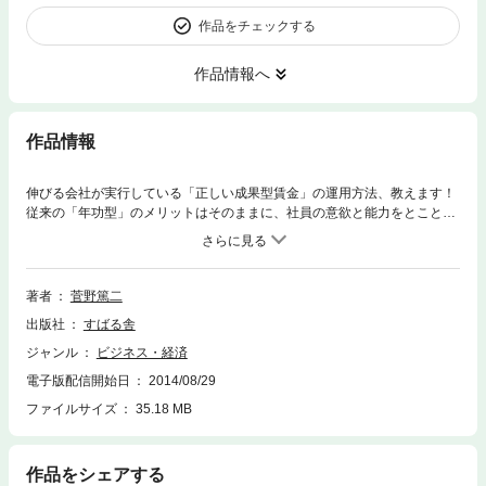
作品をチェックする
作品情報へ
作品情報
伸びる会社が実行している「正しい成果型賃金」の運用方法、教えます！
従来の「年功型」のメリットはそのままに、社員の意欲と能力をとことん
引き出す給与システム。限られた原資で会社を守るために、不可欠かつ最
適な仕組みを紹介します。 給与テーブルのつくり方はもちろん、社員が成
果を出す人事考課のやり方から、会社の負担をグッと軽くする退職金シス
テムまで、無理なく「成果重視」を実現する方法が満載！ 「膨らみ過ぎた
著者
菅野篤二
人件費を適正賃金に戻したい」「会社を活性化させる方法を探していた」
出版社
すばる舎
——そんな経営者、経営幹部にぜひご一読いただきたい一冊です。
ジャンル
ビジネス・経済
電子版配信開始日
2014/08/29
ファイルサイズ
35.18 MB
作品をシェアする