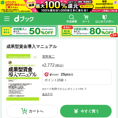
作品検索
カート
はじめての方へ
成果型賃金導入マニュアル
菅野篤二
2,772
(税込)
25
pt
獲得
ポイント詳細
dカード利用でさらにポイント+2%
返品不可
カートへ
今すぐ買う