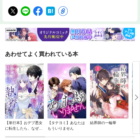
あわせてよく買われている本
【単行本】おデブ悪女
【タテヨミ】あなたは
結界師の一輪華
バッ
に転生したら、なぜか
もういりません
ロイ
ラスボス王子様に執着
今世
されています
りが