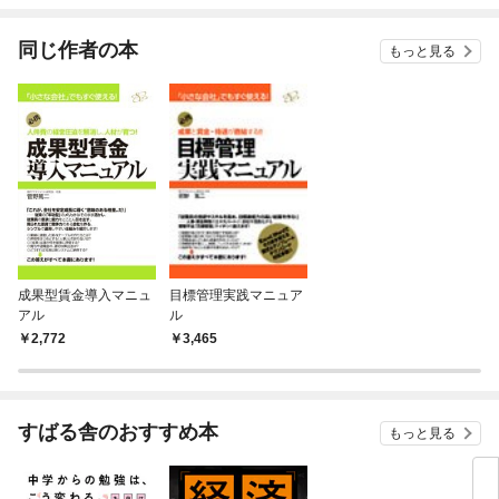
てく
OMI
同じ作者の本
もっと見る
成果型賃金導入マニュ
目標管理実践マニュア
アル
ル
2,772
3,465
すばる舎のおすすめ本
もっと見る