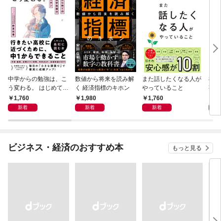
中学からの勉強は、こ
数値から将来を読み解
また話したくなる人が
83
う変わる。 はじめての
く 経済指標のキホン
やっていること
事
自学自習のキホン
1,760
1,980
1,760
1,
新着
新着
新着
ビジネス・経済のおすすめ本
もっと見る