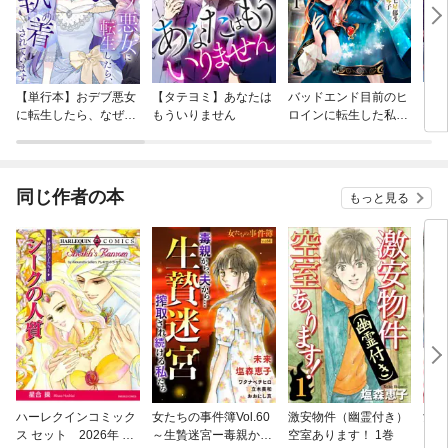
【単行本】おデブ悪女
【タテヨミ】あなたは
バッドエンド目前のヒ
【タ
に転生したら、なぜか
もういりません
ロインに転生した私、
リ〜
ラスボス王子様に執着
今世では恋愛するつも
されています
りがチートな兄が離し
てくれません！？@C
OMIC
同じ作者の本
もっと見る
ハーレクインコミック
女たちの事件簿Vol.60
激安物件（幽霊付き）
女た
ス セット 2026年 vo
～生贄迷宮ー毒親か
空室あります！ 1巻
ｌ．