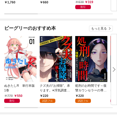
l.922
ら、夫から…搾取され
牢獄
638
319
1,760
660
6
続ける私たちー～ 1巻
割引
ビーグリーのおすすめ本
もっと見る
ぬきたしR 単行本版
クズ夫の“お掃除”、承
処刑のお時間です～復
凶妻
1巻
ります。※浮気調査、
讐カウンセラーの導き
神で
無料サービス付き 1巻
～ 1巻
1巻
770
550
220
220
7
割引
試読フル
試読フル