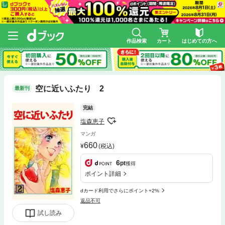
作品検索
カート
はじめての方へ
空に近いふたり 2
最新刊
完結
塩森恵子
マンガ
660
(税込)
6
pt
獲得
ポイント詳細
dカード利用でさらにポイント+2%
返品不可
試し読み