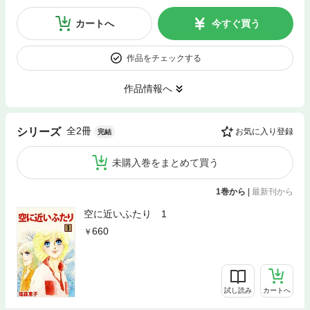
カートへ
今すぐ買う
作品をチェックする
作品情報へ
全2冊
シリーズ
お気に入り登録
完結
未購入巻をまとめて買う
1巻から
|
最新刊から
空に近いふたり 1
660
試し読み
カートへ