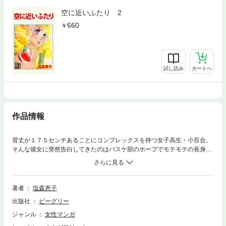
空に近いふたり 2
660
試し読み
カートへ
作品情報
背丈が１７５センチあることにコンプレックスを持つ女子高生・小百合。
そんな彼女に突然告白してきたのはバスケ部のホープでモテモテの長身
男・修。告白以来やたら付きまとってくるようになった修の図々しさに腹
をたてていた小百合だったが…
著者
塩森恵子
出版社
ビーグリー
ジャンル
女性マンガ