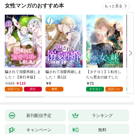
女性マンガのおすすめ本
もっと見る
騙されて溺愛再婚しま
騙されて溺愛再婚しま
【タテヨミ】1.転生し
【タ
した！【単行本版】 1
した！ 第1話
たら悪女の妹でした
の私
巻
825
110
0
71
7
試読フル
割引
無料
タテヨミ
試読フル
タ
新刊配信予定
ランキング
キャンペーン
無料