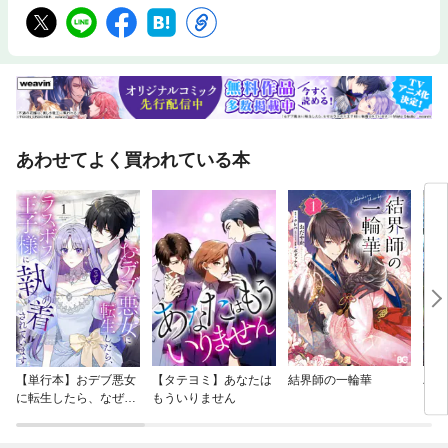
あわせてよく買われている本
【単行本】おデブ悪女
【タテヨミ】あなたは
結界師の一輪華
バッ
に転生したら、なぜか
もういりません
ロイ
ラスボス王子様に執着
今世
されています
りが