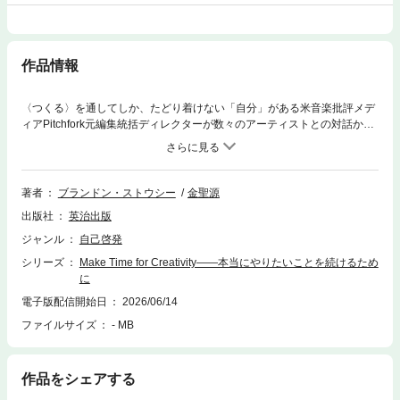
作品情報
〈つくる〉を通してしか、たどり着けない「自分」がある米音楽批評メデ
ィアPitchfork元編集統括ディレクターが数々のアーティストとの対話から
見出したのは、「日々の地道な実践」の大切さだったーー。「あなたはど
んなことに情熱を傾けてきただろう？」「今、そのためにどれくらいの時
間をかけている？」 「仕事にならないからと諦めたことはあるだろう
か？」アーティストたちの言葉をヒントにして、創作活動を続けるための
著者
ブランドン・ストウシー
金聖源
方法を見つけよう。あなたの言葉を書き込むことで完成するセルフガイ
出版社
英治出版
ド。◯持続的な創作を支える４つの要素1. ワークライフバランス：いかに
日々の予定に創作を組み込むか2. 日々の儀式：ポジティブな連想で創作を
ジャンル
自己啓発
習慣化する3. ゴールと目的：「なにをつくりたいのか？」「なぜつくりた
シリーズ
Make Time for Creativity――本当にやりたいことを続けるため
いのか？」を特定し、向き合う4. ダウンタイムと創造性：自分をケアし、
に
仕事を見つめ直す
電子版配信開始日
2026/06/14
ファイルサイズ
- MB
作品をシェアする