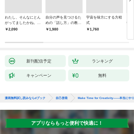
わたし、そんなにとん
自分の声を見つけるた
宇宙を味方にする方程
「考
がってましたかね。
めの「話し方」の教
式
中で
獅子座、Ａ型、丙午は
室 Ｏｒａｃｙ（オラ
却！
￥2,090
￥1,980
￥1,760
￥1,
めぐる
シー）
術大
新刊配信予定
ランキング
キャンペーン
無料
漫画無料試し読みならdブック
自己啓発
Make Time for Creativity――
アプリならもっと便利で快適に！