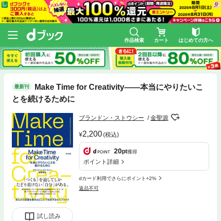
作品検索
カート
はじめての方へ
Make Time for Creativity――本当にやりたいこ
最新刊
とを続けるために
ブランドン・ストウシー
金聖源
2,200
(税込)
20
pt
獲得
ポイント詳細
dカード利用でさらにポイント+2%
返品不可
試し読み