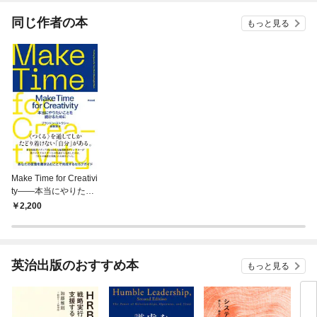
てく
OMI
同じ作者の本
もっと見る
Make Time for Creativi
ty――本当にやりたい
ことを続けるために
2,200
英治出版のおすすめ本
もっと見る