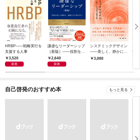
HRBP――戦略実行を
謙虚なリーダーシップ
システミックデザイン
Make
支援する人事
［新版］――役割を超
――美しく、静かに、
ty
えた関係が、組織の力
面白く。社会が変わる
こと
3,520
2,640
3,080
2,
を解き放つ
協働の旅路
新着
新着
自己啓発のおすすめ本
もっと見る