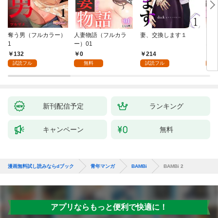
奪う男（フルカラー）
人妻物語（フルカラ
妻、交換します１
ごめ
1
ー）01
ない
132
0
214
1
試読フル
無料
試読フル
試
新刊配信予定
ランキング
キャンペーン
無料
漫画無料試し読みならdブック
青年マンガ
BAMBi
BAMBi 2
アプリならもっと便利で快適に！