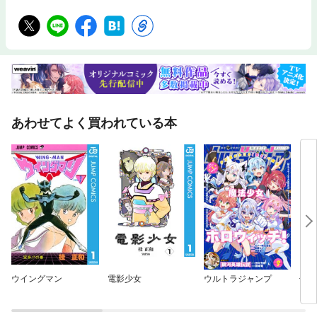
あわせてよく買われている本
ウイングマン
電影少女
ウルトラジャンプ
七夕