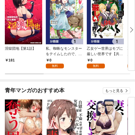
淫獄団地【第1話】
私、蜘蛛なモンスター
乙女ゲー世界はモブに
乙女
をテイムしたので、ス
厳しい世界です【共和
厳し
パイダーシルクで裁縫
国編】【分冊版】 1
国
0
0
8
181
を頑張ります！【分冊
無料
無料
試
版】 1
青年マンガのおすすめ本
もっと見る