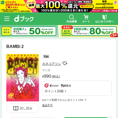
作品検索
カート
はじめての方へ
BAMBi 2
完結
カネコアツシ
マンガ
990
(税込)
9
pt
獲得
ポイント詳細
dカード利用でさらにポイント+2%
返品不可
試し読み