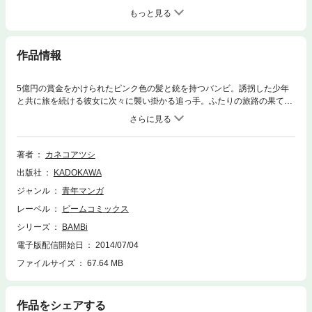
もっと見る
作品情報
5億円の賞金をかけられたピンク色の髪と銃を持つバンビ。誘拐した少年
と共に旅を続ける彼女に次々に襲い掛かる追っ手。ふたりの旅路の果てに
待つものとは……？ ピンク色の髪とピンク色の銃を持つ殺戮処女・バン
ビを巡るロードコミック第2巻！
著者
カネコアツシ
出版社
KADOKAWA
ジャンル
青年マンガ
レーベル
ビームコミックス
シリーズ
BAMBi
電子版配信開始日
2014/07/04
ファイルサイズ
67.64 MB
作品をシェアする