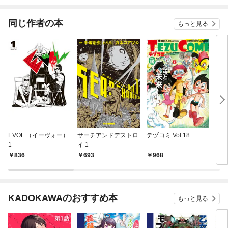
同じ作者の本
もっと見る
EVOL （イーヴォー）
サーチアンドデストロ
テヅコミ Vol.18
３ツ
1
イ 1
836
693
968
1,
KADOKAWAのおすすめ本
もっと見る