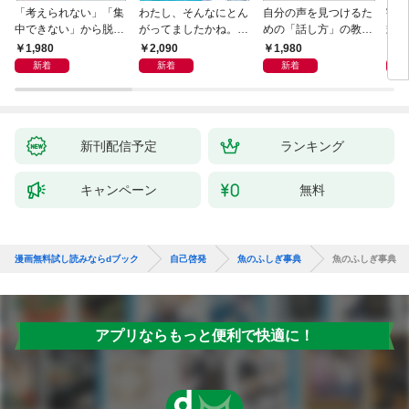
「考えられない」「集
わたし、そんなにとん
自分の声を見つけるた
宇宙
中できない」から脱
がってましたかね。
めの「話し方」の教
式
却！ AI時代の読む技
獅子座、Ａ型、丙午は
室 Ｏｒａｃｙ（オラ
1,980
2,090
1,980
1,
術大全
めぐる
シー）
新着
新着
新着
新刊配信予定
ランキング
キャンペーン
無料
漫画無料試し読みならdブック
自己啓発
魚のふしぎ事典
魚のふしぎ事典
アプリならもっと便利で快適に！