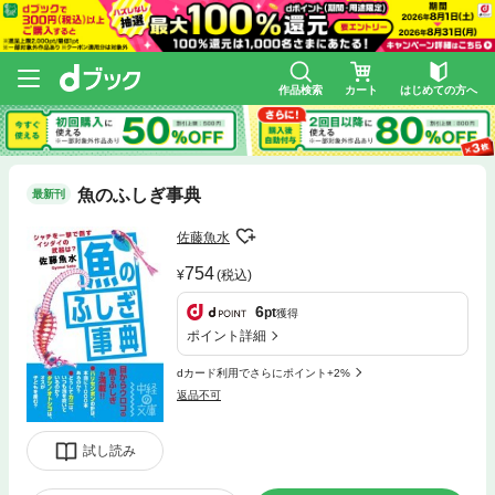
作品検索
カート
はじめての方へ
魚のふしぎ事典
最新刊
佐藤魚水
754
(税込)
6
pt
獲得
ポイント詳細
dカード利用でさらにポイント+2%
返品不可
試し読み