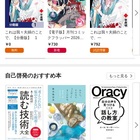
これは我々夫婦のこと
【電子版】月刊コミッ
これは我々夫婦のこと
チェ
で、【分冊版】 1
クフラッパー 2026年9
で、一
冊版
月号
0
730
792
0
無料
新着
試読増量
自己啓発のおすすめ本
もっと見る