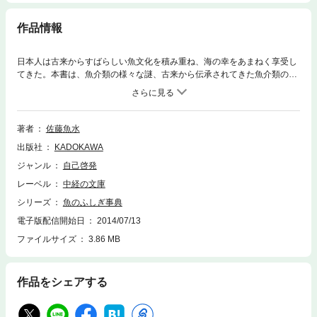
作品情報
日本人は古来からすばらしい魚文化を積み重ね、海の幸をあまねく享受し
てきた。本書は、魚介類の様々な謎、古来から伝承されてきた魚介類のこ
とわざ、伝統、俗信などの謎、暮らしのなかの魚の謎などに光を当てて、
知っているようで知らない「魚のふしぎ」をなぞなぞ形式でわかりやすく
解説した楽しいイラスト付文庫。
著者
佐藤魚水
出版社
KADOKAWA
ジャンル
自己啓発
レーベル
中経の文庫
シリーズ
魚のふしぎ事典
電子版配信開始日
2014/07/13
ファイルサイズ
3.86 MB
作品をシェアする