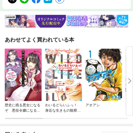
あわせてよく買われている本
歴史に残る悪女になる
わいるどらいふっ！
アオアシ
茉莉
ぞ 悪役令嬢になるほ
身近な生きもの観察図
ど王子の溺愛は加速す
鑑
るようです！