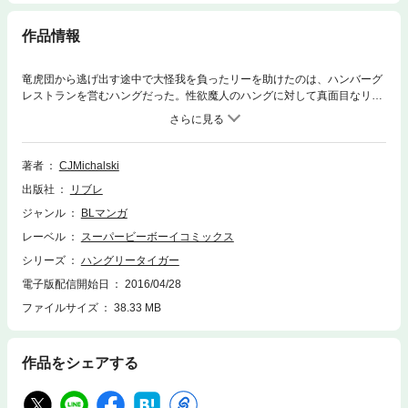
作品情報
竜虎団から逃げ出す途中で大怪我を負ったリーを助けたのは、ハンバーグ
レストランを営むハングだった。性欲魔人のハングに対して真面目なリー
は、反発しつつも、野獣の優しさに触れて、次第に心と躰が惹かれ始
め…!? 大人気「森のアニマルカンパニー」シリーズから、「ハングリー
タイガー」編、待望のコミックス化！
著者
CJMichalski
出版社
リブレ
ジャンル
BLマンガ
レーベル
スーパービーボーイコミックス
シリーズ
ハングリータイガー
電子版配信開始日
2016/04/28
ファイルサイズ
38.33 MB
作品をシェアする