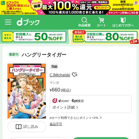
作品検索
カート
はじめての方へ
ハングリータイガー
最新刊
完結
CJMichalski
マンガ
660
(税込)
6
pt
獲得
ポイント詳細
dカード利用でさらにポイント+2%
返品不可
試し読み