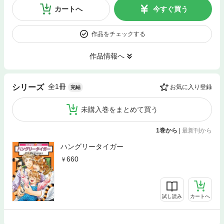
カートへ
今すぐ買う
作品をチェックする
作品情報へ
全1冊
シリーズ
お気に入り登録
完結
未購入巻をまとめて買う
1巻から
|
最新刊から
ハングリータイガー
660
試し読み
カートへ