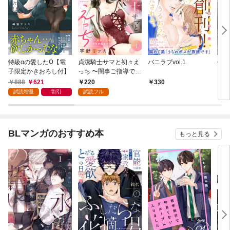
特級αの愛したΩ【電
貞潔騎士サマと初々え
バニラブvol.1
偽者
子限定かきおろし付】
っち 〜閨事ご指導でき
どで
かねます！〜（1）
888
621
220
330
1
試読増量
割引
試読フル
BLマンガのおすすめ本
もっと見る