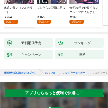
永遠の誓い（フルカラ
ふしだらな花摘み男 1
修学旅行で仲良くない
アル
ー） 1
グループに入りました
にな
【単話版】1巻
最強
264
165
165
0
が、
試読フル
試読フル
試読フル
ら執
す～
新刊配信予定
ランキング
キャンペーン
無料
漫画無料試し読みならdブック
BLマンガ
ハングリータイガー
ハングリータ
アプリならもっと便利で快適に！