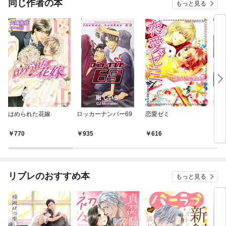
同じ作者の本
もっと見る
はめられた花嫁
ロッカーナンバー69
恋愛ゼミ
お隣
770
935
616
6
リブレのおすすめ本
もっと見る