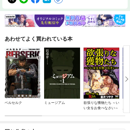
あわせてよく買われている本
ベルセルク
ミュージアム
欲張りな獲物たち ～い
アス
い女をお食べなさい～
版）
魔～
玉串
出し