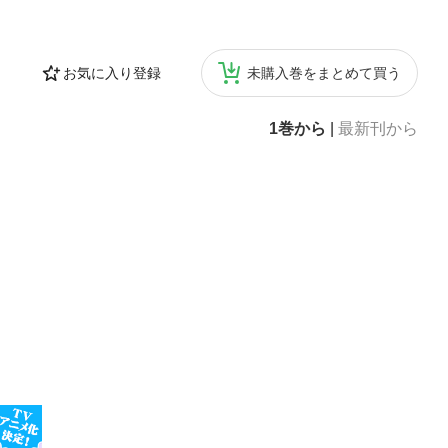
お気に入り登録
未購入巻をまとめて買う
1巻から
|
最新刊から