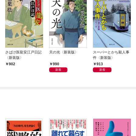
さばけ医龍安江戸日記
天の光〈新装版〉
スーパーとかち殺人事
〈新装版〉
件〈新装版〉
990
913
902
新着
新着