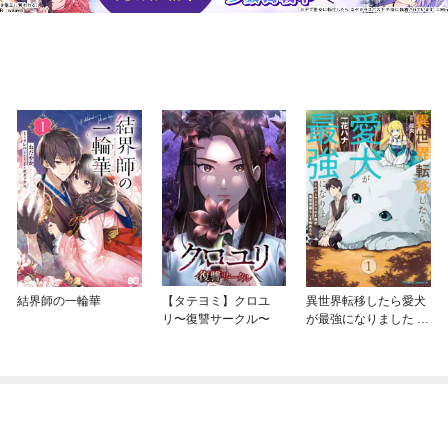
結界師の一輪華
【タテヨミ】クロユ
異世界転移したら愛犬
リ〜復讐サークル〜
が最強になりました ～
シルバーフェンリルと
俺が異世界暮らしを始
めたら～ THE COMIC