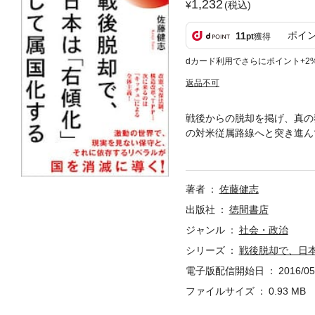
1,232
(税込)
ポイ
11
pt
獲得
dカード利用でさらにポイント+2
返品不可
戦後からの脱却を掲げ、真の
の対米従属路線へと突き進ん
実を見ない保守勢力と、それ
保革構造からヘイト、カウン
著者
佐藤健志
出版社
徳間書店
ジャンル
社会・政治
シリーズ
戦後脱却で、日
電子版配信開始日
2016/05
ファイルサイズ
0.93 MB