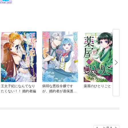
王太子妃になんてなり
病弱な悪役令嬢です
薬屋のひとりごと
たくない！！ 婚約者編
が、婚約者が過保護す
ぎて逃げ出したい(私た
ち犬猿の仲でしたよ
ね！？)