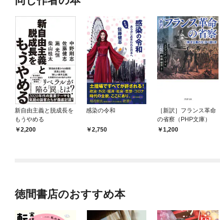
同じ作者の本
新自由主義と脱成長を
感染の令和
［新訳］フランス革命
もうやめる
の省察（PHP文庫）
2,200
2,750
1,200
徳間書店のおすすめ本