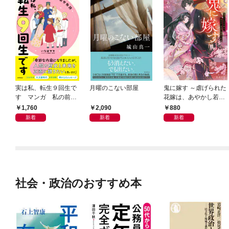
実は私、転生９回生で
月曜のこない部屋
鬼に嫁す ～虐げられた
す マンガ 私の前世
花嫁は、あやかし若頭
物語
に溺愛される～
1,760
2,090
880
新着
新着
新着
社会・政治のおすすめ本