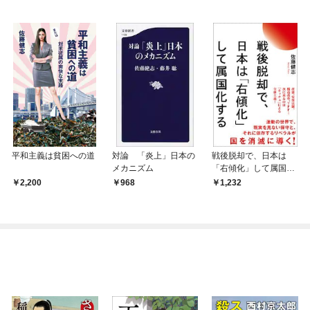
平和主義は貧困への道
対論 「炎上」日本の
戦後脱却で、日本は
メカニズム
「右傾化」して属国化
する
2,200
968
1,232