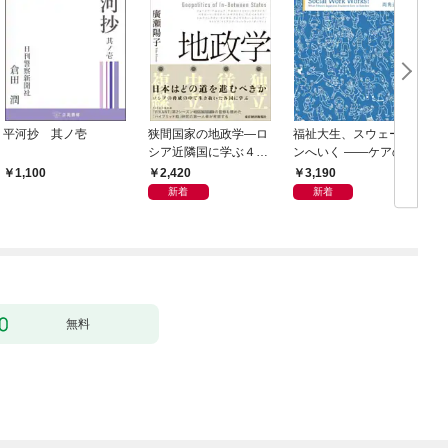
平河抄 其ノ壱
狭間国家の地政学―ロ
福祉大生、スウェーデ
シア近隣国に学ぶ４つ
ンへいく ――ケアのそ
の生き残り戦略
の先へ――15人が見た
2,420
3,190
1,100
民主主義の景色――
新着
新着
無料