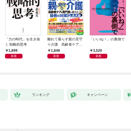
「力の時代」を生き抜
離れて暮らす親の見守
「いいね！」の裏側で
く 戦略的思考
り介護 高齢者ケアの
専門家が教える最善の
1,899
1,848
3,520
対策Q＆A大全
新着
新着
新着
ランキング
キャンペーン