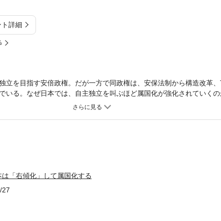
ント詳細
%
独立を目指す安倍政権。だが一方で同政権は、安保法制から構造改革、T
でいる。なぜ日本では、自主独立を叫ぶほど属国化が強化されていくの
に依存するリベラルによる「キッチュ」(思考停止)という病理が隠され
ターまで、あらゆるところに潜む「キッチュ」の実態を暴き、真の日本
本は「右傾化」して属国化する
/27