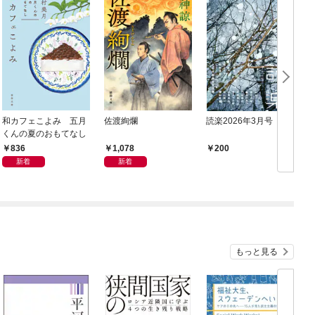
和カフェこよみ 五月
佐渡絢爛
読楽2026年3月号
くんの夏のおもてなし
836
1,078
200
新着
新着
もっと見る