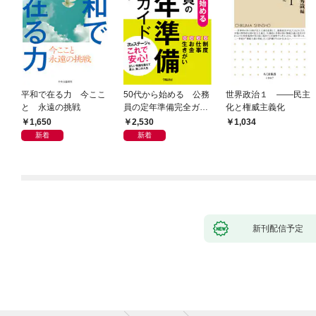
平和で在る力 今ここ
50代から始める 公務
世界政治１ ――民主
と 永遠の挑戦
員の定年準備完全ガイ
化と権威主義化
ド
1,650
2,530
1,034
新着
新着
新刊配信予定