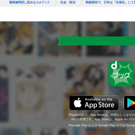
漫画無料試し読みならdブック
社会・政治
戦後脱却で、日本は「右傾化」して
Appleのロゴ、App Storeは、米国もしくはそ
Inc.の商標です。App Storeは、Apple In
Google Play および Google Play ロゴは Go