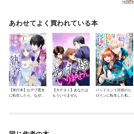
あわせてよく買われている本
【単行本】おデブ悪女
【タテヨミ】あなたは
バッドエンド目前のヒ
に転生したら、なぜか
もういりません
ロインに転生した私、
ラスボス王子様に執着
今世では恋愛するつも
されています
りがチートな兄が離し
てくれません！？@C
OMIC