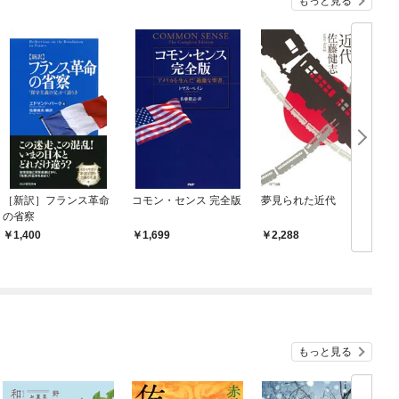
もっと見る
［新訳］フランス革命
コモン・センス 完全版
夢見られた近代
の省察
1,400
1,699
2,288
もっと見る