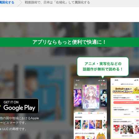
属国化する
戦後脱却で、日本は「右傾化」して属国化する
アプリならもっと便利で快適に！
の他の国や地域におけるApple
c.のサービスマークです。
ogle LLC の商標です。