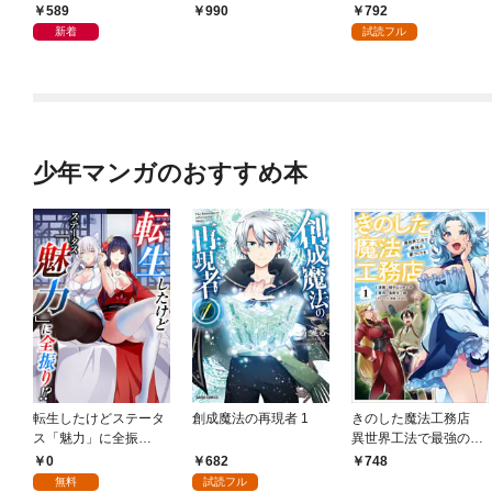
589
792
990
新着
試読フル
少年マンガのおすすめ本
転生したけどステータ
創成魔法の再現者 1
きのした魔法工務店
ス「魅力」に全振
異世界工法で最強の家
り！？(1)
づくりを（コミック）
0
682
748
１
無料
試読フル