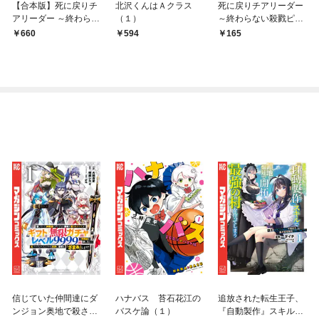
【合本版】死に戻りチ
北沢くんはＡクラス
死に戻りチアリーダー
アリーダー ～終わらな
（１）
～終わらない殺戮ピエ
い殺戮ピエロ～（描き
ロ～（1）
660
594
165
下ろしおまけ付き）
（1）
信じていた仲間達にダ
ハナバス 苔石花江の
追放された転生王子、
ンジョン奥地で殺され
バスケ論（１）
『自動製作』スキルで