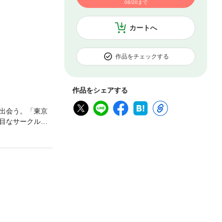
08/20まで
カートへ
作品をチェックする
作品をシェアする
出会う。「東京
目なサークルの
快楽と戦慄のサ