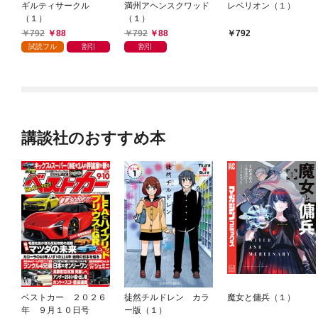
ギルティサークル
満州アヘンスクワッド
レベリオン（１）
（１）
（１）
792
88
792
88
792
試読フル
割引
割引
講談社のおすすめ本
ベストカー ２０２６
徒然チルドレン カラ
魔女と傭兵（１）
年 ９月１０日号
ー版（１）