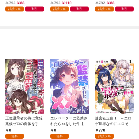
かけたがギフト『無限
領地を爆速で開拓し最
792
88
792
110
792
88
ガチャ』でレベル９９
強の村を作ってしまう
試読フル
割引
試読フル
割引
試読フル
割引
９９の仲間達を手に入
～最強クラフトスキル
れて元パーティーメン
で始める、楽々領地開
バーと世界に復讐＆
拓スローライフ～
『ざまぁ！』します！
（１）
（１）
王位継承者の俺は覚醒
エレベーターに監禁さ
迷宮狂走曲 1 ～エロ
兆候ゼロの肉体を手に
れたらxxをした件【全
ゲ世界なのにエロそっ
入れて自由を謳歌す
年齢版】(1)
ちのけでひたすら最強
0
0
770
る。1
を目指すモブ転生者～
無料
無料
試読フル