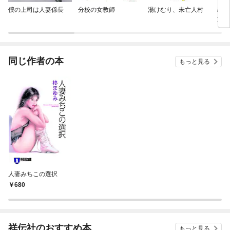
僕の上司は人妻係長
分校の女教師
湯けむり、未亡人村
義母
族
同じ作者の本
もっと見る
人妻みちこの選択
680
祥伝社のおすすめ本
もっと見る