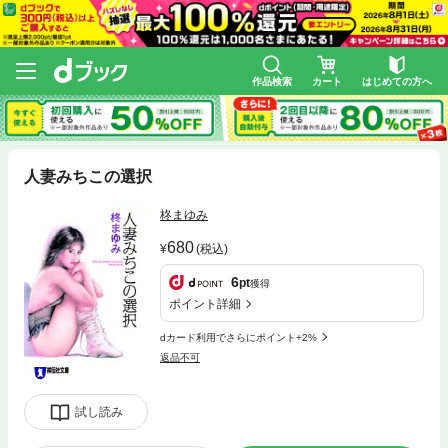
作品検索
カート
はじめての方へ
人妻みちこの選択
柊まゆみ
680
(税込)
6
pt
獲得
ポイント詳細
dカード利用でさらにポイント+2%
返品不可
試し読み