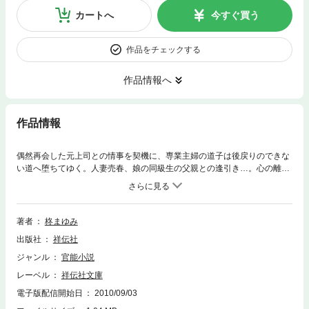
カートへ
今すぐ買う
作品をチェックする
作品情報へ
作品情報
偶然再会した元上司との情事を契機に、専業主婦の道子は後戻りのできな
い道へ堕ちてゆく。人妻売春、娘の同級生の父親との逢引き…。心の離れ
た夫にも女の影が？家庭と恋の狭間に揺れる三十代人妻の心理と性を、余
すことなく描いた不倫小説！
著者
柊まゆみ
出版社
祥伝社
ジャンル
官能小説
レーベル
祥伝社文庫
電子版配信開始日
2010/09/03