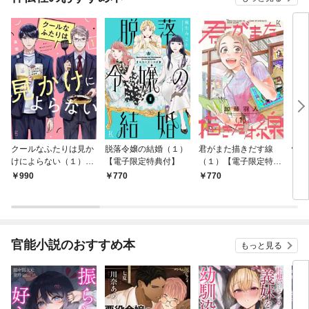
クールなふたりは見か
脱落令嬢の結婚（１）
君がまた描きだす線
情け
けによらない（１）
【電子限定特典付】
（１）【電子限定特典
お宿
【電子限定特典付】
付】
990
770
770
9
官能小説のおすすめ本
もっと見る