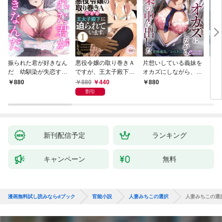
振られた君が好きなん
悪役令嬢の取り巻きＡ
片想いしている義妹を
ヤリ
だ 幼馴染が失恋する
ですが、王太子殿下に
オカズにしながら、幼
勇者
たびに慰めエッチを求
迫られています。①
馴染の中に出した
来や
880
440
880
880
8
めてくる
割引
新刊配信予定
ランキング
キャンペーン
無料
漫画無料試し読みならdブック
官能小説
人妻みちこの選択
人妻みちこの選