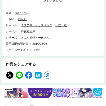
着いた仰天の真相とは？
著者
鯨統一郎
出版社
祥伝社
ジャンル
ミステリー・サスペンス
小説一般
レーベル
祥伝社文庫
シリーズ
とんち探偵・一休さん
電子版配信開始日
2010/08/06
ファイルサイズ
3.14 MB
作品をシェアする