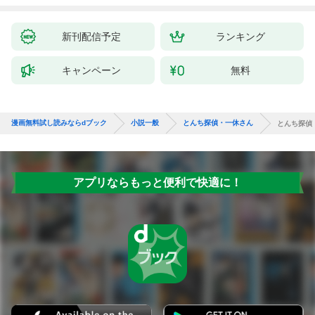
新刊配信予定
ランキング
キャンペーン
無料
漫画無料試し読みならdブック
小説一般
とんち探偵・一休さん
とんち探偵
アプリならもっと便利で快適に！