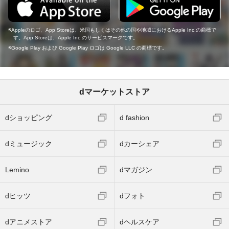
Appleのロゴ、App Storeは、米国もしくはその他の国や地域におけるApple Inc.の商標で
す。App Storeは、Apple Inc.のサービスマークです。
Google Play および Google Play ロゴは Google LLC の商標です。
dマーケットストア
dショッピング
d fashion
dミュージック
dカーシェア
Lemino
dマガジン
dヒッツ
dフォト
dアニメストア
dヘルスケア