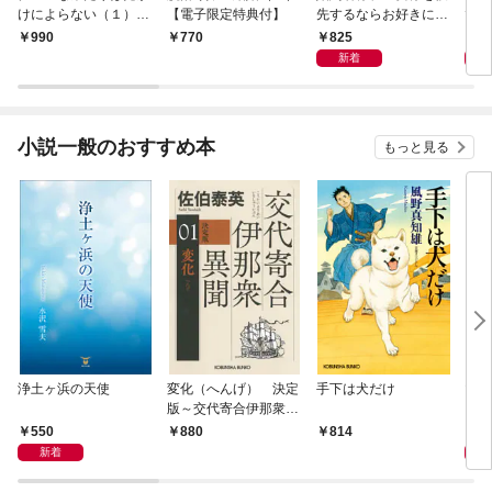
けによらない（１）
【電子限定特典付】
先するならお好きにど
で〜
【電子限定特典付】
うぞ（※ただし、私も
嬢？
825
1,
990
770
王子様を優先します
です
新着
が…）（１）【電子限
定特典付】
小説一般のおすすめ本
もっと見る
浄土ヶ浜の天使
変化（へんげ） 決定
手下は犬だけ
マリ
版～交代寄合伊那衆異
聞（1）～
550
1,
880
814
新着