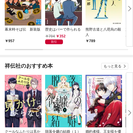
幕末時そば伝 新装版
歴史はバーで作られる
熊野古道と八咫烏の殺
京都
人
人
704
352
957
789
8
割引
祥伝社のおすすめ本
もっと見る
クールなふたりは見か
脱落令嬢の結婚（１）
婚約者様、王女様を優
私、