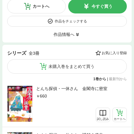
カートへ
今すぐ買う
作品をチェックする
作品情報へ
シリーズ
全3冊
お気に入り登録
未購入巻をまとめて買う
1巻から
|
最新刊から
とんち探偵・一休さん 金閣寺に密室
660
試し読み
カートへ