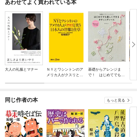
あわせてよく買われている本
大人の礼服とマナー
ＮＹとワシントンのア
基礎からアレンジま
決定
メリカ人がクスリと笑
で！ はじめてでも楽
ール
う日本人の洋服と仕草
しくできるタティング
レース
同じ作者の本
もっと見る