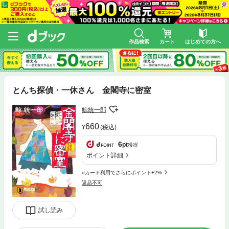
作品検索
カート
はじめての方へ
とんち探偵・一休さん 金閣寺に密室
鯨統一郎
660
(税込)
6
pt
獲得
ポイント詳細
dカード利用でさらにポイント+2%
返品不可
試し読み