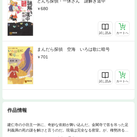
とんち探偵・一休さん 謎解き道中
680
試し読み
カートへ
まんだら探偵 空海 いろは歌に暗号
701
試し読み
カートへ
作品情報
建仁寺の小坊主一休に、奇妙な依頼が舞い込んだ。金閣寺で首を吊った足
利義満の死の謎を解けと言うのだ。現場は完全なる密室。が、権勢誇る義
満に自殺の動機はない…。一休は世阿弥らの協力を得て推理を開始、辿り