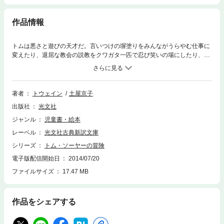
作品情報
トムは悪さと遊びの天才だ。言いつけの塀塗りをみんながうらやむ仕事に
変えたり、退屈な教会の説教をクワガタ一匹で忍び笑いの場にしたり、家
出して親友のハックたちと海賊になってみたり。だがある時、偶然に殺人
現場を目撃してしまい……。わんぱく少年トムを通じて描かれる、自由を
求める心と冒険への憧れ、そして世界を見る無垢な目。アメリカで最も愛
される作家の半自伝的小説を、少年たちの声が聞こえてくる新訳で。
著者
トウェイン
土屋京子
出版社
光文社
ジャンル
児童書・絵本
レーベル
光文社古典新訳文庫
シリーズ
トム・ソーヤーの冒険
電子版配信開始日
2014/07/20
ファイルサイズ
17.47 MB
作品をシェアする