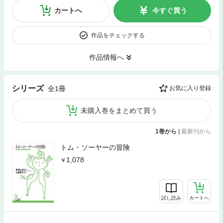
カートへ
今すぐ買う
作品をチェックする
作品情報へ
シリーズ
全1冊
お気に入り登録
未購入巻をまとめて買う
1巻から
|
最新刊から
トム・ソーヤーの冒険
1,078
試し読み
カートへ