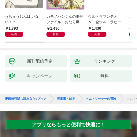
うちゅうじんは いな
カモノハシくんの事件
ウルトラマンテオ
星の
い！？
ファイル おなら爆
＆ 全ウルトラヒーロ
いグ
弾！ 危機イッパツ編
ー大集合 あそべるず
1,793
1,430
1,430
7
かん
新着
新着
新着
新刊配信予定
ランキング
キャンペーン
無料
漫画無料試し読みならdブック
児童書・絵本
トム・ソーヤーの冒険
トム・
アプリならもっと便利で快適に！