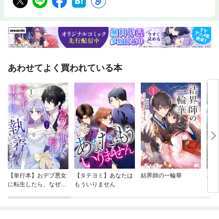
あわせてよく買われている本
【単行本】おデブ悪女
【タテヨミ】あなたは
結界師の一輪華
バッ
に転生したら、なぜか
もういりません
ロイ
ラスボス王子様に執着
今世
されています
りが
てく