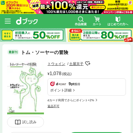
作品検索
カート
はじめての方へ
トム・ソーヤーの冒険
最新刊
トウェイン
土屋京子
1,078
(税込)
9
pt
獲得
ポイント詳細
dカード利用でさらにポイント+2%
返品不可
試し読み