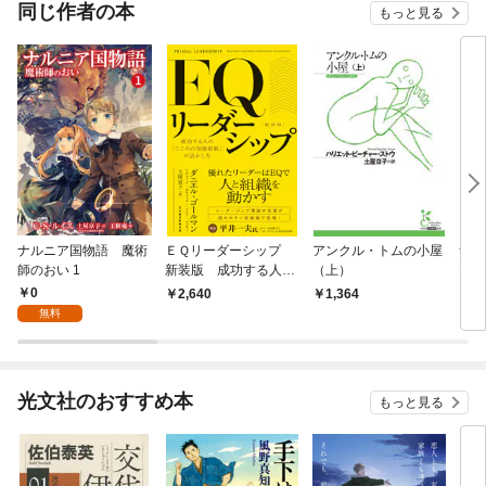
OMI
同じ作者の本
もっと見る
ナルニア国物語 魔術
ＥＱリーダーシップ
アンクル・トムの小屋
ザ・
師のおい 1
新装版 成功する人の
（上）
ティ
「こころの知能指数」
0
2,640
1,364
1,
の活かし方
無料
光文社のおすすめ本
もっと見る