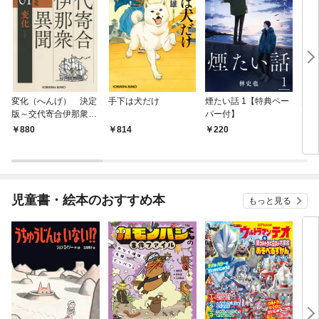
変化（へんげ） 決定
手下は犬だけ
煙たい話 1【特典ペー
鬼役
版～交代寄合伊那衆異
パー付】
聞（1）～
880
814
220
7
児童書・絵本のおすすめ本
もっと見る