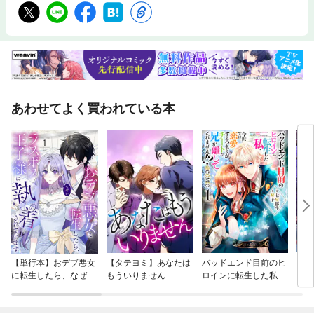
あわせてよく買われている本
【単行本】おデブ悪女
【タテヨミ】あなたは
バッドエンド目前のヒ
【タ
に転生したら、なぜか
もういりません
ロインに転生した私、
リ〜
ラスボス王子様に執着
今世では恋愛するつも
されています
りがチートな兄が離し
てくれません！？@C