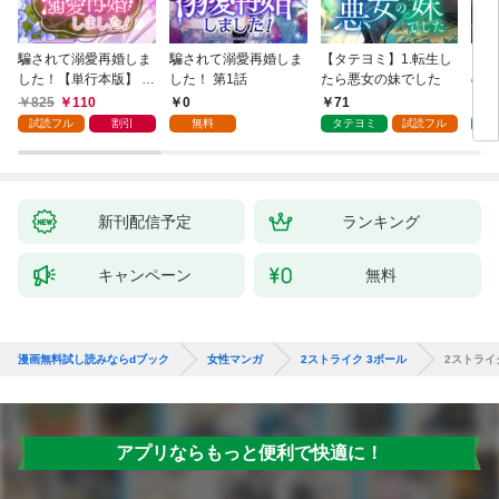
騙されて溺愛再婚しま
騙されて溺愛再婚しま
【タテヨミ】1.転生し
【タ
した！【単行本版】 1
した！ 第1話
たら悪女の妹でした
の私
巻
825
110
0
71
7
試読フル
割引
無料
タテヨミ
試読フル
タ
新刊配信予定
ランキング
キャンペーン
無料
漫画無料試し読みならdブック
女性マンガ
2ストライク 3ボール
2ストライ
アプリならもっと便利で快適に！