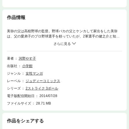
作品情報
美弥の父は高校野球の監督。野球バカの父とケンカして家出をした美弥
は、父の愛弟子のプロ野球選手を頼っていたが、2軍選手の健之介と知り
合って・・・！？
著者
河野やす子
出版社
小学館
ジャンル
女性マンガ
レーベル
ジュディーコミックス
シリーズ
2ストライク 3ボール
電子版配信開始日
2014/07/28
ファイルサイズ
28.71 MB
作品をシェアする