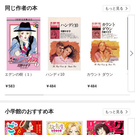
OMIC
同じ作者の本
もっと見る
エデンの樹（１）
ハンディ10
カウント ダウン
青い
583
484
484
5
小学館のおすすめ本
もっと見る