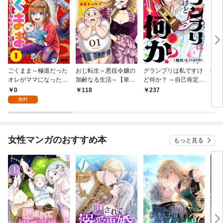
ごくまま～極道だった
おじ転生～悪役令嬢の
グランプリは私ですけ
後宮
オレがママになった話
加齢なる生活～【単
ど何か？ ～自己肯定モ
は謎
～【単話】（１）
話】（１）
ンスターのミスコン無
（１
0
118
237
2
双～【単話】（１）
無料
女性マンガのおすすめ本
もっと見る