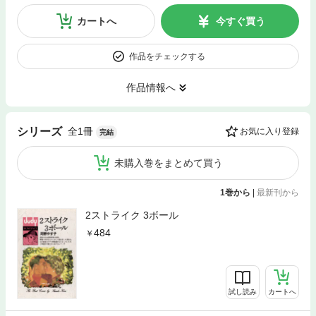
カートへ
今すぐ買う
作品をチェックする
作品情報へ
全1冊
シリーズ
お気に入り登録
完結
未購入巻をまとめて買う
1巻から
|
最新刊から
2ストライク 3ボール
484
試し読み
カートへ