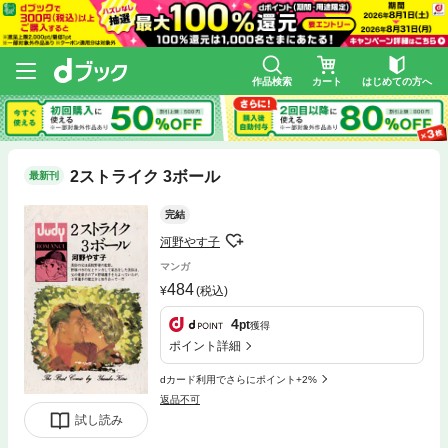
作品検索
カート
はじめての方へ
2ストライク 3ボール
最新刊
完結
河野やす子
マンガ
484
(税込)
4
pt
獲得
ポイント詳細
dカード利用でさらにポイント+2%
返品不可
試し読み