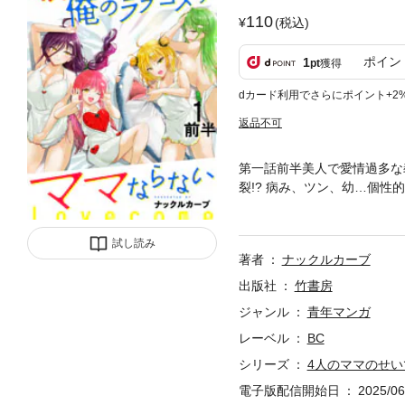
110
(税込)
ポイン
1
pt
獲得
dカード利用でさらにポイント+2
返品不可
第一話前半美人で愛情過多な
裂!? 病み、ツン、幼…個性
マに囲まれ、巧の「ママなら
試し読み
著者
ナックルカーブ
出版社
竹書房
ジャンル
青年マンガ
レーベル
BC
シリーズ
4人のママのせい
電子版配信開始日
2025/06