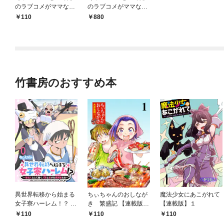
のラブコメがママなら
のラブコメがママなら
ない 【連載版】１前半
ない (1)
110
880
竹書房のおすすめ本
異世界転移から始まる
ちぃちゃんのおしなが
魔法少女にあこがれて
女子寮ハーレム！？ ～
き 繁盛記 【連載版】
【連載版】１
管理人として働く人間
１
110
110
110
と恋する魔族娘たち～