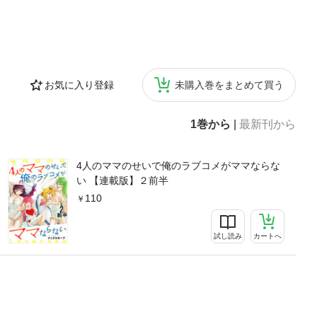
お気に入り登録
未購入巻をまとめて買う
1巻から
|
最新刊から
4人のママのせいで俺のラブコメがママならな
い 【連載版】２前半
110
試し読み
カートへ