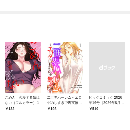
なってしまった件～
【連載版】１
ごめん、恋愛する気は
二世界ハーレム～エロ
ビッグコミック 2026
ない（フルカラー） 1
ゲのしすぎで現実無双
年16号（2026年8月7
～１
日発売）
132
198
￥510