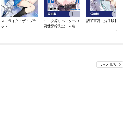
ストライク・ザ・ブラ
ミルク搾りハンターの
諸子百苑【分冊版】
ッド
異世界搾乳記 ～農家
の冴えない男があらゆ
る種族の地区Bを弄び
虜にする～【分冊版】
もっと見る