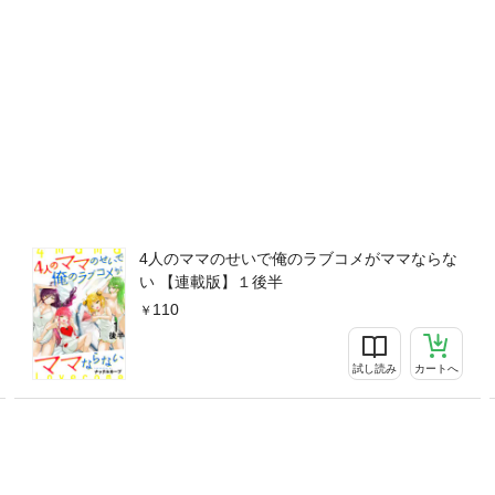
4人のママのせいで俺のラブコメがママならな
い 【連載版】１後半
110
試し読み
カートへ