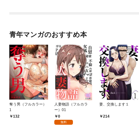
【連載版】０
青年マンガのおすすめ本
奪う男（フルカラー）
人妻物語（フルカラ
妻、交換します１
1
ー）01
0
132
214
無料