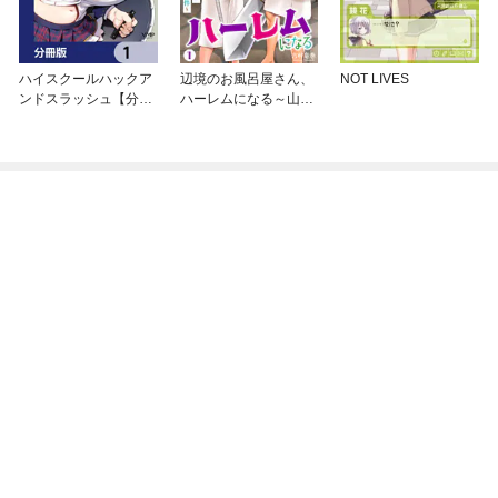
ハイスクールハックア
辺境のお風呂屋さん、
NOT LIVES
ンドスラッシュ【分冊
ハーレムになる～山奥
版】
にある寂れた温泉の効
能がチートすぎて女冒
険者に大人気な件～