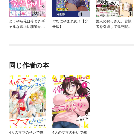
どうやら俺は今どきギ
ヤむにやまれぬ！【分
善人のおっさん、冒険
ャルな歳上幼馴染から
冊版】
者を引退して孤児院の
激重感情を向けられて
先生になる エルフの嫁
いるらしい 【連載版】
と獣人幼女たちと楽し
く暮らしてます 【連載
版】
同じ作者の本
4人のママのせいで俺
4人のママのせいで俺