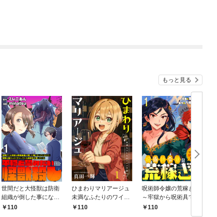
もっと見る
世間だと大怪獣は防衛
ひまわりマリアージュ
呪術師令嬢の荒稼ぎ！
組織が倒した事になっ
未満なふたりのワイン
～牢獄から呪術具で掴
ているけど、実際は陰
日誌 【連載版】１
み取る金貨ザクザク宮
110
110
110
キャにくすぶっている
廷生活～ 【連載版】１