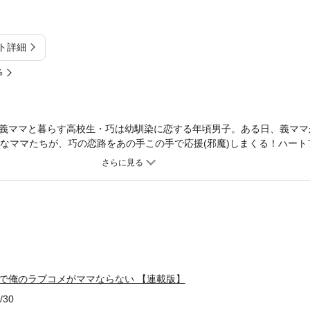
ト詳細
%
義ママと暮らす高校生・巧は幼馴染に恋する年頃男子。ある日、義ママ
的なママたちが、巧の恋路をあの手この手で応援(邪魔)しまくる！ハート
ない」ラブコメが幕を開ける！
で俺のラブコメがママならない 【連載版】
/30