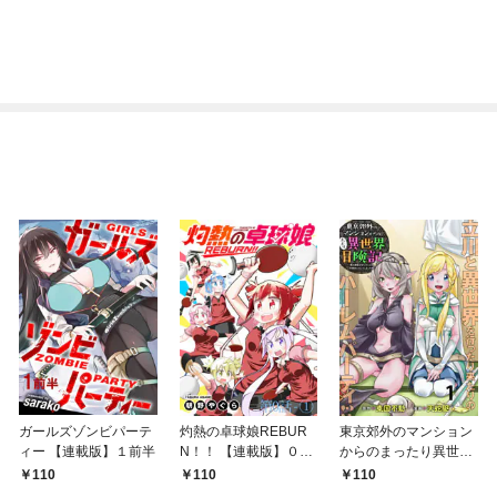
ガールズゾンビパーテ
灼熱の卓球娘REBUR
東京郊外のマンション
ィー 【連載版】１前半
N！！ 【連載版】０－
からのまったり異世界
①
冒険記 ～僕の部屋が
110
110
110
ダンジョンの休憩所に