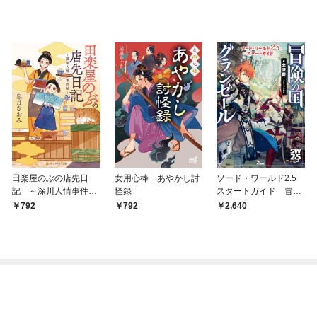
田楽屋のぶの店先日
女用心棒 あやかし討
ソード・ワールド2.5
記 ～深川人情事件帖
怪録
スタートガイド 冒険
～
の国グランゼール
792
792
2,640