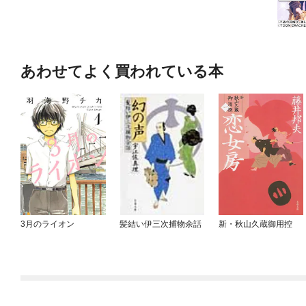
あわせてよく買われている本
3月のライオン
髪結い伊三次捕物余話
新・秋山久蔵御用控