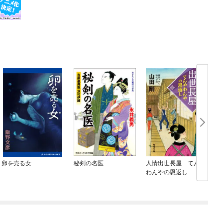
卵を売る女
秘剣の名医
人情出世長屋 てんや
わんやの恩返し