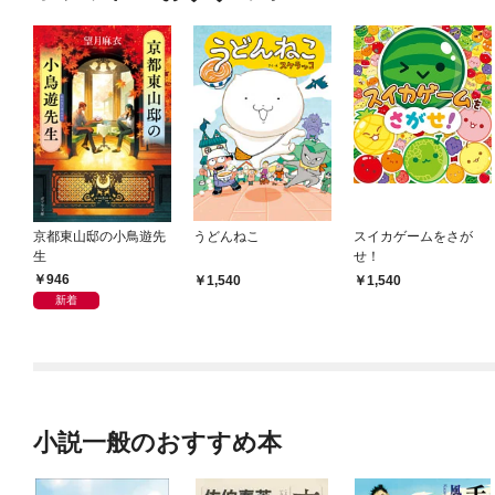
京都東山邸の小鳥遊先
うどんねこ
スイカゲームをさが
生
せ！
946
1,540
1,540
新着
小説一般のおすすめ本