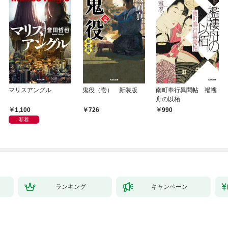
マリスアングル
鬼役（壱） 新装版
南町奉行異聞帖 襤褸
舟の以栢
1,100
726
990
新着
ランキング
キャンペーン