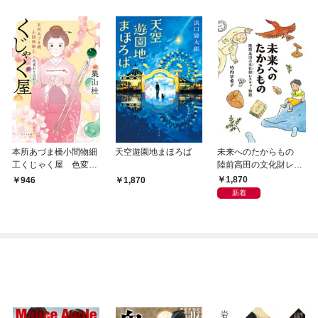
本所あづま橋小間物細
天空遊園地まほろば
未来へのたからもの
工くじゃく屋 色変わ
陸前高田の文化財レス
りの石
キュー物語
1,870
946
1,870
新着