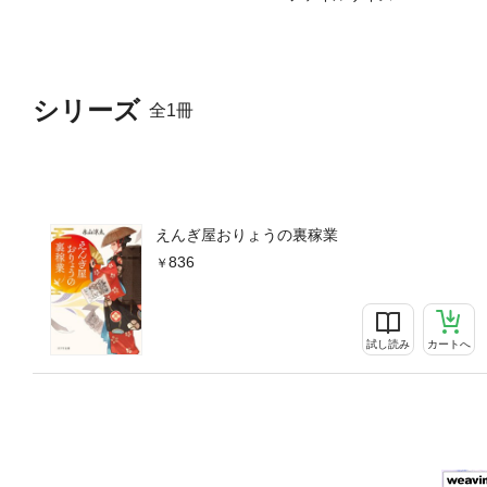
シリーズ
全1冊
えんぎ屋おりょうの裏稼業
836
試し読み
カートへ