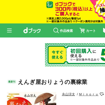
作品検索
カート
えんぎ屋おりょうの裏稼業
最新刊
永山涼太
Ｍｉｎｏｒｕ