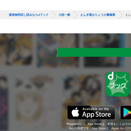
漫画無料試し読みならdブック
小説一般
えんぎ屋おりょうの裏稼業
えん
Appleのロゴ、App Storeは、米国もしくはそ
Inc.の商標です。App Storeは、Apple In