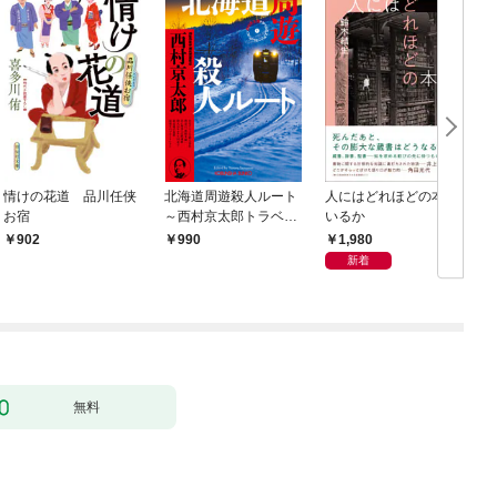
情けの花道 品川任侠
北海道周遊殺人ルート
人にはどれほどの本が
お宿
～西村京太郎トラベル
いるか
ミステリー・セレクシ
1,980
902
990
ョン（1）～
新着
無料