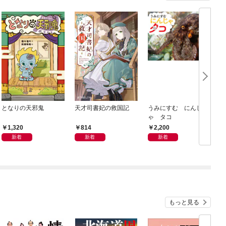
となりの天邪鬼
天才司書妃の救国記
うみにすむ にんじ
ゃ タコ
1,320
814
2,200
新着
新着
新着
もっと見る