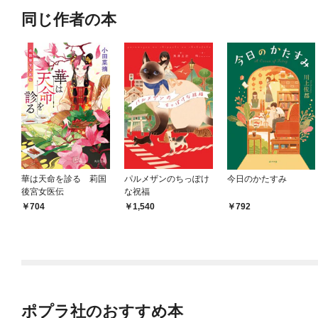
同じ作者の本
華は天命を診る 莉国
パルメザンのちっぽけ
今日のかたすみ
後宮女医伝
な祝福
704
1,540
792
ポプラ社のおすすめ本