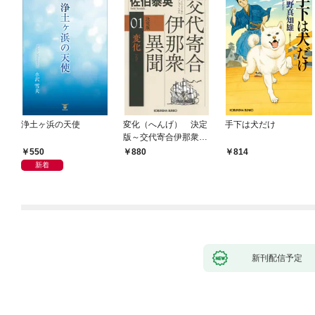
浄土ヶ浜の天使
変化（へんげ） 決定
手下は犬だけ
版～交代寄合伊那衆異
聞（1）～
550
880
814
新着
新刊配信予定