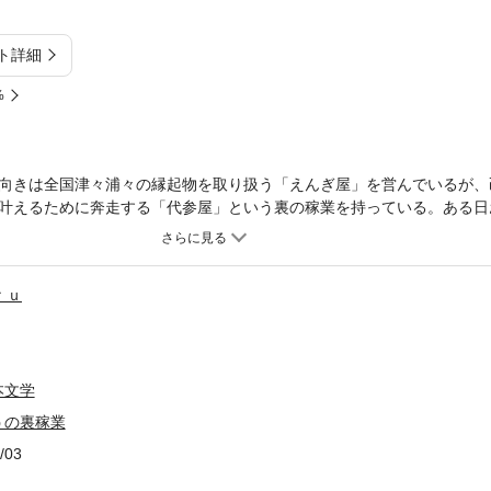
ト詳細
%
向きは全国津々浦々の縁起物を取り扱う「えんぎ屋」を営んでいるが、
叶えるために奔走する「代参屋」という裏の稼業を持っている。ある日
くなく候」と書かれた護符が届いた。依頼人は、なんと年若き女性だっ
ｒｕ
本文学
うの裏稼業
/03