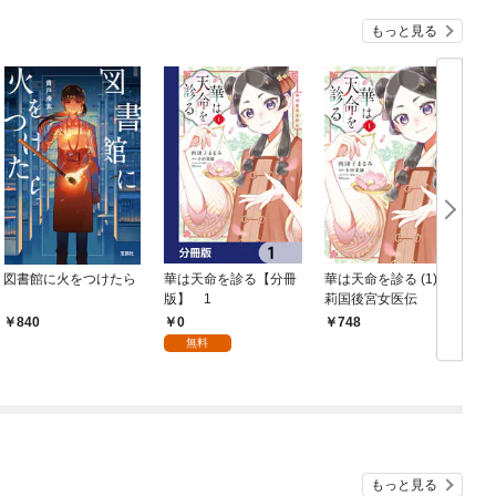
もっと見る
図書館に火をつけたら
華は天命を診る【分冊
華は天命を診る (1)
版】 1
莉国後宮女医伝
0
840
748
無料
もっと見る