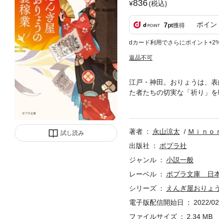
836
(税込)
ポイン
7
pt
獲得
dカード利用でさらにポイント+2
返品不可
江戸・神田。おりょうは、表
た者たちの切実な「祈り」を
「大一番の勝負断じて敗れた
著者
永山涼太
Ｍｉｎｏ
試し読み
出版社
ポプラ社
ジャンル
小説一般
レーベル
ポプラ文庫 日
シリーズ
えんぎ屋おりょ
電子版配信開始日
2022/02
ファイルサイズ
2.34 MB