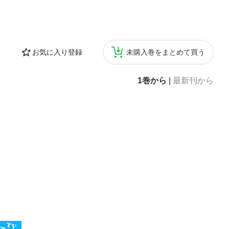
お気に入り登録
未購入巻をまとめて買う
1巻から
|
最新刊から