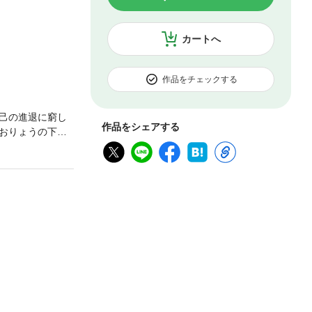
カートへ
作品をチェックする
己の進退に窮し
作品をシェアする
おりょうの下に
た……。