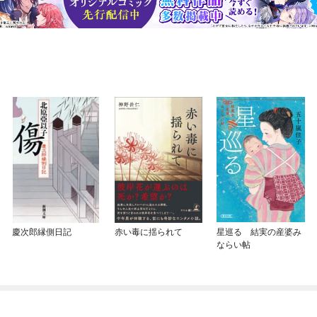
慶次郎縁側日記
赤い毒に揺られて
星巡る 結実の産婆み
ならい帖