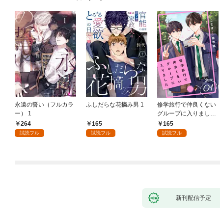
永遠の誓い（フルカラ
ふしだらな花摘み男 1
修学旅行で仲良くない
ー） 1
グループに入りました
【単話版】1巻
264
165
165
試読フル
試読フル
試読フル
新刊配信予定