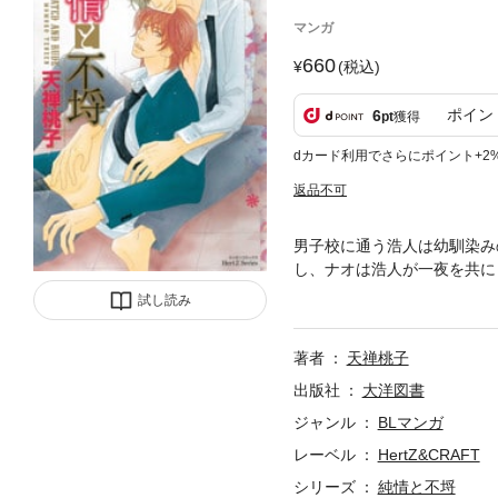
マンガ
660
(税込)
ポイン
6
pt
獲得
dカード利用でさらにポイント+2
返品不可
男子校に通う浩人は幼馴染み
し、ナオは浩人が一夜を共に
で…!?
試し読み
著者
天禅桃子
出版社
大洋図書
ジャンル
BLマンガ
レーベル
HertZ&CRAFT
シリーズ
純情と不埒