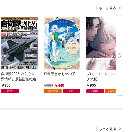
もっと見る
自衛隊2026 ゆらぐ世
灯台守とかもめの子 １
プレイゴッド【コミッ
C
界情勢と最新防衛戦略
クス版】
950
880
440
935
新着
試読増量
割引
新着
試読増量
もっと見る