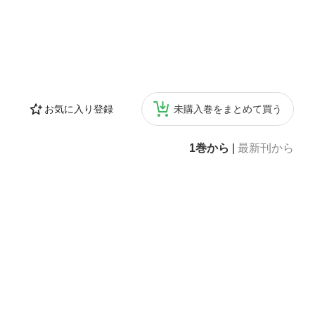
お気に入り登録
未購入巻をまとめて買う
1巻から
|
最新刊から