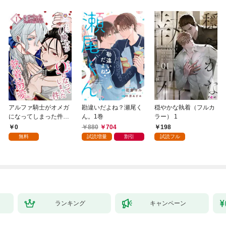
アルファ騎士がオメガ
勘違いだよね？瀬尾く
穏やかな執着（フルカ
になってしまった件～
ん。1巻
ラー） 1
最強α騎士団長の俺
0
880
704
198
が、世話焼きα部下か
無料
試読増量
割引
試読フル
ら執着溺愛されていま
す～【第1話】（ヴィ
オラコミックス）
ランキング
キャンペーン