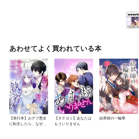
あわせてよく買われている本
【単行本】おデブ悪女
【タテヨミ】あなたは
結界師の一輪華
に転生したら、なぜか
もういりません
ラスボス王子様に執着
されています