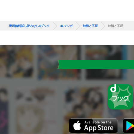
漫画無料試し読みならdブック
BLマンガ
純情と不埒
純情と不埒