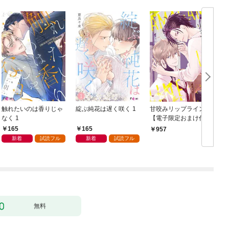
触れたいのは香りじゃ
綻ぶ純花は遅く咲く 1
甘咬みリップライン
F
なく 1
【電子限定おまけ付
き】
165
165
957
新着
試読フル
新着
試読フル
無料