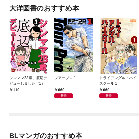
大洋図書のおすすめ本
シンママ28歳、底辺デ
ツアープロ 1
トライアングル・ハイ
ビューしました（1）
スクール 1
660
660
110
新着
新着
BLマンガのおすすめ本