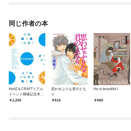
同じ作者の本
HertZ＆CRAFTリアル
思わせぶりな君のとな
He is beautiful.I
イベント開催記念本
り
SUMMER【2018】
2,200
616
660