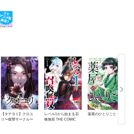
【タテヨミ】クロユ
レベル1から始まる召
薬屋のひとりごと
リ〜復讐サークル〜
喚無双 THE COMIC