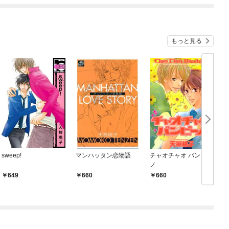
もっと見る
sweep!
マンハッタン恋物語
チャオチャオ バンビー
ノ
649
660
660