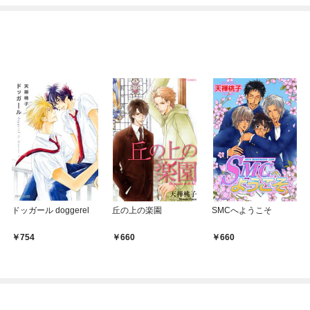
てくれません！？@C
めたら～ THE COMIC
OMIC
ドッガール doggerel
丘の上の楽園
SMCへようこそ
754
660
660