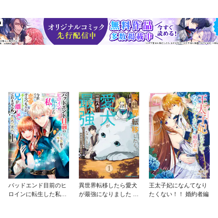
バッドエンド目前のヒ
異世界転移したら愛犬
王太子妃になんてなり
ロインに転生した私、
が最強になりました ～
たくない！！ 婚約者編
今世では恋愛するつも
シルバーフェンリルと
りがチートな兄が離し
俺が異世界暮らしを始