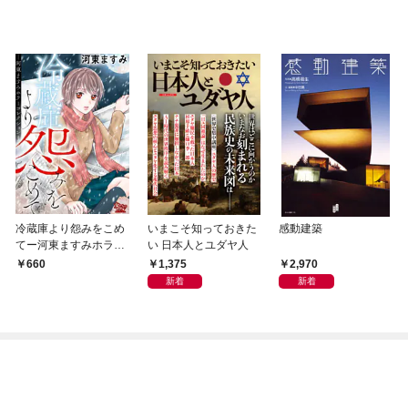
冷蔵庫より怨みをこめ
いまこそ知っておきた
感動建築
てー河東ますみホラー
い 日本人とユダヤ人
コレクション 1ー
1,375
2,970
660
新着
新着