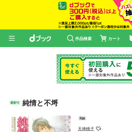
作品検索
カート
純情と不埒
最新刊
完結
天禅桃子