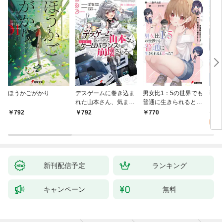
ほうかごがかり
デスゲームに巻き込ま
男女比1：5の世界でも
戦地
れた山本さん、気まま
普通に生きられると思
カシ
にゲームバランスを崩
った？ ～激重感情な
活を
8
792
792
770
壊させる【電子特別
彼女たちが無自覚男子
特典
試
版】
に翻弄されたら～
新刊配信予定
ランキング
キャンペーン
無料