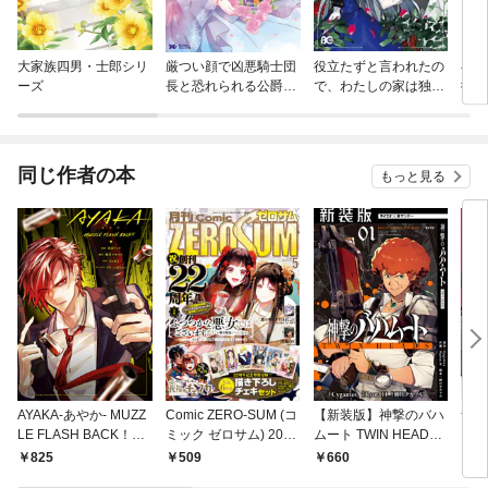
大家族四男・士郎シリ
厳つい顔で凶悪騎士団
役立たずと言われたの
再愛
ーズ
長と恐れられる公爵様
で、わたしの家は独立
御曹
の最後の婚活相手は社
します！
ママ
交界の幻の花でした
てい
（コミック）
同じ作者の本
もっと見る
AYAKA-あやか- MUZZ
Comic ZERO-SUM (コ
【新装版】神撃のバハ
青春
LE FLASH BACK！！
ミック ゼロサム) 2024
ムート TWIN HEADS
【イラスト特典付】
年5月号[雑誌]
（１）
825
509
660
4