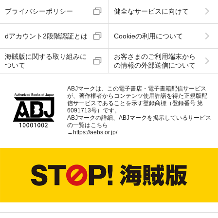
プライバシーポリシー
健全なサービスに向けて
dアカウント2段階認証とは
Cookieの利用について
海賊版に関する取り組みに
お客さまのご利用端末から
ついて
の情報の外部送信について
ABJマークは、この電子書店・電子書籍配信サービス
が、著作権者からコンテンツ使用許諾を得た正規版配
信サービスであることを示す登録商標（登録番号 第
6091713号）です。
ABJマークの詳細、ABJマークを掲示しているサービス
の一覧はこちら
→
https://aebs.or.jp/