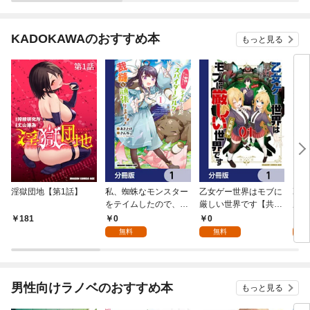
KADOKAWAのおすすめ本
もっと見る
淫獄団地【第1話】
私、蜘蛛なモンスター
乙女ゲー世界はモブに
乙女
をテイムしたので、ス
厳しい世界です【共和
厳し
パイダーシルクで裁縫
国編】【分冊版】 1
国
0
0
8
181
を頑張ります！【分冊
無料
無料
試
版】 1
男性向けラノベのおすすめ本
もっと見る