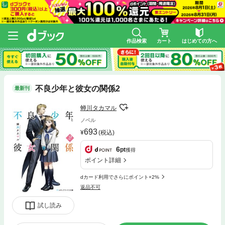
作品検索
カート
はじめての方へ
不良少年と彼女の関係2
最新刊
蝉川タカマル
ノベル
693
(税込)
6
pt
獲得
ポイント詳細
dカード利用でさらにポイント+2%
返品不可
試し読み