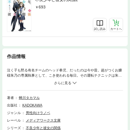
693
試し読み
カートへ
作品情報
泣く子も黙る有名チームのヘッド拳児、だったのは今や昔。超がつくお嬢
様朱乃の専属執事として、こき使われる毎日。その運転テクニックは朱乃
の送迎に生かされているという。 顔を合わせれば憎まれ口の応酬となる
二人だが、どこか微笑ましい。実際、拳児が同級生にもてるのが、気にな
る朱乃だった。 そんな時、朱乃が文化祭のクラスリーダーに抜擢され
る。人見知りの朱乃は動転するが、拳児の叱咤激励により、徐々にクラス
著者
蝉川タカマル
をまとめていく。二人の絆は強まりつつあったが、紅堂家の総帥である父
出版社
KADOKAWA
の帰還により波乱が起こり!?
ジャンル
男性向けラノベ
レーベル
メディアワークス文庫
シリーズ
不良少年と彼女の関係