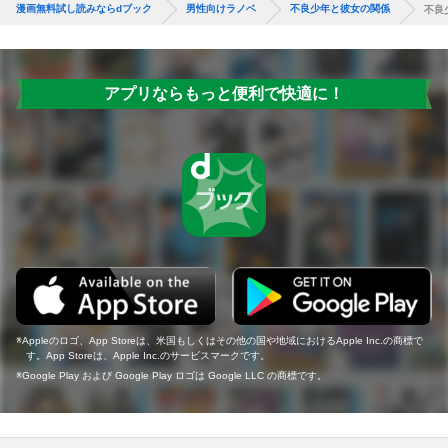
漫画無料試し読みならdブック
男性向けラノベ
不良少年と彼女の関係
不良
アプリならもっと便利で快適に！
Appleのロゴ、App Storeは、米国もしくはその他の国や地域におけるApple Inc.の商標で
す。App Storeは、Apple Inc.のサービスマークです。
Google Play および Google Play ロゴは Google LLC の商標です。