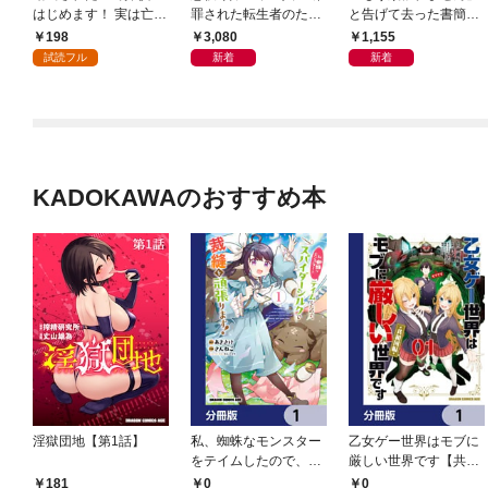
はじめます！ 実は亡国
罪された転生者のため
と告げて去った書簡官
の女王だなんて内緒で
嘘つきヒロインに復讐
を、王太子は思い出せ
198
3,080
1,155
す 【連載版】１
いたします～ 白梅ナズ
なかった～王国は破綻
試読フル
新着
新着
ナイラストワークス
しましたが、私は隣国
の侯爵様に溺愛されて
います～
KADOKAWAのおすすめ本
淫獄団地【第1話】
私、蜘蛛なモンスター
乙女ゲー世界はモブに
をテイムしたので、ス
厳しい世界です【共和
パイダーシルクで裁縫
国編】【分冊版】 1
0
0
181