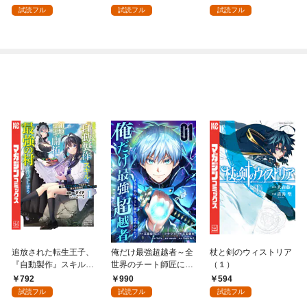
を頑張ります！ 1
試読フル
試読フル
試読フル
追放された転生王子、
俺だけ最強超越者～全
杖と剣のウィストリア
『自動製作』スキルで
世界のチート師匠に認
（１）
領地を爆速で開拓し最
められた～【単行本】
792
990
594
強の村を作ってしまう
（１）
試読フル
試読フル
試読フル
～最強クラフトスキル