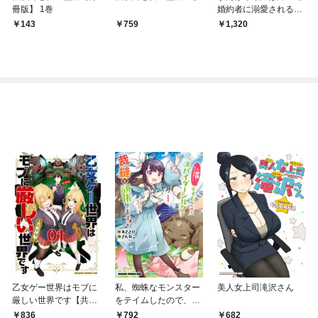
冊版】 1巻
婚約者に溺愛される
（ノベル）
143
759
1,320
乙女ゲー世界はモブに
私、蜘蛛なモンスター
美人女上司滝沢さん
厳しい世界です【共和
をテイムしたので、ス
国編】 ０１
パイダーシルクで裁縫
836
792
682