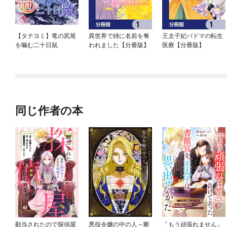
【タテヨミ】竜の尻尾
異世界で姉に名前を奪
王太子妃パドマの転生
を噛む二十日鼠
われました【分冊版】
医療【分冊版】
同じ作者の本
勘当されたので探偵屋
悪役令嬢の中の人～断
「もう頑張れません」