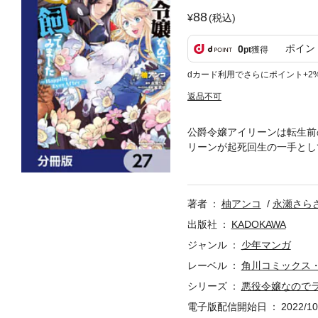
88
(税込)
ポイン
0
pt
獲得
dカード利用でさらにポイント+2
返品不可
公爵令嬢アイリーンは転生前
リーンが起死回生の一手とし
を分割したもので、本編内容
著者
柚アンコ
永瀬さら
出版社
KADOKAWA
ジャンル
少年マンガ
レーベル
角川コミックス
シリーズ
悪役令嬢なので
電子版配信開始日
2022/10