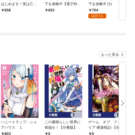
はじめます！実は亡国
下を攻略中【電子特典
下を攻略中 (1)
の女王だなんて内緒で
付き】
704
858
693
す (1)
試読フル
もっと見る
ハニートラップ・シェ
この素晴らしい世界に
ゲーム オブ ファミ
アハウス １
祝福を！【分冊版】
リア-家族戦記-【分冊
イ
1
版】 1
803
0
0