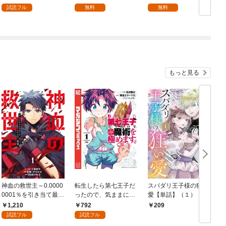
試読フル
無料
無料
もっと見る
神血の救世主～0.0000
転生したら第七王子だ
スパダリ王子様の狂い
0001％を引き当て最強
ったので、気ままに魔
愛【単話】（１）
へ～【電子書籍特典
術を極めます（１）
1,210
792
209
付】（１）
試読フル
試読フル