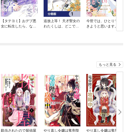
【タテヨミ】おデブ悪
追放上等！ 天才聖女の
今世では、ひとりで生
女に転生したら、なぜ
わたくしは、どこでだ
きようと思います。そ
かラスボス王子様に執
ろうと輝けますので。
のはずが…
着されています
【分冊版】
もっと見る
勘当されたので探偵屋
やり直し令嬢は竜帝陛
やり直し令嬢は竜帝陛