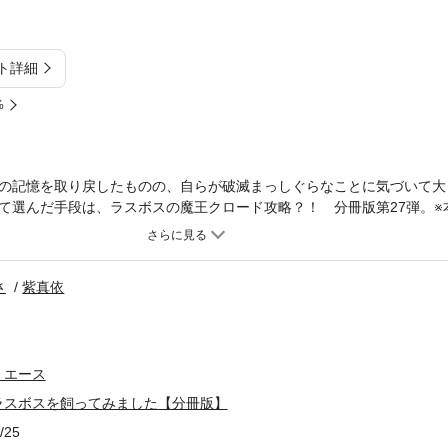
ト詳細
%
の記憶を取り戻したものの、自らが破滅まっしぐらなことに気づいて大
て選んだ手段は、ラスボスの魔王クロード攻略？！ 分冊版第27弾。※
は同一のものとなります。重複購入にご注意ください。
さ
紫真依
・エース
ラスボスを飼ってみました【分冊版】
/25