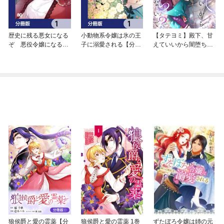
歴史に残る悪女になる
小動物系令嬢は氷の王
【タテヨミ】殿下、甘
ぞ 悪役令嬢になるほ
子に溺愛される【分冊
えていいから闇堕ちし
ど王子の溺愛は加速す
版】
ないで？
るようです！【分冊
版】
狼侯爵と愛の霊薬【分
狼侯爵と愛の霊薬 1巻
ずたぼろ令嬢は姉の元