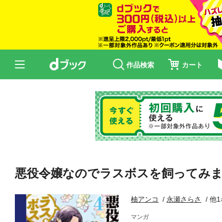
作品検索
カート
悪役令嬢なのでラスボスを飼ってみま
柚アンコ
永瀬さらさ
他1
マンガ