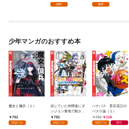
を頑張ります！【分冊
無料
無料
版】 1
少年マンガのおすすめ本
魔女と傭兵（１）
信じていた仲間達にダ
ハナバス 苔石花江の
ンジョン奥地で殺され
バスケ論（１）
かけたがギフト『無限
792
792
792
110
ガチャ』でレベル９９
試読フル
試読フル
試読フル
割引
９９の仲間達を手に入