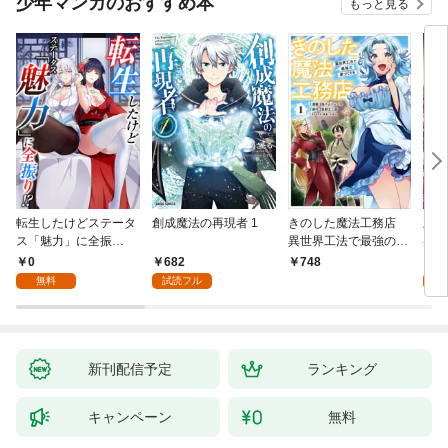
少年マンガのおすすめ本
もっと見る
転生したけどステータ
創成魔法の再現者 1
きのした魔法工務店
王位
ス「魅力」に全振
異世界工法で最強の家
兆候
り！？(1)
づくりを（コミック）
入れ
0
682
0
748
１
る。
無料
試読フル
新刊配信予定
ランキング
キャンペーン
無料