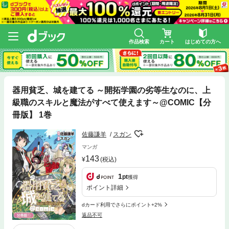
作品検索
カート
はじめての方へ
器用貧乏、城を建てる ～開拓学園の劣等生なのに、上
級職のスキルと魔法がすべて使えます～@COMIC【分
冊版】 1巻
佐藤謙羊
スガン
マンガ
143
(税込)
1
pt
獲得
ポイント詳細
dカード利用でさらにポイント+2%
返品不可