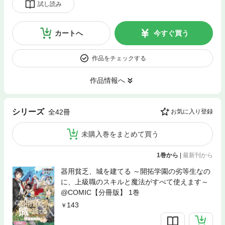
試し読み
カートへ
今すぐ買う
作品をチェックする
作品情報へ
シリーズ
全42冊
お気に入り登録
未購入巻をまとめて買う
1巻から
|
最新刊から
器用貧乏、城を建てる ～開拓学園の劣等生なの
に、上級職のスキルと魔法がすべて使えます～
@COMIC【分冊版】 1巻
143