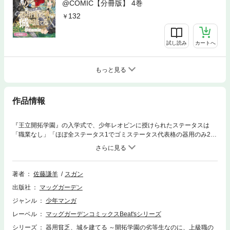
@COMIC【分冊版】 4巻
132
試し読み
カートへ
もっと見る
作品情報
『王立開拓学園』の入学式で、少年レオピンに授けられたステータスは
「職業なし」「ほぼ全ステータス1でゴミステータス代表格の器用のみ200
0」という散々な内容だった!? 落ちこぼれ扱いの上、クラスから「追放」
された彼だったが、与えられたスキル「器用貧乏」には、想像を絶する可
能性が…！「小説家になろう」発、爽快大逆転クラフト＆ビルド無自覚ざ
まぁWEB小説コミカライズ！
著者
佐藤謙羊
スガン
出版社
マッグガーデン
ジャンル
少年マンガ
レーベル
マッグガーデンコミックスBeat'sシリーズ
シリーズ
器用貧乏、城を建てる ～開拓学園の劣等生なのに、上級職の