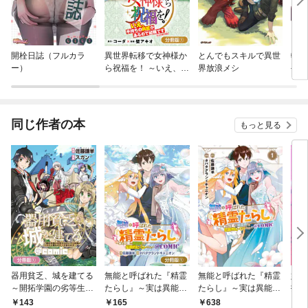
開栓日誌（フルカラ
異世界転移で女神様か
とんでもスキルで異世
転生
ー）
ら祝福を！ ～いえ、手
界放浪メシ
手に
持ちの異能があるので
キル
結構です～ @COMIC
が！
【分冊版】
同じ作者の本
もっと見る
器用貧乏、城を建てる
無能と呼ばれた『精霊
無能と呼ばれた『精霊
婚約
～開拓学園の劣等生な
たらし』～実は異能
たらし』～実は異能
投獄
のに、上級職のスキル
で、精霊界では伝説的
で、精霊界では伝説的
が、
143
165
638
8