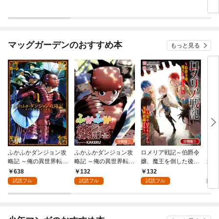
と魔法がすべて使えま
ヒーローでした～＠C
ヒーローでした～＠C
約者
す～@COMIC【分冊
OMIC【分冊版】 1巻
OMIC 1巻
適で
版】 1巻
マッグガーデンのおすすめ本
もっと見る
ふかふかダンジョン攻
ふかふかダンジョン攻
ロメリア戦記～伯爵令
まも
略記 ～俺の異世界転生
略記 ～俺の異世界転生
嬢、魔王を倒した後も
封の
冒険譚～ 1巻
冒険譚～【分冊版】 1
人類やばそうだから軍
638
132
132
6
巻
隊組織する～【分冊
試読フル
試読フル
試読フル
試
版】 1巻