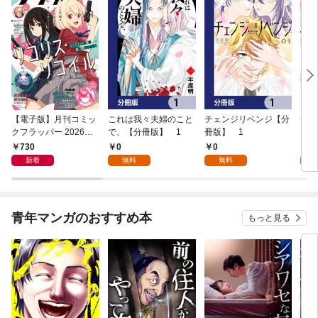
【電子版】月刊コミッ
これは我々夫婦のこと
チェンジリベンジ【分
チェ
クフラッパー 2026年9
で、【分冊版】 1
冊版】 1
月号
730
0
0
7
新着
無料
無料
試
青年マンガのおすすめ本
もっと見る