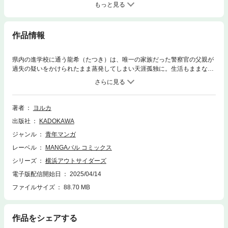
もっと見る
作品情報
県内の進学校に通う龍希（たつき）は、唯一の家族だった警察官の父親が
過失の疑いをかけられたまま蒸発してしまい天涯孤独に。生活もままなら
ない上に周囲の人々から疎まれる日々を過ごしていたある日、バイト帰り
にヤクザの抗争に巻き込まれる。目を覚ますと組長の息子・玄龍（げんり
ゅう）に入れ替わってしまい！？アウトローな世界で組長の息子として生
活せざるをえなくなり、やがてヤクザのお家騒動に巻き込まれていく最凶
著者
ヨルカ
最悪の極道バイオレンスアクションミステリー！！
出版社
KADOKAWA
ジャンル
青年マンガ
レーベル
MANGAバル コミックス
シリーズ
横浜アウトサイダーズ
電子版配信開始日
2025/04/14
ファイルサイズ
88.70 MB
作品をシェアする