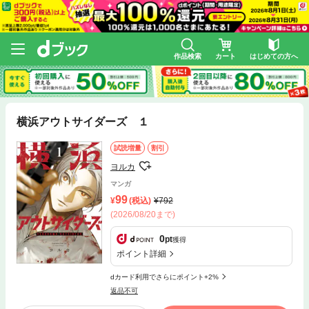
作品検索
カート
はじめての方へ
横浜アウトサイダーズ １
試読増量
割引
ヨルカ
マンガ
99
(税込)
792
(2026/08/20まで)
0
pt
獲得
ポイント詳細
dカード利用でさらにポイント+2%
返品不可