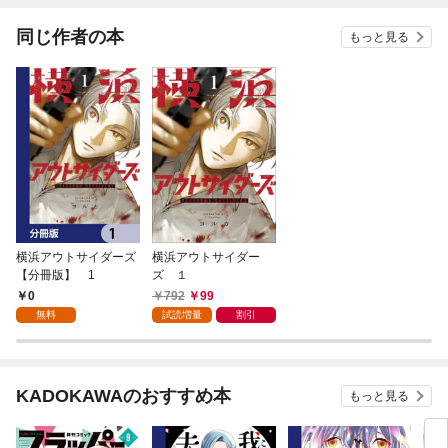
同じ作者の本
もっと見る
横浜アウトサイダーズ
横浜アウトサイダー
【分冊版】 1
ズ １
0
792
99
無料
試読増量
割引
KADOKAWAのおすすめ本
もっと見る