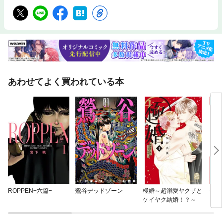
あわせてよく買われている本
ROPPEN−六篇−
鶯谷デッドゾーン
極婚～超溺愛ヤクザと
外れ
ケイヤク結婚！？～
い」
が、