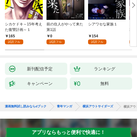
シカケドキ～15年考え
前の住人がやって来た
シアワセな家族１
16
た復讐計画～１
第1話
地獄
165
0
154
1
試読フル
試読フル
試読フル
試
新刊配信予定
ランキング
キャンペーン
無料
漫画無料試し読みならdブック
青年マンガ
横浜アウトサイダーズ
横浜アウ
アプリならもっと便利で快適に！