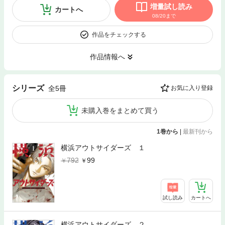
増量試し読み
カートへ
08/20まで
作品をチェックする
作品情報へ
シリーズ
全5冊
お気に入り登録
未購入巻をまとめて買う
1巻から
|
最新刊から
横浜アウトサイダーズ １
792
99
試し読み
カートへ
横浜アウトサイダーズ ２