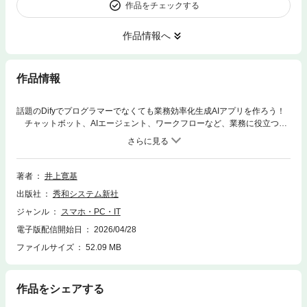
作品をチェックする
作品情報へ
作品情報
話題のDifyでプログラマーでなくても業務効率化生成AIアプリを作ろう！
チャットボット、AIエージェント、ワークフローなど、業務に役立つ生
成AIアプリをノーコードで作成。ローカルLLM環境の構築方法も解説。
著者
井上寛基
出版社
秀和システム新社
ジャンル
スマホ・PC・IT
電子版配信開始日
2026/04/28
ファイルサイズ
52.09 MB
作品をシェアする