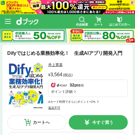
作品検索
カート
はじめての方へ
Difyではじめる業務効率化！ 生成AIアプリ開発入門
井上寛基
3,564
(税込)
32
pt
獲得
ポイント詳細
dカード利用でさらにポイント+2%
返品不可
カートへ
今すぐ買う