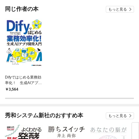
てくれません！？@C
OMIC
同じ作者の本
もっと見る
Difyではじめる業務効
率化！ 生成AIアプリ
開発入門
3,564
秀和システム新社のおすすめ本
もっと見る