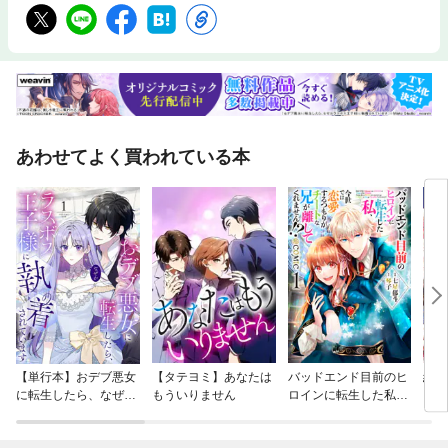
あわせてよく買われている本
【単行本】おデブ悪女
【タテヨミ】あなたは
バッドエンド目前のヒ
結界
に転生したら、なぜか
もういりません
ロインに転生した私、
ラスボス王子様に執着
今世では恋愛するつも
されています
りがチートな兄が離し