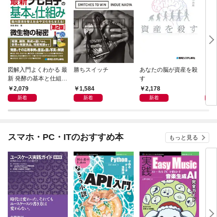
図解入門よくわかる 最
勝ちスイッチ
あなたの脳が資産を殺
リス
新 発酵の基本と仕組み
す
レベ
［第2版］
2,079
1,584
2,178
1,
新着
新着
新着
スマホ・PC・ITのおすすめ本
もっと見る