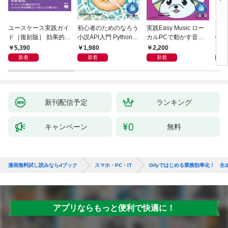
ユースケース実践ガイ
初心者のためのなろう
実践Easy Music ロー
Ma
ド［復刻版］ 効果的な
小説API入門 Pythonで
カルPCで動かす音楽
026
ユースケースの書き方
作るデータ活用法
生成AI完全ガイド
／P
5,390
1,980
2,200
1,
新着
新着
新着
新刊配信予定
ランキング
キャンペーン
無料
漫画無料試し読みならdブック
スマホ・PC・IT
Difyではじめる業務効率化！ 生
アプリならもっと便利で快適に！