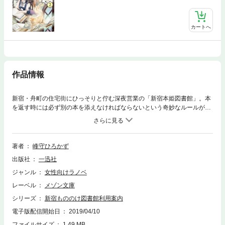
カートへ
作品情報
新宿・舟町の住宅街にひっそりと佇む深夜営業の「新宿本姫図書館」。本
を返す時には必ず別の本を添えなければならないという奇妙なルールがあ
るこの館には、人間でないものばかりが訪れる――。人間の身でありなが
ら、訳あって本姫図書館で働くことになった末花詞織。生真面目な館長代
理の牛込山伏町カイルとともに、今夜も化け猫や化け狐などの新宿妖怪を
相手に奮闘するが!? 気弱な司書と新米館長代理が紡ぐ、優しいもののけ
著者
峰守ひろかず
図書館物語。
出版社
一迅社
ジャンル
女性向けラノベ
レーベル
メゾン文庫
シリーズ
新宿もののけ図書館利用案内
電子版配信開始日
2019/04/10
ファイルサイズ
1.49 MB