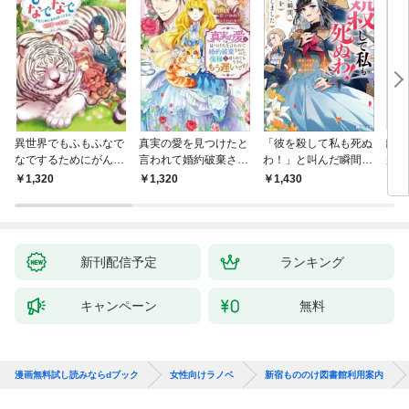
異世界でもふもふなで
真実の愛を見つけたと
「彼を殺して私も死ぬ
離婚
なでするためにがんば
言われて婚約破棄され
わ！」と叫んだ瞬間、
が、
ってます。 ： 1
たので、復縁を迫られ
前世を思い出しました
様に
1,320
1,320
1,430
￥8
ても今さらもう遅いで
～あれ、こんな人どう
家族
す！
でも良くない？～（ノ
ベル） 【電子書籍限定
特典SS付き】
新刊配信予定
ランキング
キャンペーン
無料
漫画無料試し読みならdブック
女性向けラノベ
新宿もののけ図書館利用案内