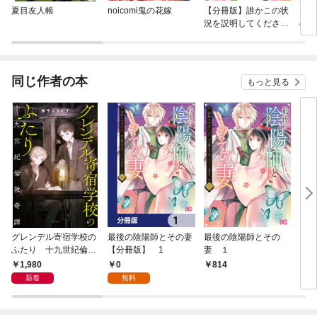
夏目友人帳
noicomi鬼の花嫁
【分冊版】誰かこの状
マリ
況を説明してくださ
の婚
い！ ～契約から始まる
ウェディング～
同じ作者の本
もっと見る
グレンデル寄宿学校の
最後の陰陽師とその妻
最後の陰陽師とその
シン
ふたり 十九世紀倫敦
【分冊版】 1
妻 １
奇譚
1,980
0
814
1,
新着
無料