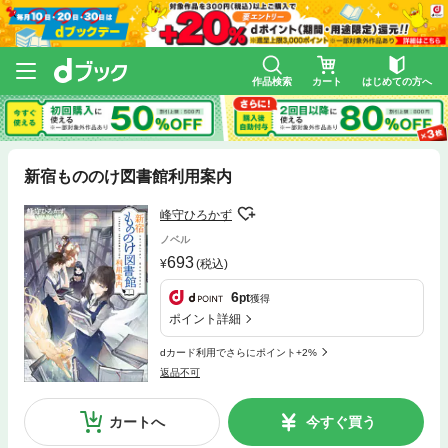
作品検索
カート
はじめての方へ
新宿もののけ図書館利用案内
峰守ひろかず
ノベル
693
(税込)
6
pt
獲得
ポイント詳細
dカード利用でさらにポイント+2%
返品不可
カートへ
今すぐ買う