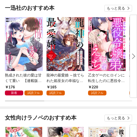
一迅社のおすすめ本
もっと見る
熟成された彼の愛は甘
龍神の最愛婚 ～捨てら
乙女ゲーのヒロインに
恋を
くて重い 【連載版】:
れた姫巫女の幸福な嫁
転生したのに悪役令嬢
スが
1
入り～: 1
の弟（攻略対象外）に
溺愛
176
165
220
2
執着えっちされるんで
新着
試読フル
試読フル
試読フル
試
すが！？: 1
女性向けラノベのおすすめ本
もっと見る