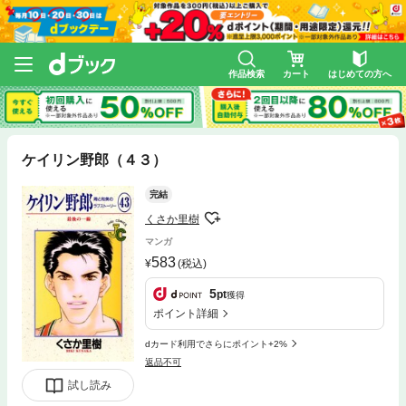
作品検索
カート
はじめての方へ
ケイリン野郎（４３）
完結
くさか里樹
マンガ
583
(税込)
5
pt
獲得
ポイント詳細
dカード利用でさらにポイント+2%
返品不可
試し読み