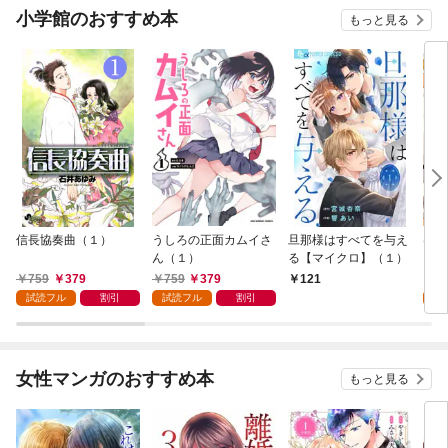
小学館のおすすめ本
もっと見る
信長協奏曲（１）
うしろの正面カムイさ
旦那様はすべてを与え
はじ
ん（１）
る【マイクロ】（１）
（１
759
379
759
379
7
121
試読フル
割引
試読フル
割引
試
女性マンガのおすすめ本
もっと見る