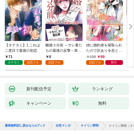
【タテヨミ】1.これは
離婚３分前 ～サレ妻た
姉に婚約者を寝取られ
実は
二度目で最後の初恋
ちの最後の反撃～第1
たので訳あり令息と結
した
話
婚して辺境へと向かい
から
71
0
198
99
2
ます ～苦労の先に待っ
（1
タテヨミ
試読フル
試読フル
試読フル
割引
ていたのは、まさかの
溺愛と幸せでした～
【分冊版】 1
新刊配信予定
ランキング
キャンペーン
無料
漫画無料試し読みならdブック
女性マンガ
ケイリン野郎
ケイリン野郎（４