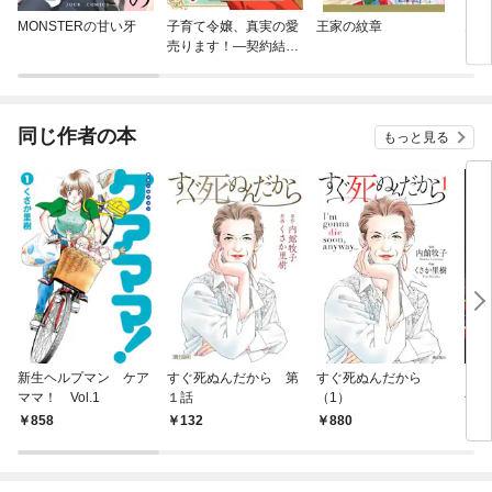
MONSTERの甘い牙
子育て令嬢、真実の愛
王家の紋章
月の
売ります！—契約結婚
相手の呪われた姿が可
愛すぎるのですが！？
—【単話】
同じ作者の本
もっと見る
新生ヘルプマン ケア
すぐ死ぬんだから 第
すぐ死ぬんだから
イブ
ママ！ Vol.1
１話
（1）
号 [
売]
858
132
880
4