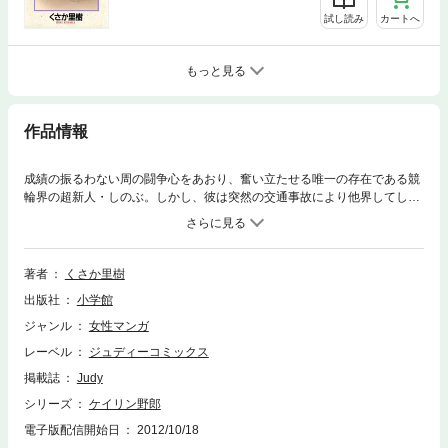
試し読み
カートへ
もっと見る
作品情報
成績の振るわない周の闘争心をあおり、奮い立たせる唯一の存在である競
輪界の超新人・しのぶ。しかし、彼は突然の交通事故により他界してしま
う。ライバルを失った周は憔悴し、街をさまよう。そして、その足はいつ
しか美雪カレンのいた部屋へ向かい…！？
著者
くさか里樹
出版社
小学館
ジャンル
女性マンガ
レーベル
ジュディーコミックス
掲載誌
Judy
シリーズ
ケイリン野郎
電子版配信開始日
2012/10/18