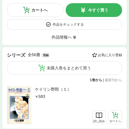
カートへ
今すぐ買う
作品をチェックする
作品情報へ
全56冊
シリーズ
お気に入り登録
完結
未購入巻をまとめて買う
1巻から
|
最新刊から
ケイリン野郎（１）
583
試し読み
カートへ