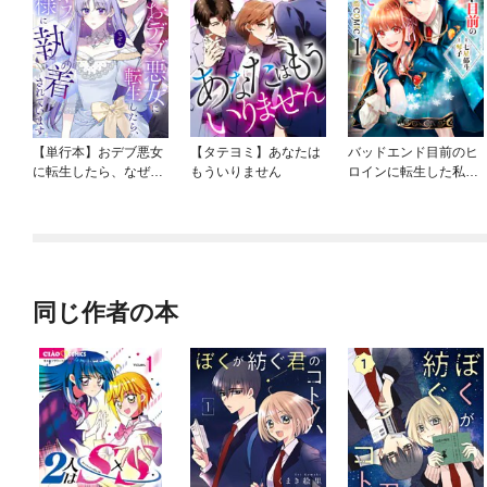
【単行本】おデブ悪女
【タテヨミ】あなたは
バッドエンド目前のヒ
に転生したら、なぜか
もういりません
ロインに転生した私、
ラスボス王子様に執着
今世では恋愛するつも
されています
りがチートな兄が離し
てくれません！？@C
OMIC
同じ作者の本