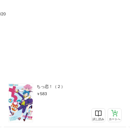
/20
ちっ恋！（２）
583
試し読み
カートへ