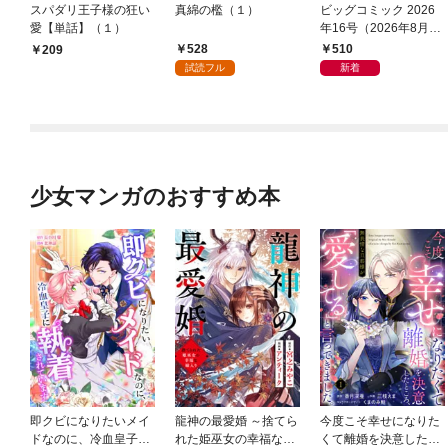
スパダリ王子様の狂い
真綿の檻（１）
ビッグコミック 2026
愛【単話】（１）
年16号（2026年8月7
日発売）
528
510
209
試読フル
新着
少女マンガのおすすめ本
即クビになりたいメイ
龍神の最愛婚 ～捨てら
今度こそ幸せになりた
ドなのに、冷血皇子に
れた姫巫女の幸福な嫁
くて離婚を決意したと