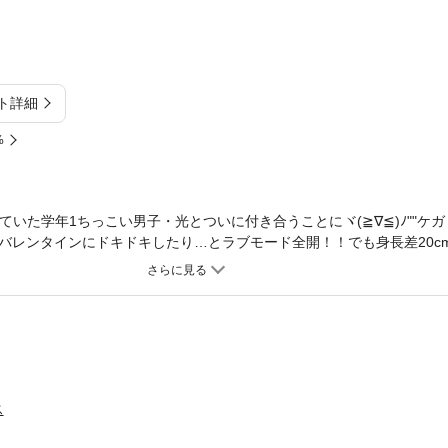
ト詳細
%
していた学年1ちっこい男子・光とついに付き合うことにヾ(≧∇≦)ﾉ""ケ
バレンタインにドキドキしたり…とラブモード全開！！でも身長差20c
さらに2m級のイケメン登場で空と光の関係に変化が！？
ス