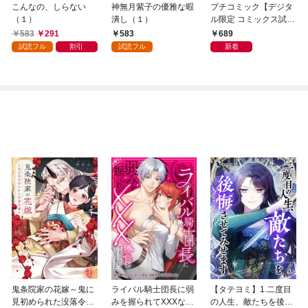
こんなの、しらない
神無月紫子の優雅な暇
プチコミック【デジタ
（１）
潰し（１）
ル限定 コミックス試し
読み特典付き】 2026
583
291
583
689
年9月号（2026年8月7
試読フル
割引
試読フル
新着
日発売）
鬼条院家の花嫁～鬼に
ライバル騎士団長に弱
【タテヨミ】1.二度目
見初められた没落令嬢
みを握られてXXXな勝
の人生、敵たちを後悔