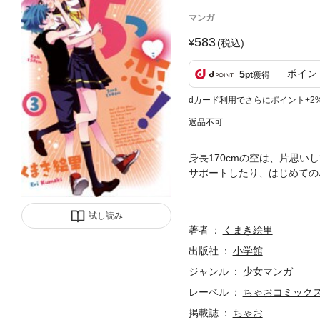
マンガ
583
(税込)
ポイン
5
pt
獲得
dカード利用でさらにポイント+2
返品不可
身長170cmの空は、片思い
サポートしたり、はじめての
するにも障害だらけ(>_<)
試し読み
著者
くまき絵里
出版社
小学館
ジャンル
少女マンガ
レーベル
ちゃおコミック
掲載誌
ちゃお