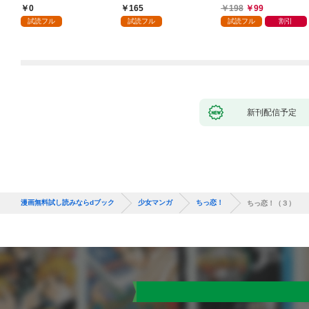
執着されています第1
入り～: 1
ころ、無表情な旦那様
0
165
198
99
話
が「愛してる」と言っ
試読フル
試読フル
試読フル
割引
てきました。1
新刊配信予定
漫画無料試し読みならdブック
少女マンガ
ちっ恋！
ちっ恋！（３）