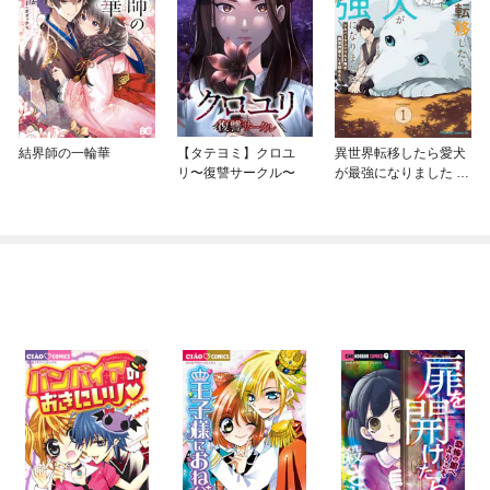
結界師の一輪華
【タテヨミ】クロユ
異世界転移したら愛犬
リ〜復讐サークル〜
が最強になりました ～
シルバーフェンリルと
俺が異世界暮らしを始
めたら～ THE COMIC