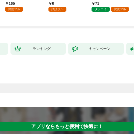
～１
負をすることになりま
させてみせます
165
0
71
した第1話
試読フル
試読フル
タテヨミ
試読フル
ランキング
キャンペーン
アプリならもっと便利で快適に！