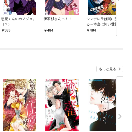
悪魔くんのカノジョ。
伊家杉さんっ！！
シンデレラは闇に墜ち
（１）
る～本当は怖い世界の
童話～
583
484
484
もっと見る