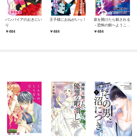
バンパイアのおきにい
王子様におねがいっ！
扉を開けたら殺される
り
－恐怖の館へようこそ
－
484
484
484