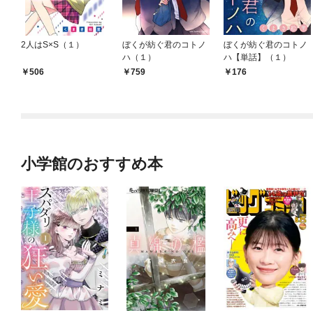
2人はS×S（１）
ぼくが紡ぐ君のコトノ
ぼくが紡ぐ君のコトノ
ハ（１）
ハ【単話】（１）
506
759
176
小学館のおすすめ本