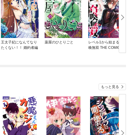
王太子妃になんてなり
薬屋のひとりごと
レベル1から始まる召
たくない！！ 婚約者編
喚無双 THE COMIC
ね
もっと見る