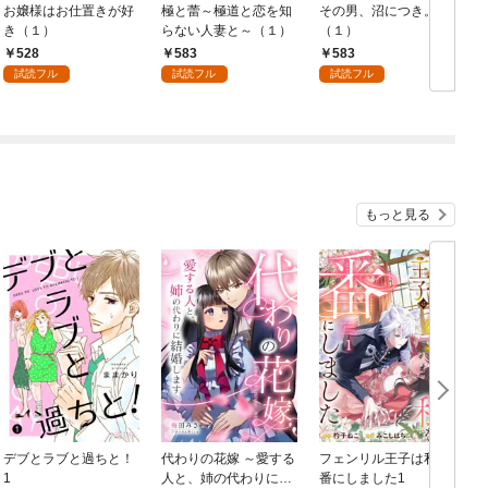
お嬢様はお仕置きが好
極と蕾～極道と恋を知
その男、沼につき。
き（１）
らない人妻と～（１）
（１）
528
583
583
試読フル
試読フル
試読フル
もっと見る
デブとラブと過ちと！
代わりの花嫁 ～愛する
フェンリル王子は私を
1
人と、姉の代わりに結
番にしました1