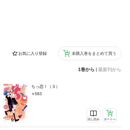
お気に入り登録
未購入巻をまとめて買う
1巻から
|
最新刊から
ちっ恋！（３）
583
試し読み
カートへ