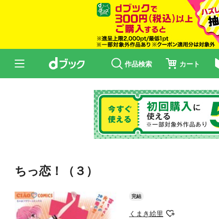
作品検索
カート
ちっ恋！（３）
完結
くまき絵里