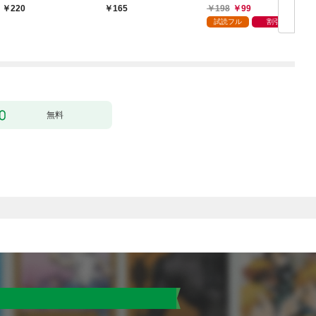
婚します～ 1
198
99
220
165
試読フル
割引
無料