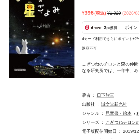
396
(税込)
1,320
(2026/
ポイン
3
pt
獲得
dカード利用でさらにポイント+2
返品不可
こぎつねのチロンと森の仲間
なる研究所では、一年中、み
ずらしい天文の現象のことな
校の教師であった著者が、子
ったときに、なかなか思うよ
著者
日下熊三
しました。 その後、200
ルで、最優秀賞を受賞、その
出版社
誠文堂新光社
者は「よみ聞かせ」の授業で
ジャンル
児童書・絵本
として上映されるまでになり
シリーズ
こぎつねチロン
電子版配信開始日
2019/12