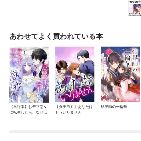
あわせてよく買われている本
【単行本】おデブ悪女
【タテヨミ】あなたは
結界師の一輪華
に転生したら、なぜか
もういりません
ラスボス王子様に執着
されています