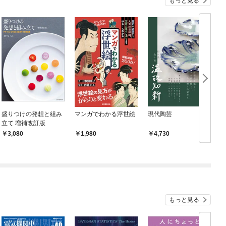
もっと見る
盛りつけの発想と組み
マンガでわかる浮世絵
現代陶芸
立て 増補改訂版
年
3,080
1,980
4,730
もっと見る