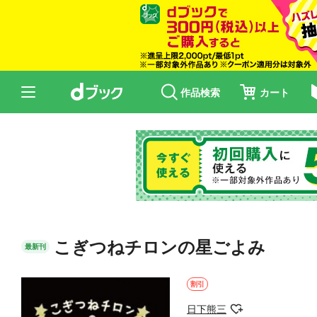
作品検索
カート
こぎつねチロンの星ごよみ
最新刊
割引
日下熊三