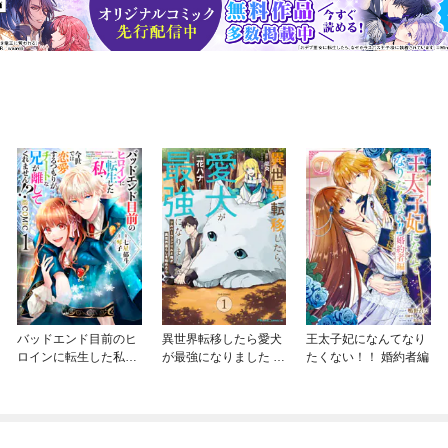
バッドエンド目前のヒ
異世界転移したら愛犬
王太子妃になんてなり
ロインに転生した私、
が最強になりました ～
たくない！！ 婚約者編
今世では恋愛するつも
シルバーフェンリルと
りがチートな兄が離し
俺が異世界暮らしを始
てくれません！？@C
めたら～ THE COMIC
OMIC