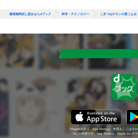
漫画無料試し読みならdブック
科学・テクノロジー
こぎつねチロンの星ごよみ
Appleのロゴ、App Storeは、米国もしくはそ
Inc.の商標です。App Storeは、Apple In