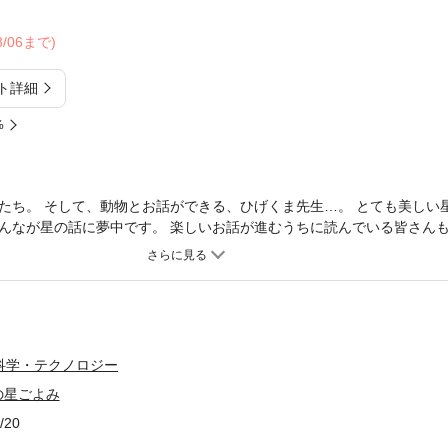
08/06まで)
ト詳細
%
たち。 そして、動物とお話ができる、ひげくま先生…。 とても美しい
んなが星の話に夢中です。 楽しいお話が進むうちに読んでいる皆さん
どがよくわかる、そんな内容となっています。 この本に出てくる物語
どもたちに「星のことや宇宙のことを読んであげたいな、知らせてあげ
うな作品にめぐりあえず、「それならば自分で作ってみよう」と書き始
8年2月に三重県松阪市の「みえこどもの城」で行われた、全国プラネタリ
続編も書き続け、この度、一冊にまとめることになりました。 当初の
チロンのお話を子どもたちに聞かせてきました。 でも今では実際にプ
科学・テクノロジー
、たくさんの子どもたちにチロンの活躍と星空の魅力を伝えています。
の星ごよみ
/20