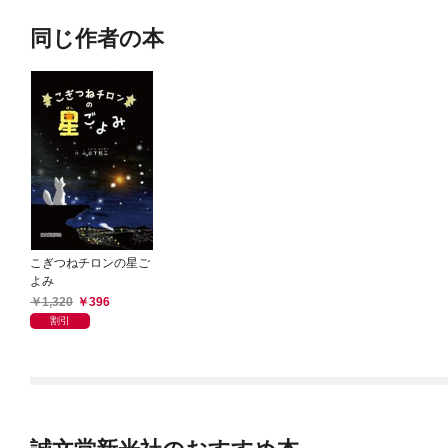
同じ作者の本
こぎつねチロンの星ご
よみ
1,320
396
割引