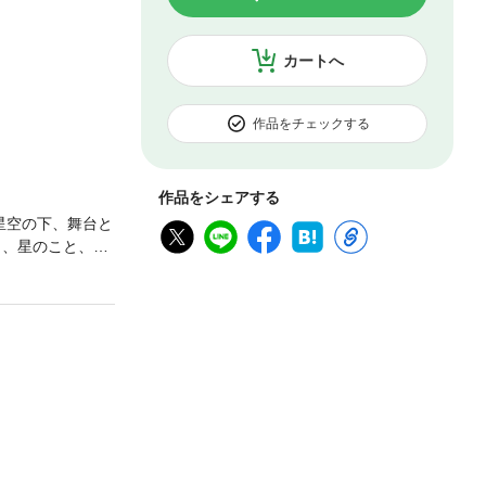
カートへ
作品をチェックする
作品をシェアする
星空の下、舞台と
も、星のこと、め
は、もともと小学
たいな…」と思
めたことで誕生
ウム解説コンクー
目的のとおり、著
ラネタリウム番組