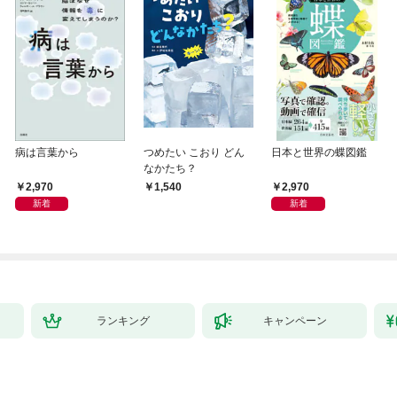
病は言葉から
つめたい こおり どん
日本と世界の蝶図鑑
なかたち？
2,970
2,970
1,540
新着
新着
ランキング
キャンペーン