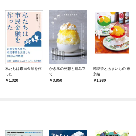
私たちは市民金融を作
かき氷の発想と組み立
純喫茶とあまいもの 東
った
て
京編
1,320
3,850
1,980