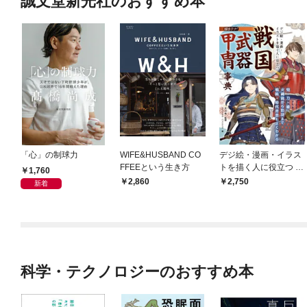
誠文堂新光社のおすすめ本
「心」の制球力
WIFE&HUSBAND CO
デジ絵・漫画・イラス
FFEEという生き方
トを描く人に役立つ 戦
1,760
国武器甲冑事典
2,860
2,750
新着
科学・テクノロジーのおすすめ本