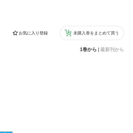
お気に入り登録
未購入巻をまとめて買う
1巻から
|
最新刊から