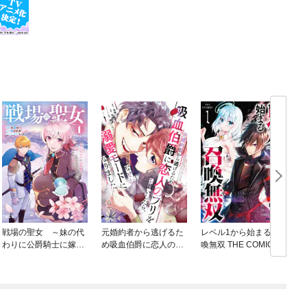
戦場の聖女 ～妹の代
元婚約者から逃げるた
レベル1から始まる召
わりに公爵騎士に嫁ぐ
め吸血伯爵に恋人のフ
喚無双 THE COMIC
ことになりましたが、
リをお願いしたら、な
今は幸せです～
ぜか溺愛モードになり
ました