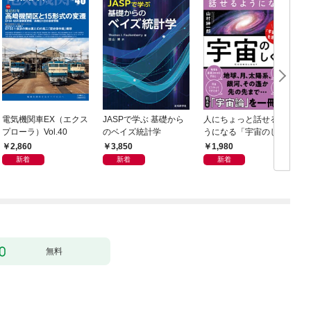
電気機関車EX（エクス
JASPで学ぶ 基礎から
人にちょっと話せるよ
S
プローラ）Vol.40
のベイズ統計学
うになる「宇宙のしく
み」
2,860
3,850
1,980
新着
新着
新着
無料