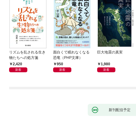
リズムを乱される生き
面白くて眠れなくなる
巨大地震の真実
物たちへの処方箋
恐竜（PHP文庫）
2,420
950
1,980
新着
新着
新着
新刊配信予定