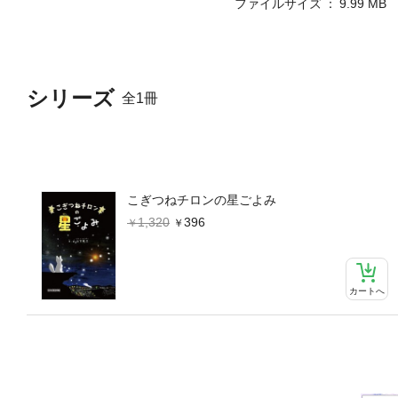
ファイルサイズ
9.99 MB
シリーズ
全1冊
こぎつねチロンの星ごよみ
1,320
396
カートへ