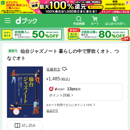
作品検索
カート
はじめての方へ
仙台ジャズノート 暮らしの中で芽吹くオト、つ
最新刊
なぐオト
佐藤和文
1,485
(税込)
13
pt
獲得
ポイント詳細
dカード利用でさらにポイント+2%
返品不可
試し読み