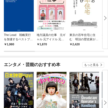
The Lead 戦略実行
地方議員の仕事 元ギ
東京の百年住宅に住
30
を加速するベストプラ
ャル 元アイドル 元フ
む 明治の歴史家が遺
て、
クティス
リーター 現役議員が現
した「住食衣主義」を
足を
1,980
1,870
2,420
1,
場のリアルを語る
受け継ぐ
には
がカ
で、
イン
エンタメ・芸能のおすすめ本
もっと見る
た。