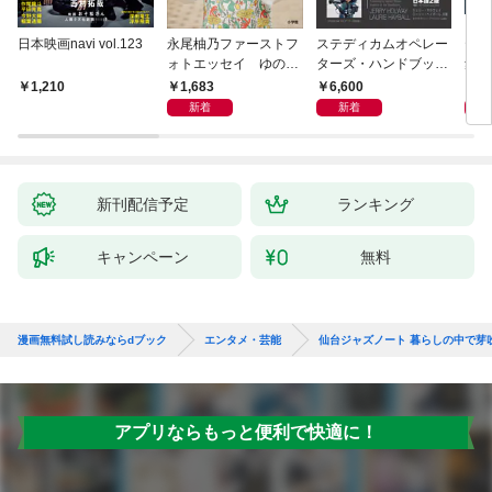
日本映画navi vol.123
永尾柚乃ファーストフ
ステディカムオペレー
テレ
ォトエッセイ ゆのも
ターズ・ハンドブック
集 
のがたり
日本語版 電子版 第２
ーズ
1,683
6,600
1
1,210
版
ウル
新着
新着
【電
新刊配信予定
ランキング
キャンペーン
無料
漫画無料試し読みならdブック
エンタメ・芸能
仙台ジャズノート 暮らしの中で芽
アプリならもっと便利で快適に！