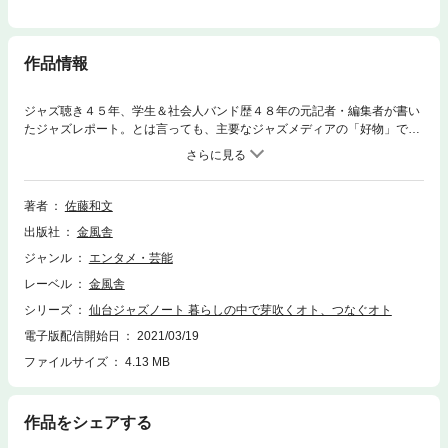
作品情報
ジャズ聴き４５年、学生＆社会人バンド歴４８年の元記者・編集者が書い
たジャズレポート。とは言っても、主要なジャズメディアの「好物」であ
る世界に名だたるミュージシャンが登場するわけではありません。身近な
ライブ会場やストリートで見聴きした「身近な演奏者たち」へのアクセス
の記録です。登場するのは小学生から８０代のシニア世代まで。たとえば
小学校低学年が自分の体よりも大きい（？）管楽器にぶら下がるようにし
著者
佐藤和文
て演奏しています。ボランティアミュージシャンの指導を受けながら巨匠
出版社
金風舎
カウント・ベイシーのスタンダードを承継しています。水準ひとつ飛びぬ
けているプロの周囲には、アマチュアとプロの区別なく演奏者が集まりま
ジャンル
エンタメ・芸能
す。レッスンシステムがさまざま整備されてきたおかげで、アマチュアの
レーベル
金風舎
中には技術的にはプロをもしのぐ演奏者も珍しくありません。アマチュア
たちにとっては市民活動的な練習の繰り返しが命。市民センターや音楽ス
シリーズ
仙台ジャズノート 暮らしの中で芽吹くオト、つなぐオト
タジオに定期的に集まっては音楽を楽しんでいます。本書はそうしたロー
電子版配信開始日
2021/03/19
カルの現場を支えるミュージシャンたちへの取材の記録です。特にインタ
ファイルサイズ
4.13 MB
ビューを隅々までお見せすることに最大の注意を払いました。ニューヨー
クに行かなくても、ニューオーリンズには行けなくとも、身近な現場で繰
り広げられるジャズシーンを堪能してください。長年、仙台、東北を主な
取材エリアとしてきた筆者が、定年後、念願かなって身近なジャズシーン
作品をシェアする
への取材を敢行しました。「地域」「地方」「地元」にあるニュースをネ