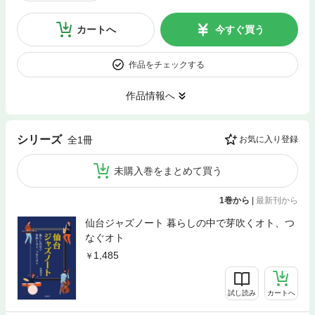
カートへ
今すぐ買う
作品をチェックする
作品情報へ
シリーズ
全1冊
お気に入り登録
未購入巻をまとめて買う
1巻から
|
最新刊から
仙台ジャズノート 暮らしの中で芽吹くオト、つ
なぐオト
1,485
試し読み
カートへ