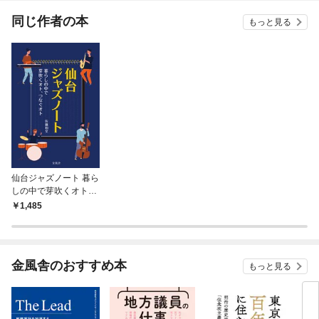
てくれません！？@C
OMIC
同じ作者の本
もっと見る
仙台ジャズノート 暮ら
しの中で芽吹くオト、
つなぐオト
1,485
金風舎のおすすめ本
もっと見る