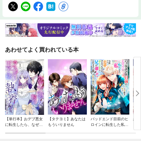
ットを通じて世界に発信したい！そんな共感でつながった仙台発のネット
メディア「ＴＯＨＯＫＵ３６０」で連載を始めたとたんにあの「新型コロ
ナウイルス」が・・。全世界のエンタメ現場同様、身近なジャズシーンも
動きがほとんど停止状態に追い込まれました。その窮状から抜け出すため
に多くのミュージシャンがひそかに自己練を重ねました。彼ら彼女たちが
中心になり「三密」対策を十分に講じた演奏の場を自ら主催し、リモート
によるネットライブを重ねた事実をしっかりとらえることができました。
身近なミュージシャンたちの音楽にかける前向きな姿勢は、本書のための
取材を終えた時点よりもさらに増勢の一途。そのスピードと質の高さを自
あわせてよく買われている本
分なりに楽しむことができているのは、取材者冥利に尽きると言っていい
のだと思います。ジャズに限らず全国各地には、それぞれに身近な現場が
必ずあるはずです。ブログなどでリポートを書いてみませんか？仙台とネ
ット上で連携しましょう。目次プロローグ第１章 身近なジャズ第２章
現場を見る第３章 回想の中の「キャバレー」第４章 コロナとジャズ第
５章 次世代への視線エピローグあとがき著者プロフィール佐藤和文（さ
とうかずふみ）東北大法学部卒業後、１９７４年４月、河北新報社入社。
編集局報道部、東京支社編集部、編集局特報部等を経て、１９９７年４月
から２０１２年３月末までメディア局。メディア局長、デジタル戦略委員
会シニアアドバイザー等を務めた。河北新報社を退職後、２０１４年４月
にメディアプロジェクト仙台を設立し、地域メディアや非営利組織をテー
マに、フリーの立場で取材活動を続けている。仙台市出身。
【単行本】おデブ悪女
【タテヨミ】あなたは
バッドエンド目前のヒ
結界
に転生したら、なぜか
もういりません
ロインに転生した私、
ラスボス王子様に執着
今世では恋愛するつも
されています
りがチートな兄が離し