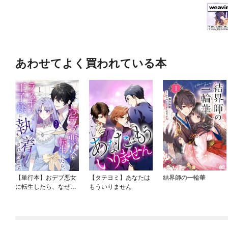
あわせてよく買われている本
【単行本】おデブ悪女
【タテヨミ】あなたは
結界師の一輪華
に転生したら、なぜか
もういりません
ラスボス王子様に執着
されています