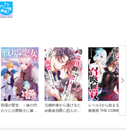
戦場の聖女 ～妹の代
元婚約者から逃げるた
レベル1から始まる召
わりに公爵騎士に嫁ぐ
め吸血伯爵に恋人のフ
喚無双 THE COMIC
ことになりましたが、
リをお願いしたら、な
今は幸せです～
ぜか溺愛モードになり
ました