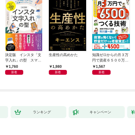
決定版 インスタ「文
生産性の高めかた
知識ゼロからの月３万
字入れ」の型 スマホ
円で資産６５００万円
１画面で心をつかむ
つくる技術
1,760
1,980
1,567
「言葉のテンプレー
新着
新着
新着
ト」
ランキング
キャンペーン