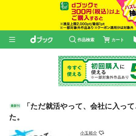
作品検索
カート
「ただ就活やって、会社に入って
最新刊
た。
小玉裕介