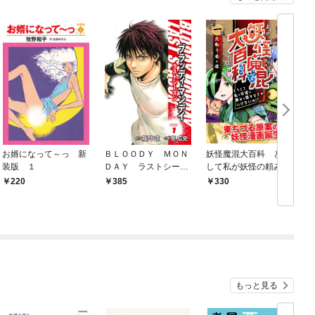
お婿になって～っ 新
ＢＬＯＯＤＹ ＭＯＮ
妖怪魔混大百科 どう
装版 １
ＤＡＹ ラストシーズ
して私が妖怪の頼みを
ン 新装版 １
聞かなきゃいけない
220
385
330
の！？ 第一話 火取
り魔の怪
もっと見る