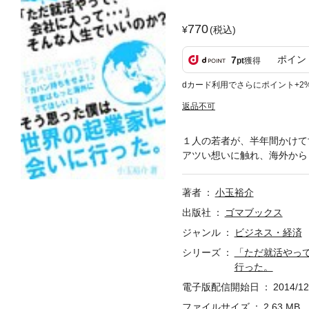
770
(税込)
ポイン
7
pt
獲得
dカード利用でさらにポイント+2
返品不可
１人の若者が、半年間かけて
アツい想いに触れ、海外から
著者
小玉裕介
出版社
ゴマブックス
ジャンル
ビジネス・経済
シリーズ
「ただ就活やっ
行った。
電子版配信開始日
2014/12
ファイルサイズ
2.63 MB