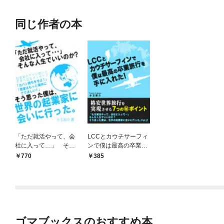
同じ作者の本
「ただ就活やって、会
LCCとカウチサーフィ
社に入って…」 そん
ンで僕は最高の卒業旅
な人生でいいのか？そ
行を手に入れた！ (格
770
385
う思った僕は、世界の
安世界旅行を実現させ
起業家に会いに行っ
る７つの（秘）ポイン
た。
ト)
ゴマブックスのおすすめ本