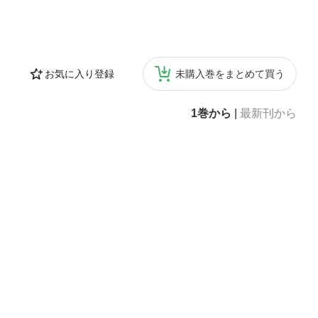
お気に入り登録
未購入巻をまとめて買う
1巻から
|
最新刊から