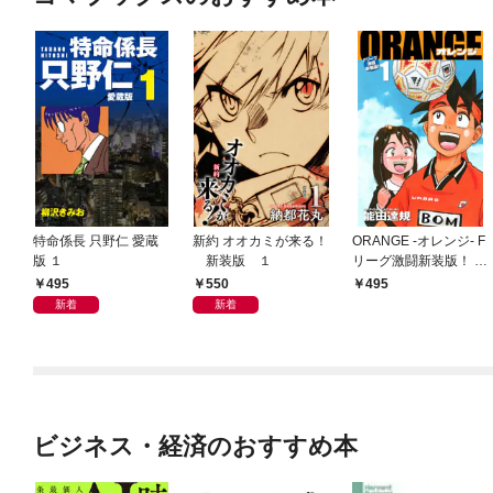
特命係長 只野仁 愛蔵
新約 オオカミが来る！
ORANGE -オレンジ- F
版 １
新装版 １
リーグ激闘新装版！ 第
１巻
495
550
495
新着
新着
ビジネス・経済のおすすめ本