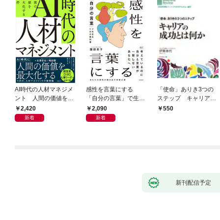
AI時代の人材マネジメ
感性を言葉にする
「使命」ありき3つの
ント 人間の価値を最
「自分の言葉」で生き
ステップ キャリアの
大化する条件
るための教科書
成功とは何か
2,420
2,090
550
新着
新着
新刊配信予定