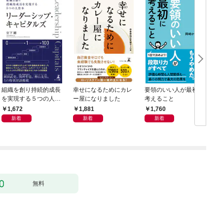
組織を創り持続的成長
幸せになるためにカレ
要領のいい人が最初に
を実現する５つの人資
ー屋になりました
考えること
本 リーダーシップ・
O
1,672
1,881
1,760
キャピタルズ
新着
新着
新着
無料