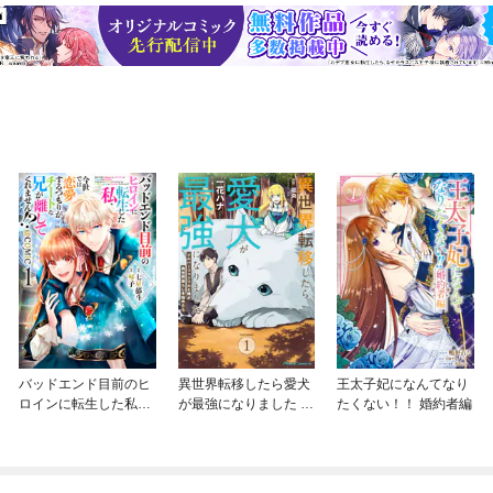
バッドエンド目前のヒ
異世界転移したら愛犬
王太子妃になんてなり
ロインに転生した私、
が最強になりました ～
たくない！！ 婚約者編
今世では恋愛するつも
シルバーフェンリルと
りがチートな兄が離し
俺が異世界暮らしを始
てくれません！？@C
めたら～ THE COMIC
OMIC