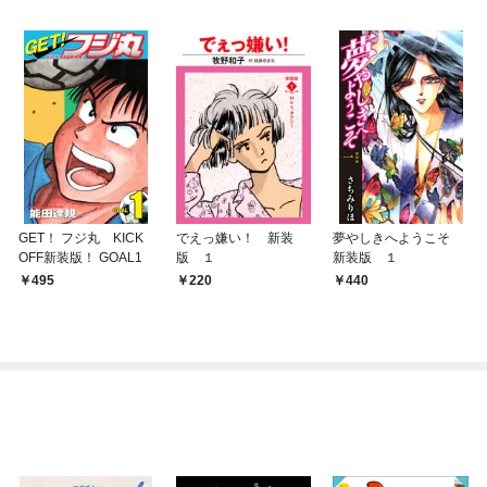
GET！ フジ丸 KICK
でえっ嫌い！ 新装
夢やしきへようこそ
OFF新装版！ GOAL1
版 １
新装版 １
495
220
440