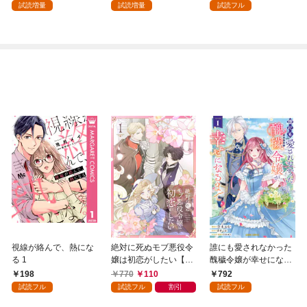
試読増量
試読増量
試読フル
視線が絡んで、熱にな
絶対に死ぬモブ悪役令
誰にも愛されなかった
る 1
嬢は初恋がしたい【単
醜穢令嬢が幸せになる
行本版】 1巻
まで 1
198
770
110
792
試読フル
試読フル
割引
試読フル