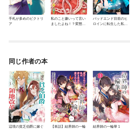
手札が多めのビクトリ
私のこと嫌いって言い
バッドエンド目前のヒ
ア
ましたよね！？変態公
ロインに転生した私、
爵による困った溺愛結
今世では恋愛するつも
婚生活【単行本版】
りがチートな兄が離し
てくれません！？@C
OMIC
同じ作者の本
辺境の貧乏伯爵に嫁ぐ
【単話】結界師の一輪
結界師の一輪華 1