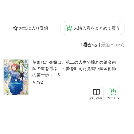
お気に入り登録
未購入巻をまとめて買う
1巻から
|
最新刊から
蔑まれた令嬢は、第二の人生で憧れの錬金術
師の道を選ぶ ～夢を叶えた見習い錬金術師
の第一歩～ 3
792
試し読み
カートへ