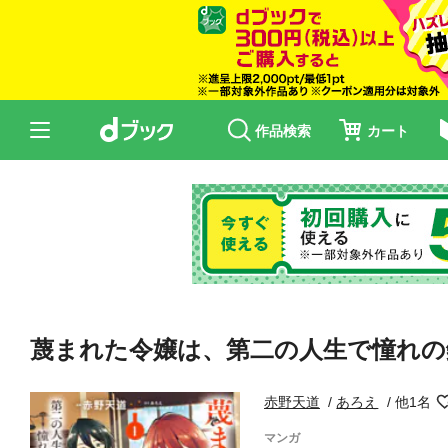
作品検索
カート
蔑まれた令嬢は、第二の人生で憧れの
赤野天道
あろえ
他1名
マンガ