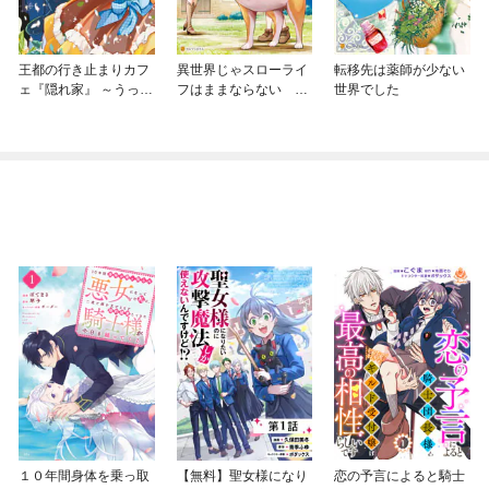
王都の行き止まりカフ
異世界じゃスローライ
転移先は薬師が少ない
ェ『隠れ家』 ～うっか
フはままならない ～
世界でした
り魔法使いになった私
聖獣の主人は島育ち～
の店に筆頭文官様がく
つろぎに来ます～
１０年間身体を乗っ取
【無料】聖女様になり
恋の予言によると騎士