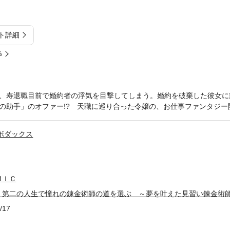
ト詳細
%
、寿退職目前で婚約者の浮気を目撃してしまう。婚約を破棄した彼女に
の助手」のオファー!? 天職に巡り合った令嬢の、お仕事ファンタジー
ボダックス
ＭＩＣ
、第二の人生で憧れの錬金術師の道を選ぶ ～夢を叶えた見習い錬金術
/17