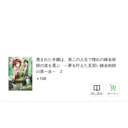
蔑まれた令嬢は、第二の人生で憧れの錬金術
師の道を選ぶ ～夢を叶えた見習い錬金術師
の第一歩～ 2
748
試し読み
カートへ