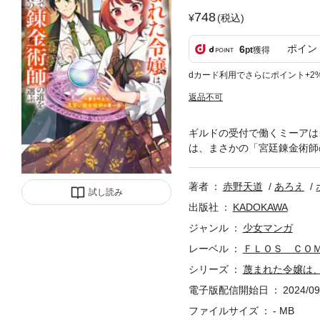
748
(税込)
ポイン
6
pt
獲得
dカード利用でさらにポイント+2
返品不可
ギルドの受付で働くミーアは
は、まさかの「宮廷錬金術師
著者
赤野天道
あろえ
試し読み
出版社
KADOKAWA
ジャンル
少女マンガ
レーベル
ＦＬＯＳ ＣＯ
シリーズ
蔑まれた令嬢は
電子版配信開始日
2024/09
ファイルサイズ
- MB