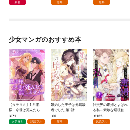
新着
無料
無料
少女マンガのおすすめ本
【タテヨミ】1.旦那
婚約した王子は元暗殺
社交界の毒婦とよばれ
様、今世は死んだら許
者でした 第1話
る私～素敵な辺境伯令
しません
息に腕を折られたの
71
0
165
で、責任とってもらい
タテヨミ
試読フル
無料
試読フル
ます～［ばら売り］