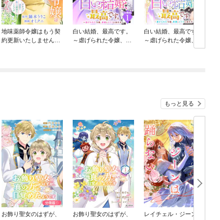
地味薬師令嬢はもう契
白い結婚、最高です。
白い結婚、最高です。
約更新いたしません。
～虐げられた令嬢、新
～虐げられた令嬢、新
（分冊版）
妻とメイドを兼任中～
妻とメイドを兼任中～
【分冊版】
もっと見る
お飾り聖女のはずが、
お飾り聖女のはずが、
レイチェル・ジーンは