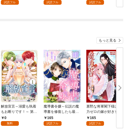
を頑張ります！ 1
試読フル
試読フル
試読フル
もっと見る
解放宣言～溺愛も執着
魔導書令嬢～伝説の魔
寡黙な将軍閣下様は魔
もお断りです！～ 第1
導書を修復したら最強
力ゼロの嫁が好きすぎ
話
の精霊が味方になりま
る～なぜか旦那様の心
0
165
165
した（クールな王弟殿
の声が聞こえます！？
無料
試読フル
試読フル
下がなぜかいつもそば
～［1話売り］ story0