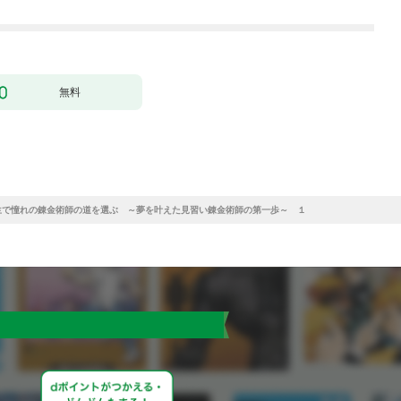
にいます）～［ばら売
1
り］ 第1話
無料
生で憧れの錬金術師の道を選ぶ ～夢を叶えた見習い錬金術師の第一歩～ １