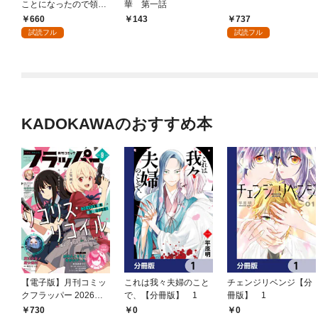
ことになったので領地
華 第一話
改革に励みます ～th
660
737
143
e letter from Boule～１
試読フル
試読フル
【電子書店共通特典イ
ラスト付】
KADOKAWAのおすすめ本
【電子版】月刊コミッ
これは我々夫婦のこと
チェンジリベンジ【分
クフラッパー 2026年9
で、【分冊版】 1
冊版】 1
月号
730
0
0