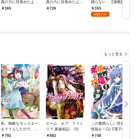
真の力に目覚めたよう
真の力に目覚めたよう
踊らない 【連載版】:
です THE COMIC【分
です THE COMIC 1巻
1
165
165
726
冊版】 1巻
掴
試読フル
もっと見る
私、蜘蛛なモンスター
ゲーム オブ ファミ
この素晴らしい世界に
をテイムしたので、ス
リア-家族戦記- 01
祝福を！(1)【電子特別
パイダーシルクで裁縫
版】
792
682
748