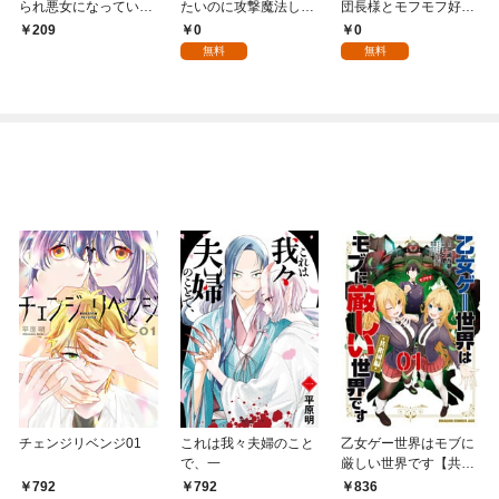
られ悪女になっていた
たいのに攻撃魔法しか
団長様とモフモフ好き
私に、二度と顔を見せ
使えないんですけ
なギルド受付嬢は最高
0
0
209
るなと婚約破棄してき
ど！？ 第1話【単話
の相性らしいです。
無料
無料
た騎士様が今日も縋っ
版】
【第1話】
てくる 分冊版（１）
チェンジリベンジ01
これは我々夫婦のこと
乙女ゲー世界はモブに
で、一
厳しい世界です【共和
国編】 ０１
792
792
836