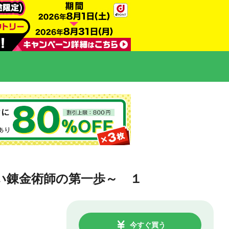
い錬金術師の第一歩～ １
今すぐ買う