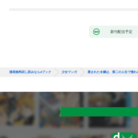
第1話
新刊配信予定
漫画無料試し読みならdブック
少女マンガ
蔑まれた令嬢は、第二の人生で憧れ