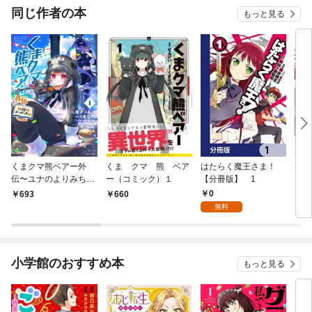
OMIC
同じ作者の本
もっと見る
くまクマ熊ベアー外
くま クマ 熊 ベア
はたらく魔王さま！
はた
伝〜ユナのよりみち手
ー（コミック）１
【分冊版】 1
帖〜１
0
693
660
6
無料
小学館のおすすめ本
もっと見る