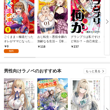
ごくまま～極道だった
おじ転生～悪役令嬢の
グランプリは私ですけ
後宮
オレがママになった話
加齢なる生活～【単
ど何か？ ～自己肯定モ
は謎
～【単話】（１）
話】（１）
ンスターのミスコン無
（１
0
118
237
2
双～【単話】（１）
無料
男性向けラノベのおすすめ本
もっと見る