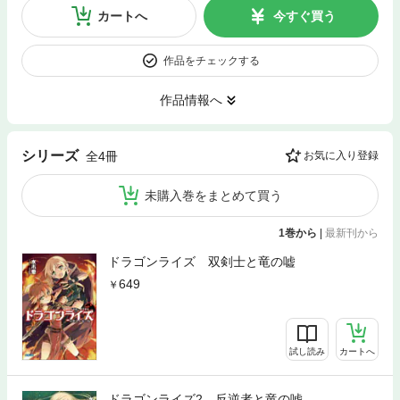
カートへ
今すぐ買う
作品をチェックする
作品情報へ
シリーズ
全4冊
お気に入り登録
未購入巻をまとめて買う
1巻から
|
最新刊から
ドラゴンライズ 双剣士と竜の嘘
649
試し読み
カートへ
ドラゴンライズ2 反逆者と竜の嘘