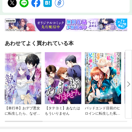
あわせてよく買われている本
【単行本】おデブ悪女
【タテヨミ】あなたは
バッドエンド目前のヒ
【タ
に転生したら、なぜか
もういりません
ロインに転生した私、
リ〜
ラスボス王子様に執着
今世では恋愛するつも
されています
りがチートな兄が離し
てくれません！？@C