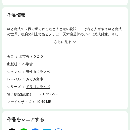
作品情報
剣と魔法の世界で綴られる竜と人と嘘の物語ここは竜と人が争う剣と魔法
の世界。凄腕の剣士であるノラと、天才魔道師のアイは美人姉妹。そし
て、竜でありながら、彼女たちと行動を共にするフレイク…三人のギル
ド・グライズは、圧倒的な戦闘能力で、周囲に名をとどろかす存在だっ
た。 ひょんなことから結界術師の卵である少女・カーネスを王都まで届
けることになるが、王都への旅は過酷な道のりの連続で、行く手を阻む敵
著者
水市恵
０２９
も幾度となく出現する。そんな戦いの折、グライズに一人の女が近づいて
出版社
小学館
くるが…さらなる驚愕の展開が待ち受ける、異世界ファンタジーアクショ
ン待望の第２弾！！※この作品は底本と同じクオリティのカラーイラス
ジャンル
男性向けラノベ
ト、モノクロの挿絵イラストが収録されています。
レーベル
ガガガ文庫
シリーズ
ドラゴンライズ
電子版配信開始日
2014/06/28
ファイルサイズ
10.49 MB
作品をシェアする