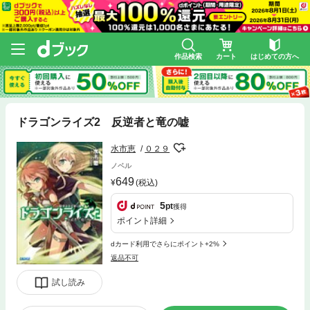
作品検索
カート
はじめての方へ
ドラゴンライズ2 反逆者と竜の嘘
水市恵
０２９
ノベル
649
(税込)
5
pt
獲得
ポイント詳細
dカード利用でさらにポイント+2%
返品不可
試し読み