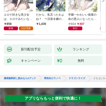
エロゲ好きな美少女
だから、私言ったわよ
学園一かわいい後輩の
くた
は、エロゲみたいなこ
ね？ 〜没落令嬢の案
命の恩人になったら、
ども
と全部シてほしい【電
外楽しい領地改革〜
通い妻になって関係を
858
814
407
8
1,430
子ＳＳ特典付き】
迫ってくる。
新着
試読増量
割引
新刊配信予定
ランキング
キャンペーン
無料
漫画無料試し読みならdブック
男性向けラノベ
ドラゴンライズ
ドラゴンラ
アプリならもっと便利で快適に！