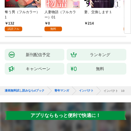
奪う男（フルカラー）
人妻物語（フルカラ
妻、交換します１
ごめ
1
ー）01
ない
132
0
1
214
試読フル
無料
試
新刊配信予定
ランキング
キャンペーン
無料
漫画無料試し読みならdブック
青年マンガ
インパクト
インパクト 10
アプリならもっと便利で快適に！