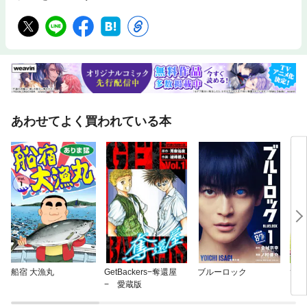
あわせてよく買われている本
船宿 大漁丸
GetBackers−奪還屋
ブルーロック
ひか
− 愛蔵版