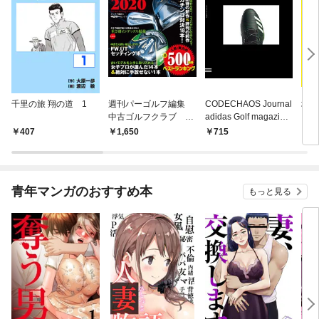
千里の旅 翔の道 1
週刊パーゴルフ編集
CODECHAOS Journal
増刊
中古ゴルフクラブ ベ
adidas Golf magazine
ュー
ストランキング2020
増刊アルバトロス・ビ
ラブ
407
1,650
715
7
ュー2020年5月16日号
青年マンガのおすすめ本
もっと見る