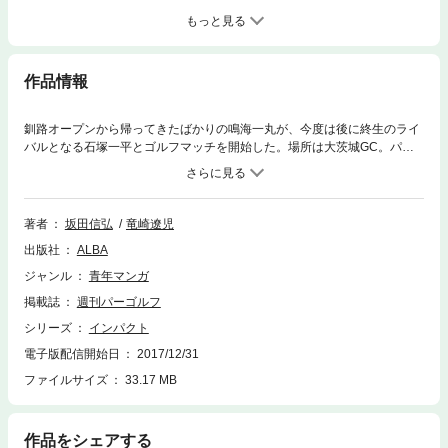
もっと見る
作品情報
釧路オープンから帰ってきたばかりの鳴海一丸が、今度は後に終生のライ
バルとなる石塚一平とゴルフマッチを開始した。場所は大茨城GC。パワ
ーVS．技の緊迫する対決はゴルフファン必見。スーパーショットがフェア
ウエーに、グリーンにさく裂する！
著者
坂田信弘
竜崎遼児
出版社
ALBA
ジャンル
青年マンガ
掲載誌
週刊パーゴルフ
シリーズ
インパクト
電子版配信開始日
2017/12/31
ファイルサイズ
33.17 MB
作品をシェアする