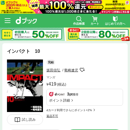
作品検索
カート
はじめての方へ
インパクト 10
完結
坂田信弘
竜崎遼児
マンガ
419
(税込)
3
pt
獲得
ポイント詳細
dカード利用でさらにポイント+2%
返品不可
試し読み