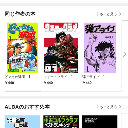
同じ作者の本
もっと見る
どぐされ球団 1
ウォー・クライ 1
弾アライブ 1
おれ
440
440
440
4
ALBAのおすすめ本
もっと見る