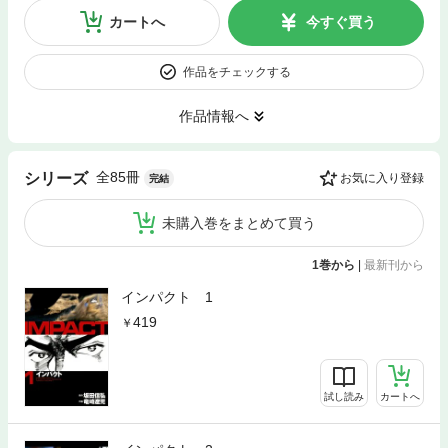
カートへ
今すぐ買う
作品をチェックする
作品情報へ
全85冊
シリーズ
お気に入り登録
完結
未購入巻をまとめて買う
1巻から
|
最新刊から
インパクト 1
419
試し読み
カートへ