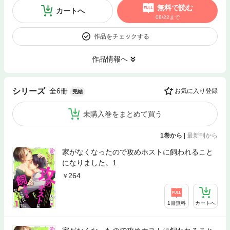
無料で読む
カートへ
08/22まで
作品をチェックする
作品情報へ
全6冊
シリーズ
お気に入り登録
完結
未購入巻をまとめて買う
1巻から
|
最新刊から
家がなくなったので攻めホストに飼われること
になりました。1
264
1冊無料
カートへ