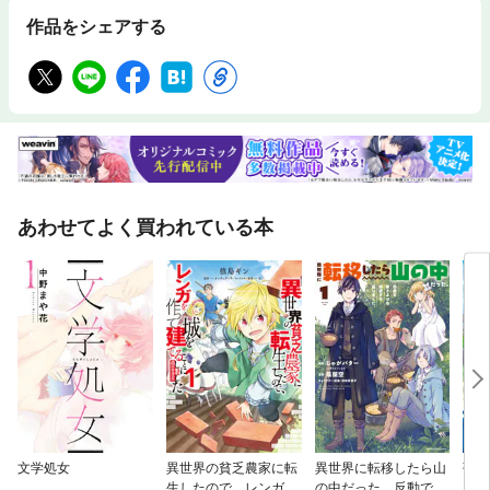
作品をシェアする
あわせてよく買われている本
文学処女
異世界の貧乏農家に転
異世界に転移したら山
強す
生したので、レンガを
の中だった。反動で強
ーを