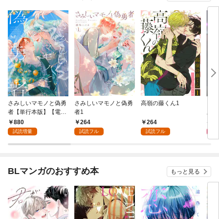
さみしいマモノと偽勇
さみしいマモノと偽勇
高嶺の藤くん1
ダブ
者【単行本版】【電子
者1
版】
限定おまけ付き】
880
264
264
7
試読増量
試読フル
試読フル
BLマンガのおすすめ本
もっと見る