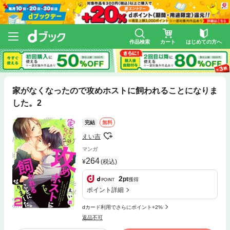
作品検索
カート
はじめての方へ
家がなくなったので攻めホストに飼われることになりま
した。2
完結
無料
えい吉
マンガ
264
(税込)
2
pt
獲得
ポイント詳細
dカード利用でさらにポイント+2%
返品不可