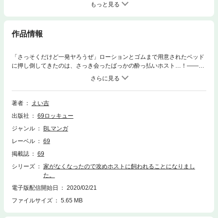
もっと見る
作品情報
「さっそくだけど一発ヤろうぜ」ローションとゴムまで用意されたベッド
に押し倒してきたのは、さっき会ったばっかの酔っ払いホスト…！――俺
は独り暮らしの大学生・速水柚子（はやみゆず）。今日はバイトでこき使
われて帰りが遅くなったあげく、帰り道で頭と足を怪我するわ、置き引き
に遭うわ、酔ったオッサンに売りやってると思われて襲われるわで散々な
目に…。通りがかった男が助けてくれたから良かったけど、そいつは俺が
著者
えい吉
大嫌いな『ホスト』で…。足の怪我でちゃんと歩けない俺は（ちょっとヤ
出版社
69ロッキュー
だったけど）そいつに頼み込んで自宅のアパートまで送ってもらっ……
ん？空地？？…なんで？？俺の家どこいっちゃったの!!?
ジャンル
BLマンガ
レーベル
69
掲載誌
69
シリーズ
家がなくなったので攻めホストに飼われることになりまし
た。
電子版配信開始日
2020/02/21
ファイルサイズ
5.65 MB