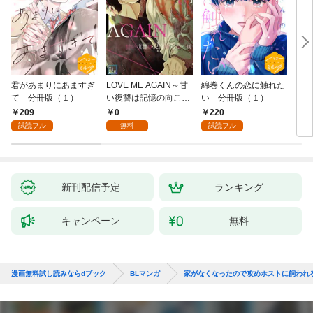
君があまりにあますぎ
LOVE ME AGAIN～甘
綿巻くんの恋に触れた
人魚
て 分冊版（１）
い復讐は記憶の向こう
い 分冊版（１）
悪魔
側～【全年齢版】(1)
き】(
209
0
220
8
試読フル
無料
試読フル
試
新刊配信予定
ランキング
キャンペーン
無料
漫画無料試し読みならdブック
BLマンガ
家がなくなったので攻めホストに飼われ