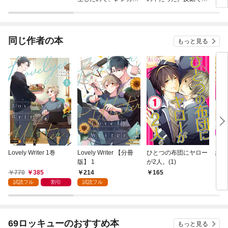
作って城を建てること
さよりも快適さを選び
士、
にしました@COMIC
ました。
れる
同じ作者の本
もっと見る
Lovely Writer 1巻
Lovely Writer 【分冊
ひとつの布団にヤロー
絶倫
版】 1
が2人。(1)
うは
770
385
214
165
3
試読フル
割引
試読フル
69ロッキューのおすすめ本
もっと見る