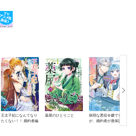
王太子妃になんてなり
薬屋のひとりごと
病弱な悪役令嬢です
たくない！！ 婚約者編
が、婚約者が過保護す
ぎて逃げ出したい(私た
ち犬猿の仲でしたよ