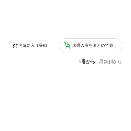
お気に入り登録
未購入巻をまとめて買う
1巻から
|
最新刊から