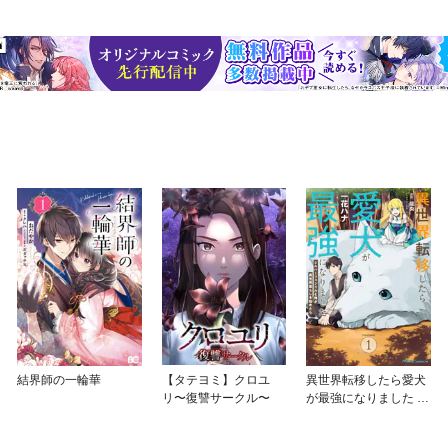
結界師の一輪華
【タテヨミ】クロユ
異世界転移したら愛犬
リ〜復讐サークル〜
が最強になりました ～
シルバーフェンリルと
俺が異世界暮らしを始