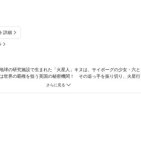
ト詳細
%
地球の研究施設で生まれた「火星人」キヌは、サイボーグの少女・六と
は世界の覇権を狙う英国の秘密機関！ その追っ手を振り切り、火星行
 若手SF作家の注目株・野村亮馬が挑戦する血と硝煙渦巻く脱出行、ここに