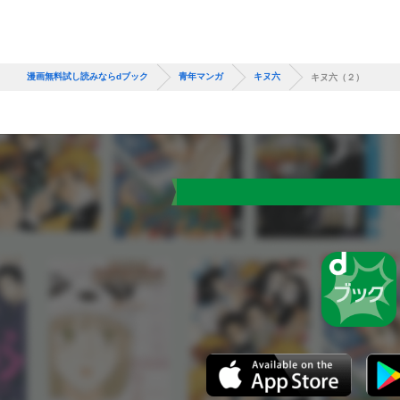
漫画無料試し読みならdブック
青年マンガ
キヌ六
キヌ六（２）