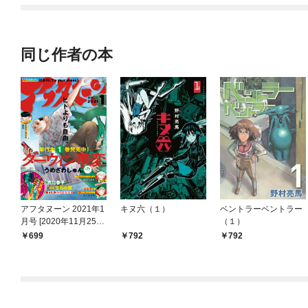
てくれません！？@C
OMIC
同じ作者の本
アフタヌーン 2021年1
キヌ六（１）
ベントラーベントラー
月号 [2020年11月25日
（１）
発売]
699
792
792