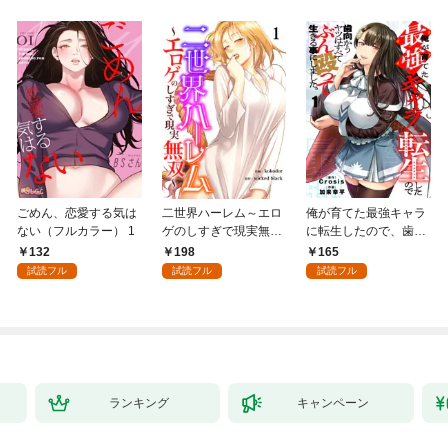
ごめん、恋愛する気は
二世界ハーレム～エロ
俺が育てた最強キャラ
ない（フルカラー） 1
ゲのしすぎで現実無双
に転生したので、歯向
～１
かうヤツはすべてぶん
132
198
165
殴って生きる事にしま
試読フル
試読フル
試読フル
した。１
ランキング
キャンペーン