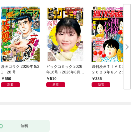
漫画ゴラク 2026年 8/2
ビッグコミック 2026
週刊漫画ＴＩＭＥＳ
1・28 号
年16号（2026年8月7
２０２６年８／２１・
日発売）
２８合併号
550
510
385
新着
新着
新着
無料