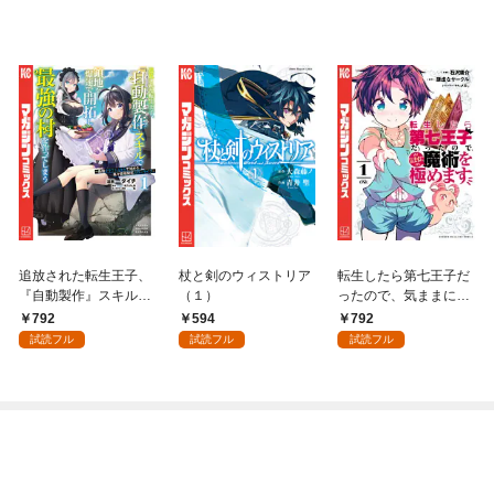
追放された転生王子、
杖と剣のウィストリア
転生したら第七王子だ
『自動製作』スキルで
（１）
ったので、気ままに魔
領地を爆速で開拓し最
術を極めます（１）
792
594
792
強の村を作ってしまう
試読フル
試読フル
試読フル
～最強クラフトスキル
で始める、楽々領地開
拓スローライフ～
（１）