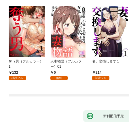
奪う男（フルカラー）
人妻物語（フルカラ
妻、交換します１
1
ー）01
132
0
214
試読フル
無料
試読フル
新刊配信予定