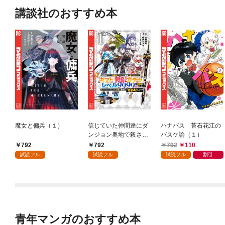
講談社のおすすめ本
魔女と傭兵（１）
信じていた仲間達にダ
ハナバス 苔石花江の
ンジョン奥地で殺され
バスケ論（１）
かけたがギフト『無限
792
792
792
110
ガチャ』でレベル９９
試読フル
試読フル
試読フル
割引
９９の仲間達を手に入
れて元パーティーメン
バーと世界に復讐＆
『ざまぁ！』します！
（１）
青年マンガのおすすめ本