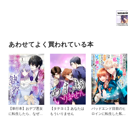
あわせてよく買われている本
【単行本】おデブ悪女
【タテヨミ】あなたは
バッドエンド目前のヒ
に転生したら、なぜか
もういりません
ロインに転生した私、
ラスボス王子様に執着
今世では恋愛するつも
されています
りがチートな兄が離し