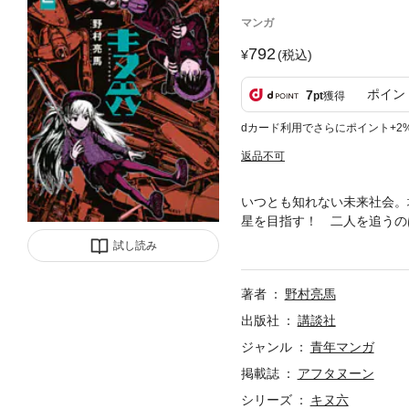
マンガ
792
(税込)
ポイン
7
pt
獲得
dカード利用でさらにポイント+2
返品不可
いつとも知れない未来社会。
星を目指す！ 二人を追うの
辿り着くことはできるか!?
試し読み
著者
野村亮馬
出版社
講談社
ジャンル
青年マンガ
掲載誌
アフタヌーン
シリーズ
キヌ六