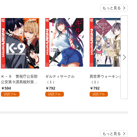
もっと見る
Ｋ－９ 警視庁公安部
ギルティサークル
異世界ウォーキング
公安第９課異能対策係
（１）
（１）
（１）
594
792
792
試読フル
試読フル
試読フル
もっと見る