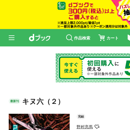
作品検索
カート
キヌ六（２）
最新刊
完結
野村亮馬