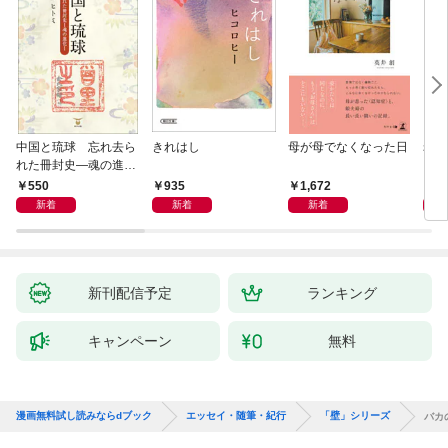
中国と琉球 忘れ去ら
きれはし
母が母でなくなった日
老い
れた冊封史―魂の進化
―
550
935
1,672
1,
新着
新着
新着
新刊配信予定
ランキング
キャンペーン
無料
漫画無料試し読みならdブック
エッセイ・随筆・紀行
「壁」シリーズ
バカ