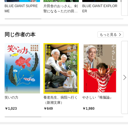
BLUE GIANT SUPRE
片田舎のおっさん、剣
BLUE GIANT EXPLOR
BLU
ME
聖になる～ただの田舎
ER
の剣術師範だったの
に、大成した弟子たち
が俺を放ってくれない
件～(話売り)
同じ作者の本
もっと見る
笑いの力
養老先生、病院へ行く
やさしい『唯脳論』
日本
（新潮文庫）
1,023
649
1,980
1,