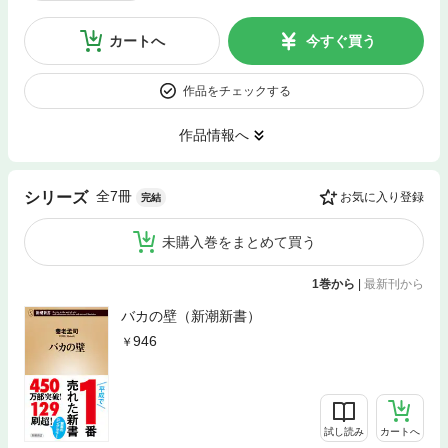
カートへ
今すぐ買う
作品をチェックする
作品情報へ
全7冊
シリーズ
お気に入り登録
完結
未購入巻をまとめて買う
1巻から
|
最新刊から
バカの壁（新潮新書）
946
試し読み
カートへ