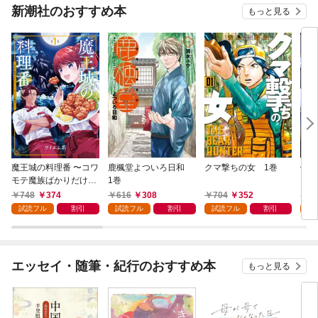
新潮社のおすすめ本
もっと見る
魔王城の料理番 〜コワ
鹿楓堂よついろ日和
クマ撃ちの女 1巻
俺の
モテ魔族ばかりだけ
1巻
ンビ
ど、ホワイトな職場で
る 
748
374
616
308
704
352
7
す〜 1巻
試読フル
割引
試読フル
割引
試読フル
割引
試
エッセイ・随筆・紀行のおすすめ本
もっと見る