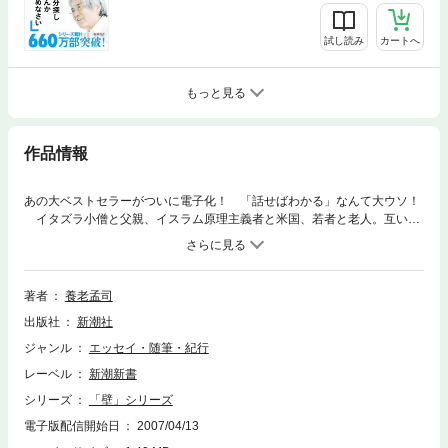
試し読み
カートへ
もっと見る
作品情報
あの大ベストセラーがついに電子化！ 「話せばわかる」なんて大ウソ！
イタズラ小僧と父親、イスラム原理主義者と米国、若者と老人。互いに
話が通じないのは、そこに「バカの壁」が立ちはだかっているからであ
る。その「バカの壁」とは何か……？ いつの間にか私たちを囲む様々な
「壁」。それを知ることで世の中が見えてくる！
著者
養老孟司
出版社
新潮社
ジャンル
エッセイ・随筆・紀行
レーベル
新潮新書
シリーズ
「壁」シリーズ
電子版配信開始日
2007/04/13