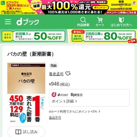
作品検索
カート
はじめての方へ
バカの壁（新潮新書）
完結
養老孟司
946
(税込)
8
pt
獲得
ポイント詳細
dカード利用でさらにポイント+2%
返品不可
試し読み