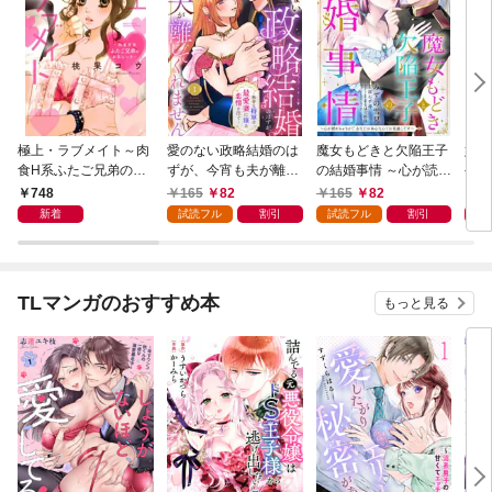
極上・ラブメイト～肉
愛のない政略結婚のは
魔女もどきと欠陥王子
婚約
食H系ふたご兄弟のお
ずが、今宵も夫が離し
の結婚事情 ～心が読め
やし
気にいり～
てくれません～無骨な
ちゃうので、あなたの
器用
748
165
82
165
82
1
将軍は最愛妻に滾る恋
本心なんてお見通しで
た【
新着
試読フル
割引
試読フル
割引
情を注ぐ～【単話売】
す～【単話売】 1話
1話
TLマンガのおすすめ本
もっと見る