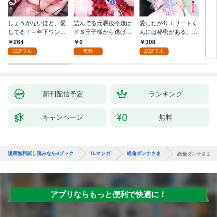
しょうがないほど、愛
詰んでる元悪役令嬢は
愛したがりエリートく
マフ
してる！～年下ワンコ
ドＳ王子様から逃げ出
んには秘密がある。～
愛か
秋くんの一途な溺愛暴
したい 【分冊版】 1
沼系男子の甘くてエッ
264
0
308
0
走中～1
チな恋の罠～(1)
試読フル
無料
試読フル
新刊配信予定
ランキング
キャンペーン
無料
漫画無料試し読みならdブック
TLマンガ
絶倫ダンナさま
絶倫ダンナさま
アプリならもっと便利で快適に！