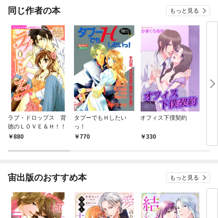
同じ作者の本
もっと見る
ラブ・ドロップス 背
タブーでもＨしたい
オフィス下僕契約
スケ
徳のＬＯＶＥ＆Ｈ！！
っ！
ーズ
880
770
330
1
宙出版のおすすめ本
もっと見る