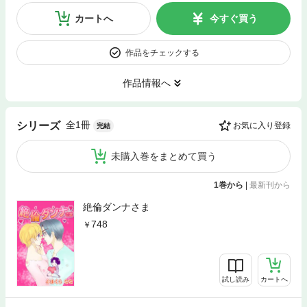
カートへ
今すぐ買う
作品をチェックする
作品情報へ
全1冊
シリーズ
お気に入り登録
完結
未購入巻をまとめて買う
1巻から
|
最新刊から
絶倫ダンナさま
748
試し読み
カートへ