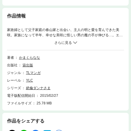
作品情報
家政婦として父子家庭の春山家と出会い、主人の明と愛を育んできた美
咲。家族になって半年、幸せな美咲に怪しい男の魔の手が伸びる…。エロ
エロ男爵の明が繰り出す、悶絶Ｈテクニックも見逃せない大人気シリー
ズ！！
著者
かまくらなな
出版社
宙出版
ジャンル
TLマンガ
レーベル
YLC
シリーズ
絶倫ダンナさま
電子版配信開始日
2015/02/27
ファイルサイズ
25.78 MB
作品をシェアする