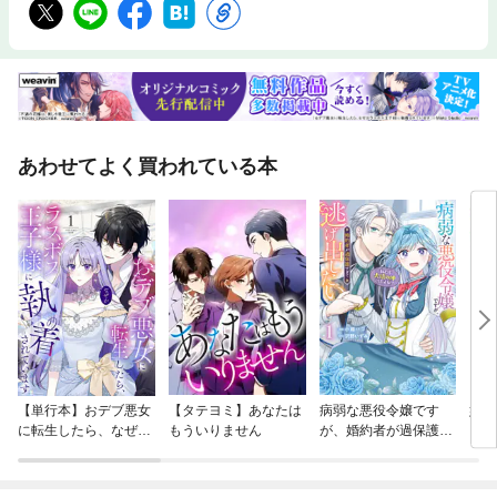
あわせてよく買われている本
【単行本】おデブ悪女
【タテヨミ】あなたは
病弱な悪役令嬢です
妹は
に転生したら、なぜか
もういりません
が、婚約者が過保護す
ラスボス王子様に執着
ぎて逃げ出したい(私
されています
たち犬猿の仲でしたよ
ね！？)