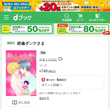
作品検索
カート
はじめての方へ
絶倫ダンナさま
最新刊
完結
かまくらなな
マンガ
748
(税込)
6
pt
獲得
ポイント詳細
dカード利用でさらにポイント+2%
返品不可
試し読み