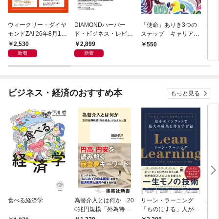
ウィークリー・ダイヤ
DIAMONDハーバー
「使命」ありき3つの
極限
モンドZAi 26年8月10
ド・ビジネス・レビュ
ステップ キャリアの
日・17日合併号
ー 2026年9月号 特集
成功とは何か
2,530
2,899
2,
550
「上司をマネジメント
新着
新着
する」
ビジネス・経済のおすすめ本
もっと見る
食べる経済学
為替介入とは何か 20
リーン・ラーニング
経済
0兆円規模「外為特
「ものにする」人が自
都市
会」が生まれた謎
然とやっている 最小の
よう