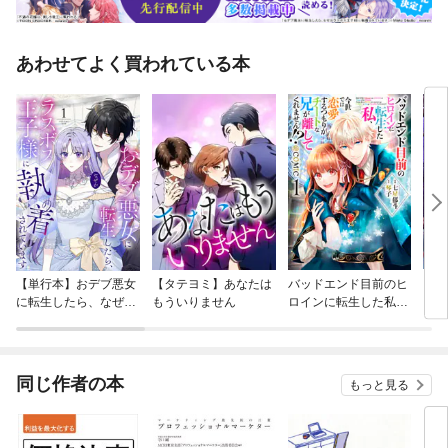
あわせてよく買われている本
【単行本】おデブ悪女
【タテヨミ】あなたは
バッドエンド目前のヒ
【タ
に転生したら、なぜか
もういりません
ロインに転生した私、
リ〜
ラスボス王子様に執着
今世では恋愛するつも
されています
りがチートな兄が離し
てくれません！？@C
OMIC
同じ作者の本
もっと見る