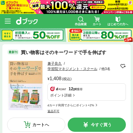
作品検索
カート
はじめての方へ
買い物客はそのキーワードで手を伸ばす
最新刊
兼子良久
学習院マネジメント・スクール
他3名
1,408
(税込)
12
pt
獲得
ポイント詳細
dカード利用でさらにポイント+2%
返品不可
カートへ
今すぐ買う