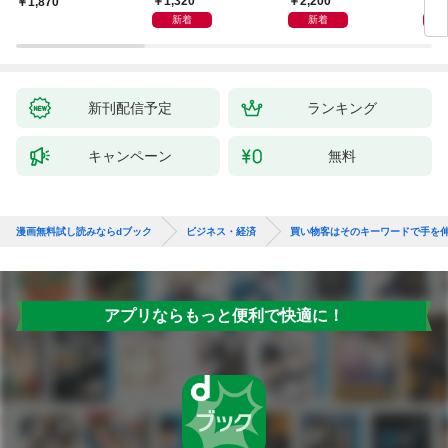
1,320
2,200
1,
1,870
インプットで最大の成
新着
新着
果を得る学習法
新刊配信予定
ランキング
キャンペーン
無料
漫画無料試し読みならdブック
ビジネス・経済
買い物客はそのキーワードで手を
アプリならもっと便利で快適に！