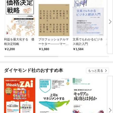
利益を最大化する 価
プロフェッショナルマ
文系でもわかるビジネ
仕事
格決定戦略
ーケター―――マーケ
ス統計入門
統計
ティング最先鋭の言葉
2,200
1,980
1,584
8
ダイヤモンド社のおすすめ本
もっと見る