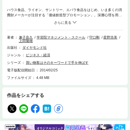
ハウス食品、ライオン、サントリー、エバラ食品をはじめ、いま多くの消
費財メーカーが注目する「価値創造型プロモーション」。深層心理を用い
て消費者インサイトを引き出し、安売りに頼らずとも小売店頭での販売数
を高める最新の販促手法を初めて公開。熾烈な価格競争でしのぎを削るす
べてのマーケター、バイヤー必読の書。
著者
兼子良久
学習院マネジメント・スクール
守口剛
星野浩美
上田隆穂
出版社
ダイヤモンド社
ジャンル
ビジネス・経済
シリーズ
買い物客はそのキーワードで手を伸ばす
電子版配信開始日
2014/02/25
ファイルサイズ
4.48 MB
作品をシェアする