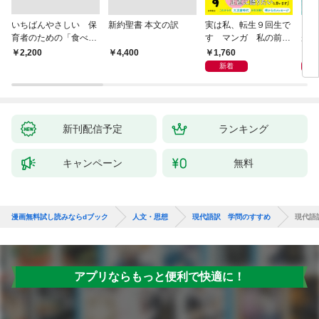
いちばんやさしい 保
新約聖書 本文の訳
実は私、転生９回生で
自閉
育者のための「食べな
す マンガ 私の前世
が小
い子」サポートＢＯＯ
物語
あう
1,760
2,
￥2,200
￥4,400
Ｋ 偏食・少食のお悩
新着
み解決！
新刊配信予定
ランキング
キャンペーン
無料
漫画無料試し読みならdブック
人文・思想
現代語訳 学問のすすめ
現代語
アプリならもっと便利で快適に！