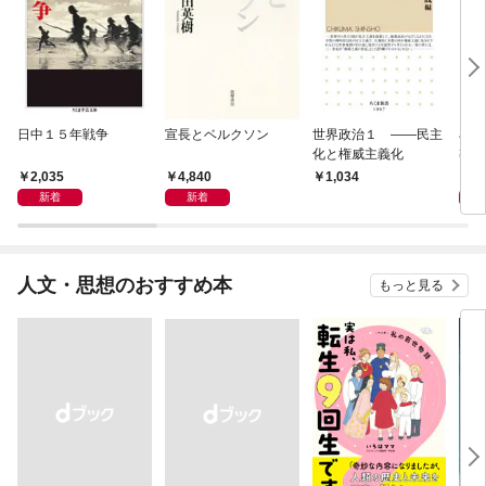
日中１５年戦争
宣長とベルクソン
世界政治１ ――民主
石原
化と権威主義化
導か
2,035
4,840
1,
1,034
新着
新着
人文・思想のおすすめ本
もっと見る