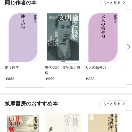
同じ作者の本
もっと見る
使う哲学
現代語訳 文明論之概
大人の精神力
学問
略
ると
880
990
838
1,
筑摩書房のおすすめ本
もっと見る