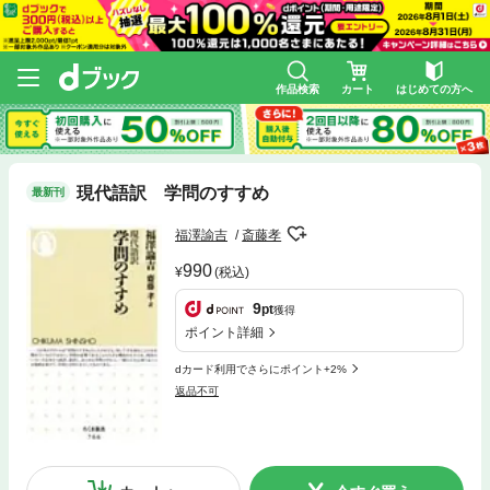
作品検索
カート
はじめての方へ
現代語訳 学問のすすめ
最新刊
福澤諭吉
斎藤孝
990
(税込)
9
pt
獲得
ポイント詳細
dカード利用でさらにポイント+2%
返品不可