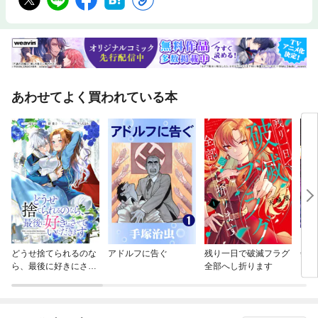
あわせてよく買われている本
どうせ捨てられるのな
アドルフに告ぐ
残り一日で破滅フラグ
怨み
ら、最後に好きにさせ
全部へし折ります
ていただきます 【連
載版】