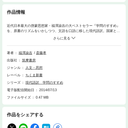
作品情報
近代日本最大の啓蒙思想家・福澤諭吉の大ベストセラー『学問のすすめ』
を、原書のリズムをいかしつつ、文語を口語に移した現代語訳。国家と個
人の関係を見つめ、世のために働くことで自分自身も充実する生き方を示
した彼の言葉は色あせない。時代情勢を的確に見極め、今すべきことを客
観的に判断する力を身につけよう。
著者
福澤諭吉
斎藤孝
出版社
筑摩書房
ジャンル
人文・思想
レーベル
ちくま新書
シリーズ
現代語訳 学問のすすめ
電子版配信開始日
2014/07/13
ファイルサイズ
0.47 MB
作品をシェアする