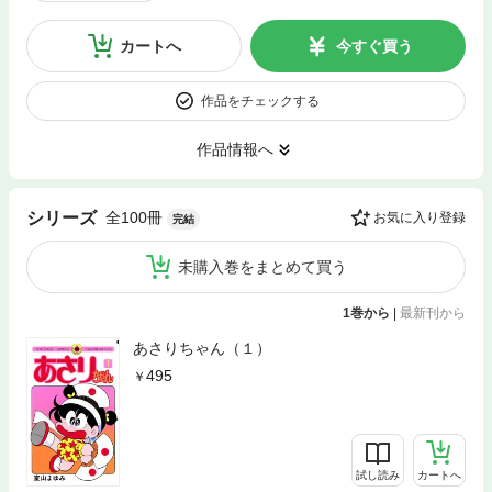
カートへ
今すぐ買う
作品をチェックする
作品情報へ
全100冊
シリーズ
お気に入り登録
完結
未購入巻をまとめて買う
1巻から
|
最新刊から
あさりちゃん（１）
495
試し読み
カートへ