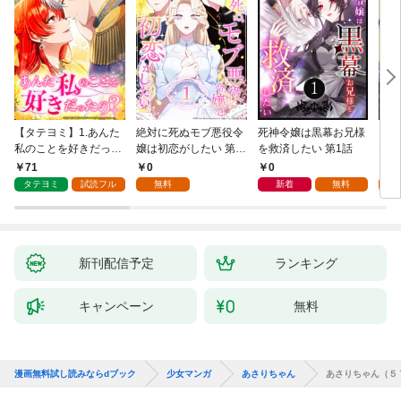
【タテヨミ】1.あんた
絶対に死ぬモブ悪役令
死神令嬢は黒幕お兄様
レベ
私のことを好きだった
嬢は初恋がしたい 第1
を救済したい 第1話
なり
の？
話
71
0
0
0
タテヨミ
試読フル
無料
新着
無料
新刊配信予定
ランキング
キャンペーン
無料
漫画無料試し読みならdブック
少女マンガ
あさりちゃん
あさりちゃん（５