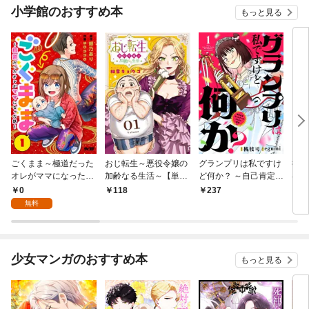
小学館のおすすめ本
もっと見る
ごくまま～極道だった
おじ転生～悪役令嬢の
グランプリは私ですけ
後宮
オレがママになった話
加齢なる生活～【単
ど何か？ ～自己肯定モ
は謎
～【単話】（１）
話】（１）
ンスターのミスコン無
（１
0
118
237
2
双～【単話】（１）
無料
少女マンガのおすすめ本
もっと見る