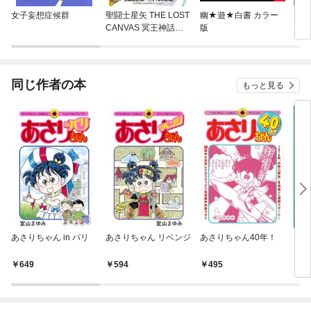
女子妄想症候群
聖闘士星矢 THE LOST
幽★遊★白書 カラー
美少
CANVAS 冥王神話外
版
ーン
伝
同じ作者の本
もっと見る
あさりちゃん in パリ
あさりちゃん リベンジ
あさりちゃん40年！
Mr
649
594
495
7