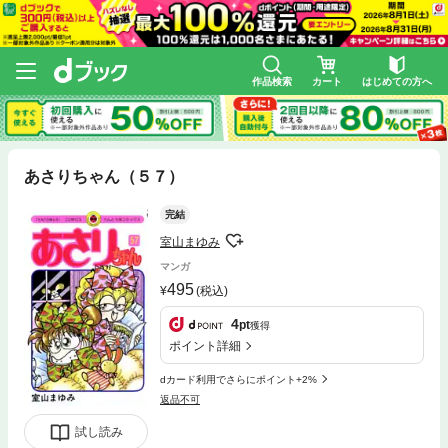
作品検索
カート
はじめての方へ
あさりちゃん（５７）
完結
室山まゆみ
マンガ
495
(税込)
4
pt
獲得
ポイント詳細
dカード利用でさらにポイント+2%
返品不可
試し読み