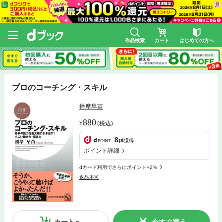
作品検索
カート
はじめての方へ
プロのコーチング・スキル
播摩早苗
880
(税込)
8
pt
獲得
ポイント詳細
dカード利用でさらにポイント+2%
返品不可
カートへ
今すぐ買う