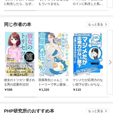
に転生したら、なぜか
もういりません
ロインに転生した私、
リ〜
ラスボス王子様に執着
今世では恋愛するつも
されています
りがチートな兄が離し
てくれません！？@C
OMIC
同じ作者の本
もっと見る
彼女のトリセツ 愛され
宿屋再生にゃんこ ス
マジメだが応用力のな
リー
る男の恋愛作法32
トーリーで学ぶ最強組
い部下が言いがちなＮ
がた
織づくり
Ｇワード
598
1,320
110
1,
PHP研究所のおすすめ本
もっと見る