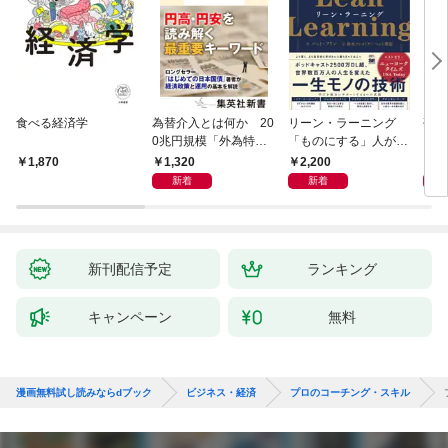
食べる経済学
為替介入とは何か 20
リーン・ラーニング
研究
0兆円規模「外為特
「ものにする」人が自
会」が生まれた謎
然とやっている 最小の
1,320
2,200
5,
1,870
インプットで最大の成
新着
新着
果を得る学習法
新刊配信予定
ランキング
キャンペーン
無料
漫画無料試し読みならdブック
ビジネス・経済
プロのコーチング・スキル