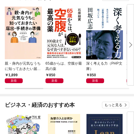
親・身内が元気なうち
65歳からは、空腹が最
深く考える力（PHP文
20
に知っておきたい届
高の薬
庫）
界史
出・手続きの準備（き
1,899
850
850
1,
ずな出版）
新着
新着
新着
ビジネス・経済のおすすめ本
もっと見る