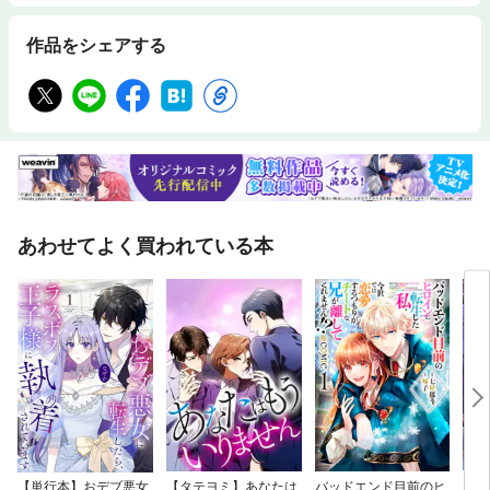
作品をシェアする
あわせてよく買われている本
【単行本】おデブ悪女
【タテヨミ】あなたは
バッドエンド目前のヒ
【タ