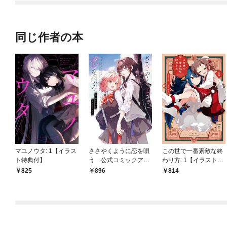
同じ作者の本
マユノウタ: 1【イラス
ささやくように恋を唄
この世で一番素敵な終
ト特典付】
う 公式コミックアン
わり方: 1【イラスト特
ソロジー
典付】
825
896
814