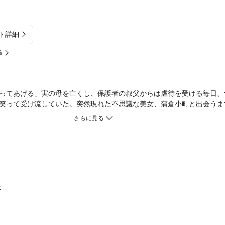
ト詳細
%
ってあげる」実の母を亡くし、保護者の叔父からは虐待を受ける毎日、
笑って受け流していた。突然現れた不思議な美女、蒲倉小町と出会うま
って一筋の光明なのか。それとも……。
ス