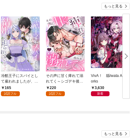
もっと見る
冷酷王子にスパイとし
その声に甘く痺れて溺
VivA！ 緜/wata Art W
て雇われましたが、結
れてく～シゴデキ後輩
orks
婚を迫られています: 1
は推しのメロ声配信者
165
220
3,630
でした～: 1
試読フル
試読フル
新着
もっと見る