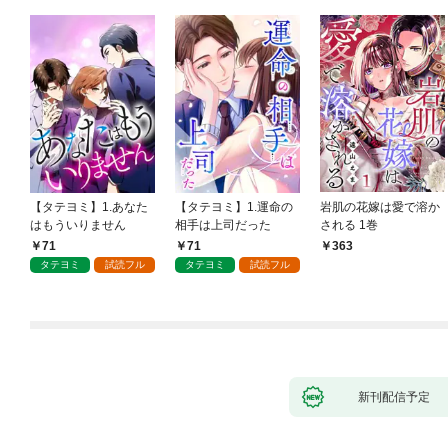
【タテヨミ】1.あなた
【タテヨミ】1.運命の
岩肌の花嫁は愛で溶か
はもういりません
相手は上司だった
される 1巻
71
71
363
タテヨミ
試読フル
タテヨミ
試読フル
新刊配信予定