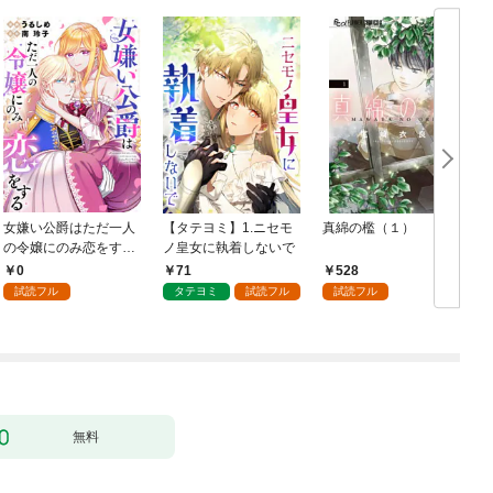
女嫌い公爵はただ一人
【タテヨミ】1.ニセモ
真綿の檻（１）
の令嬢にのみ恋をする
ノ皇女に執着しないで
む
（分冊版）第１話
0
71
528
試読フル
タテヨミ
試読フル
試読フル
無料