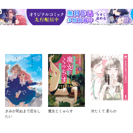
きみが死ぬまで恋をし
魔女とくゅらす
冷たくて 柔らか
たい