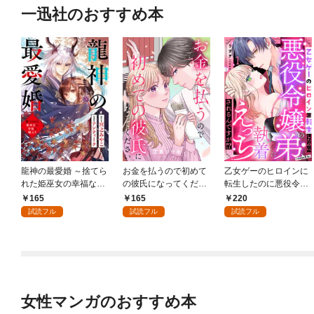
一迅社のおすすめ本
龍神の最愛婚 ～捨てら
お金を払うので初めて
乙女ゲーのヒロインに
れた姫巫女の幸福な嫁
の彼氏になってくださ
転生したのに悪役令嬢
入り～: 1
い: 1
の弟（攻略対象外）に
165
165
220
執着えっちされるんで
試読フル
試読フル
試読フル
すが！？: 1
女性マンガのおすすめ本