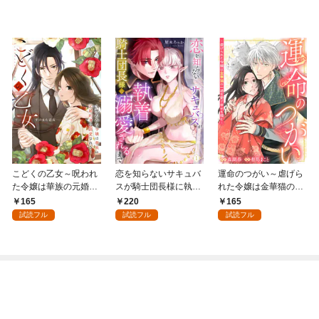
こどくの乙女～呪われ
恋を知らないサキュバ
運命のつがい～虐げら
た令嬢は華族の元婚約
スが騎士団長様に執着
れた令嬢は金華猫の一
者に溺愛される～: 1
溺愛されるまで: 1
途な愛で幸せを掴む～:
165
220
165
1
試読フル
試読フル
試読フル