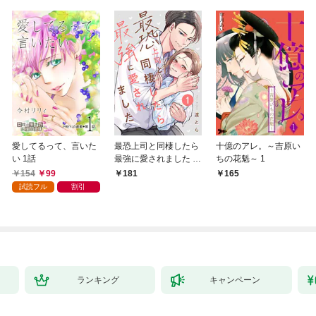
愛してるって、言いた
最恐上司と同棲したら
十億のアレ。～吉原い
い 1話
最強に愛されました 1
ちの花魁～ 1
巻
154
99
181
165
試読フル
割引
ランキング
キャンペーン