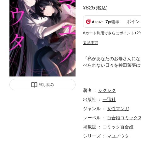
825
(税込)
ポイン
7
pt
獲得
dカード利用でさらにポイント+2
返品不可
「私があなたのお母さんにな
べられない日々を神田茉夢は
に振る舞う彼女は、茉夢にと
試し読み
著者
シクシク
出版社
一迅社
ジャンル
女性マンガ
レーベル
百合姫コミック
掲載誌
コミック百合姫
シリーズ
マユノウタ