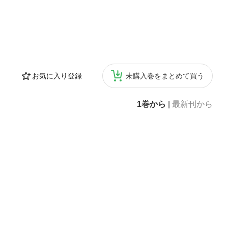
お気に入り登録
未購入巻をまとめて買う
1巻から
|
最新刊から