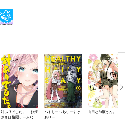
対ありでした。 ～お嬢
へるしーへありーすけ
山田と加瀬さん。
さまは格闘ゲームなん
ありー
てしない～