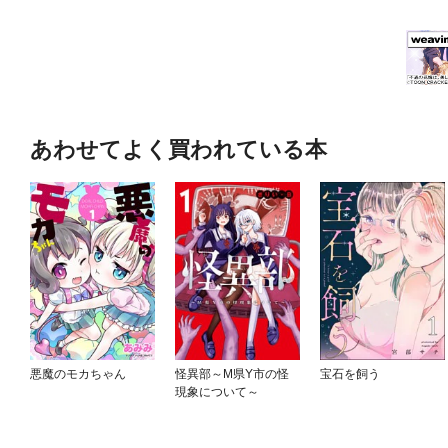
あわせてよく買われている本
悪魔のモカちゃん
怪異部～M県Y市の怪
宝石を飼う
現象について～