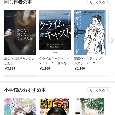
同じ作者の本
もっと見る
あなたに訊きたいこと
クライムキャスト ～
警部ヴィスティング
ダ
がある
Ｖｏｌ．１ 届かなか
カタリーナ・コード
上下
った叫び～
～THE KATHARINA C
3,999
1,166
1,100
1,
ODE～
小学館のおすすめ本
もっと見る