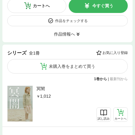
カートへ
今すぐ買う
作品をチェックする
作品情報へ
シリーズ
全1冊
お気に入り登録
未購入巻をまとめて買う
1巻から
|
最新刊から
冥闇
1,012
試し読み
カートへ