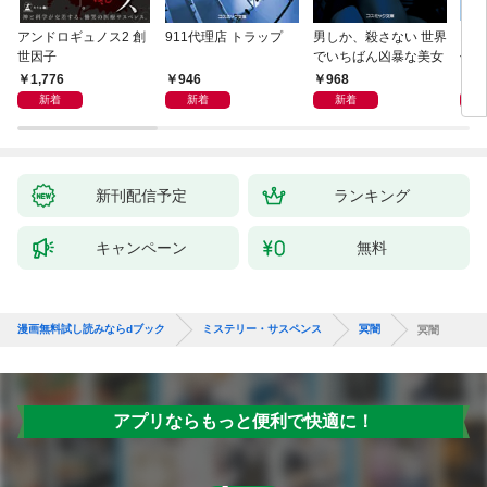
アンドロギュノス2 創
911代理店 トラップ
男しか、殺さない 世界
スー
世因子
でいちばん凶暴な美女
件〈
1,776
946
968
9
新着
新着
新着
新刊配信予定
ランキング
キャンペーン
無料
漫画無料試し読みならdブック
ミステリー・サスペンス
冥闇
冥闇
アプリならもっと便利で快適に！