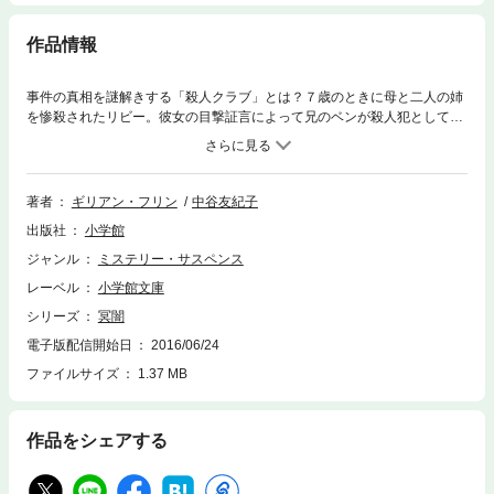
作品情報
事件の真相を謎解きする「殺人クラブ」とは？７歳のときに母と二人の姉
を惨殺されたリビー。彼女の目撃証言によって兄のベンが殺人犯として逮
捕される。それからから24年、心身に傷を負い、定職にも就かず、殺人事
件の哀れな犠牲者として有志からの寄付金を食いつぶしながら、無気力に
生きるリビーのもとへ、有名殺人事件の真相を推理する同好の士である
「殺人クラブ」から会への出席依頼が。集まりに参加し、殺人クラブのメ
著者
ギリアン・フリン
中谷友紀子
ンバーが自分の家族に起こった忌まわしい事件に関心を抱いていることを
出版社
小学館
知り、リビーは謝礼金を目当てに、事件の真相を探りはじめる……。 現
在のリビーの視点と、事件当日の兄ベンと母パティの視点から物語が交互
ジャンル
ミステリー・サスペンス
に語られ、やがて悲劇的な真実が明らかにされる衝撃のダーク・スリラ
レーベル
小学館文庫
ー。
シリーズ
冥闇
電子版配信開始日
2016/06/24
ファイルサイズ
1.37 MB
作品をシェアする