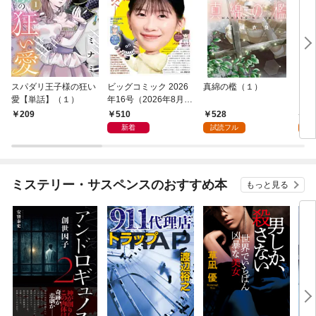
スパダリ王子様の狂い
ビッグコミック 2026
真綿の檻（１）
こん
愛【単話】（１）
年16号（2026年8月7
（１
日発売）
510
528
5
209
新着
試読フル
試
ミステリー・サスペンスのおすすめ本
もっと見る