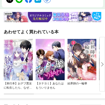
あわせてよく買われている本
【単行本】おデブ悪女
【タテヨミ】あなたは
結界師の一輪華
バッ
に転生したら、なぜか
もういりません
ロイ
ラスボス王子様に執着
今世
されています
りが
てく
OMI