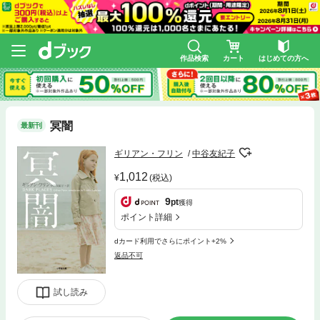
作品検索
カート
はじめての方へ
冥闇
最新刊
ギリアン・フリン
中谷友紀子
1,012
(税込)
9
pt
獲得
ポイント詳細
dカード利用でさらにポイント+2%
返品不可
試し読み