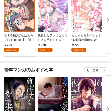
恋する秘文の戦士たち
悪友とセフレになった
ましゅまろダイエット
【恋
【forcs edited】 1話
らメロ堕ちしちゃいそ
~幼馴染の指使いがエ
おっ
う(1)
ッチすぎる！~(1)
ょ？(
220
220
220
2
試読フル
試読フル
試読フル
試
青年マンガのおすすめ本
もっと見る