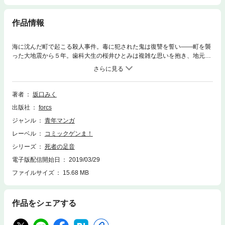
作品情報
海に沈んだ町で起こる殺人事件。毒に犯された鬼は復讐を誓い――町を襲
った大地震から５年。歯科大生の桜井ひとみは複雑な思いを抱き、地元に
帰ってきた。懐かしい友人との再会に盛り上がる会話、すると突如――ね
え聞いた？医者の幽霊の話…という話題になるが、ひとみは思わず、「私
は父の遺体をこの目で確認しました！」と声を荒げてしまう。それは、町
の医者はひとみの父・駿、ただ一人だったからだ…。津波に流され亡くな
著者
坂口みく
った父、母、姉、弟を思い出し、改めて天涯孤独となったことを実感する
出版社
forcs
ひとみの元に、山吹という男が訪ねてきた。最近起きた転落事故を捜査中
の刑事だという山吹から、「転落死した人物は、あなたのお父さんの幽霊
ジャンル
青年マンガ
に怯えていたようです」と告げられ…思いもよらない復讐劇が静かに幕を
レーベル
コミックゲンま！
開ける！！
シリーズ
死者の足音
電子版配信開始日
2019/03/29
ファイルサイズ
15.68 MB
作品をシェアする