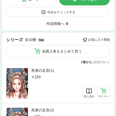
作品をチェックする
作品情報へ
全10冊
シリーズ
お気に入り登録
完結
未購入巻をまとめて買う
1巻から
|
最新刊から
死者の足音(1)
220
試し読み
カートへ
死者の足音(2)