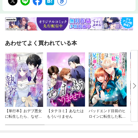
あわせてよく買われている本
【単行本】おデブ悪女
【タテヨミ】あなたは
バッドエンド目前のヒ
結界
に転生したら、なぜか
もういりません
ロインに転生した私、
ラスボス王子様に執着
今世では恋愛するつも
されています
りがチートな兄が離し
てくれません！？@C