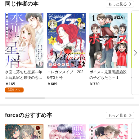
OMIC
同じ作者の本
もっと見る
水面に落ちた星屑～年
エレガンスイブ 202
ボイス～児童養護施設
フォ
上写真家と最後の恋～
6年3月号
の子どもたち～ 1
年1
1話
165
689
330
6
試読フル
forcsのおすすめ本
もっと見る