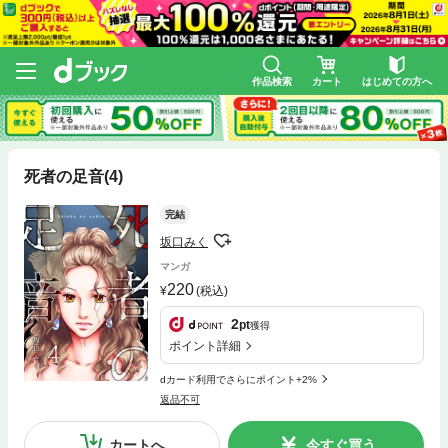
作品検索
カート
はじめての方へ
死者の足音(4)
完結
坂口みく
マンガ
220
(税込)
2
pt
獲得
ポイント詳細
dカード利用でさらにポイント+2%
返品不可
カートへ
今すぐ買う