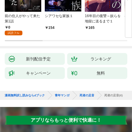
前の住人がやって来た
シアワセな家族１
16年目の復讐～奴らを
ベイ
第1話
地獄に送るまで１
エブ
版】
0
154
165
2
試読フル
新刊配信予定
ランキング
キャンペーン
無料
漫画無料試し読みならdブック
青年マンガ
死者の足音
死者の足音(4)
アプリならもっと便利で快適に！