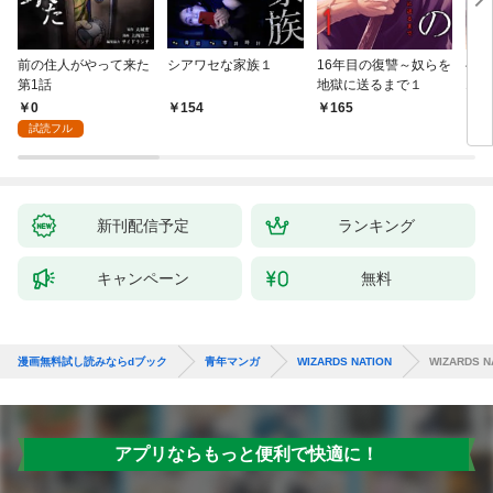
前の住人がやって来た
シアワセな家族１
16年目の復讐～奴らを
ベイ
第1話
地獄に送るまで１
エブ
版】
0
154
165
2
試読フル
新刊配信予定
ランキング
キャンペーン
無料
漫画無料試し読みならdブック
青年マンガ
WIZARDS NATION
WIZARDS NA
アプリならもっと便利で快適に！