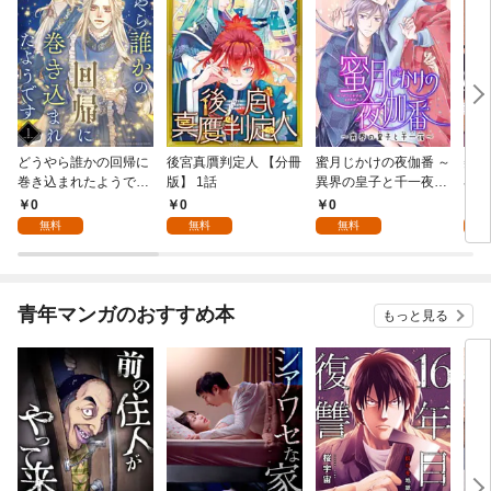
どうやら誰かの回帰に
後宮真贋判定人 【分冊
蜜月じかけの夜伽番 ～
美貌
巻き込まれたようです
版】 1話
異界の皇子と千一夜～
界で
【分冊版】 1話
【分冊版】 1話
たか
0
0
0
0
版】
無料
無料
無料
青年マンガのおすすめ本
もっと見る