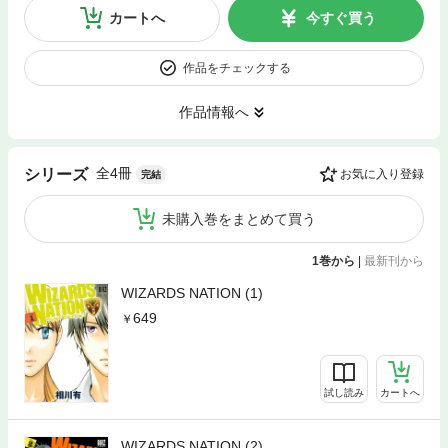
カートへ
今すぐ買う
作品をチェックする
作品情報へ
全4冊
シリーズ
お気に入り登録
完結
未購入巻をまとめて買う
1巻から
|
最新刊から
WIZARDS NATION (1)
649
試し読み
カートへ
WIZARDS NATION (2)