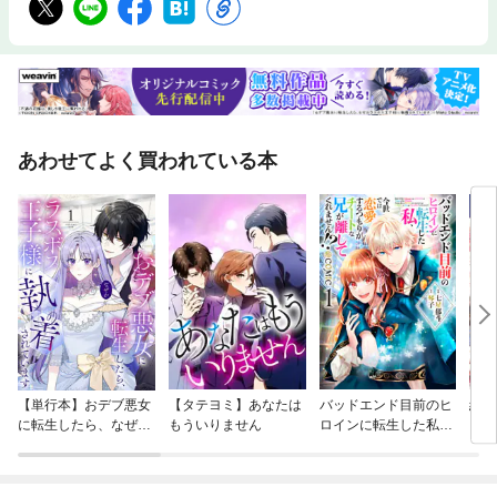
あわせてよく買われている本
【単行本】おデブ悪女
【タテヨミ】あなたは
バッドエンド目前のヒ
結界
に転生したら、なぜか
もういりません
ロインに転生した私、
ラスボス王子様に執着
今世では恋愛するつも
されています
りがチートな兄が離し
てくれません！？@C