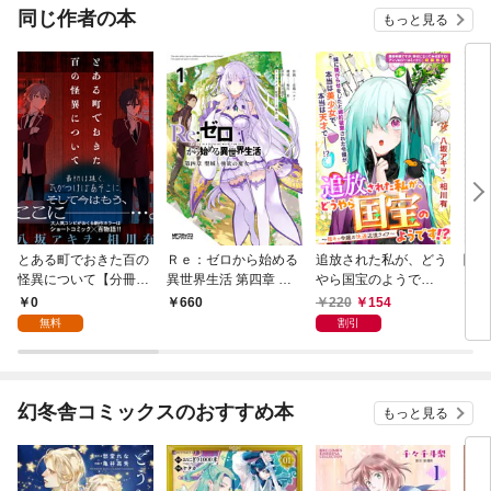
OMIC
同じ作者の本
もっと見る
とある町でおきた百の
Ｒｅ：ゼロから始める
追放された私が、どう
闇メ
怪異について【分冊
異世界生活 第四章 聖
やら国宝のようで
1【
版】: 1
域と強欲の魔女 1
す！？ ～陰キャ令嬢の
しマ
0
220
154
660
8
快適辺境ライフ～
無料
割引
幻冬舎コミックスのおすすめ本
もっと見る