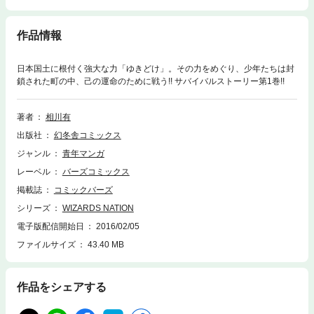
作品情報
日本国土に根付く強大な力「ゆきどけ」。その力をめぐり、少年たちは封
鎖された町の中、己の運命のために戦う!! サバイバルストーリー第1巻!!
著者
相川有
出版社
幻冬舎コミックス
ジャンル
青年マンガ
レーベル
バーズコミックス
掲載誌
コミックバーズ
シリーズ
WIZARDS NATION
電子版配信開始日
2016/02/05
ファイルサイズ
43.40 MB
作品をシェアする