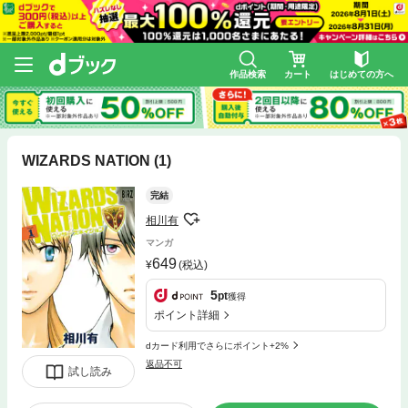
作品検索
カート
はじめての方へ
WIZARDS NATION (1)
完結
相川有
マンガ
649
(税込)
5
pt
獲得
ポイント詳細
dカード利用でさらにポイント+2%
返品不可
試し読み