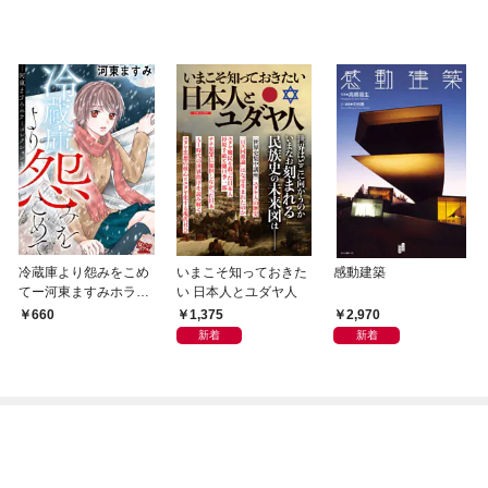
冷蔵庫より怨みをこめ
いまこそ知っておきた
感動建築
てー河東ますみホラー
い 日本人とユダヤ人
コレクション 1ー
1,375
2,970
660
新着
新着