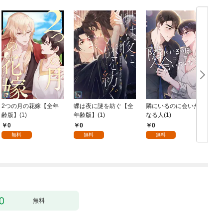
2つの月の花嫁【全年
蝶は夜に謎を紡ぐ【全
隣にいるのに会いたく
齢版】(1)
年齢版】(1)
なる人(1)
0
0
0
無料
無料
無料
無料