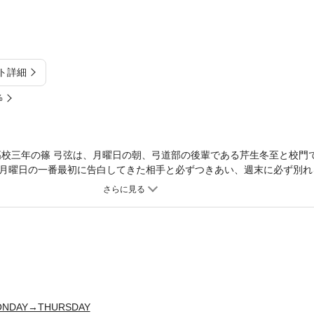
ト詳細
%
高校三年の篠 弓弦は、月曜日の朝、弓道部の後輩である芹生冬至と校門
月曜日の一番最初に告白してきた相手と必ずつきあい、週末に必ず別れ
弓弦の軽い気持ちから出た一言でつきあうことになったふたりだが…。
DAY→THURSDAY