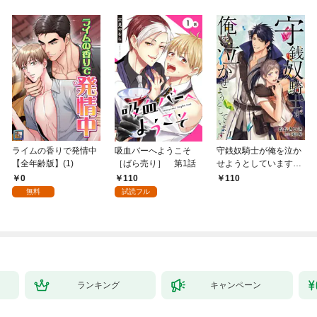
ライムの香りで発情中
吸血バーへようこそ
守銭奴騎士が俺を泣か
【全年齢版】(1)
［ばら売り］ 第1話
せようとしています
【単話】 1
0
110
110
無料
試読フル
ランキング
キャンペーン