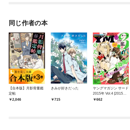
二度目は串刺し回避し
ます！～
同じ作者の本
【合本版】月影骨董鑑
きみが好きだった
ヤングマガジン サード
定帖
2015年 Vol.4 [2015年3
月6日発売]
2,046
715
662