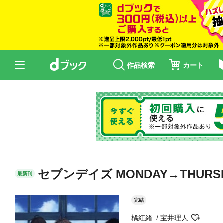
作品検索
カート
セブンデイズ MONDAY→THURS
最新刊
完結
橘紅緒
宝井理人