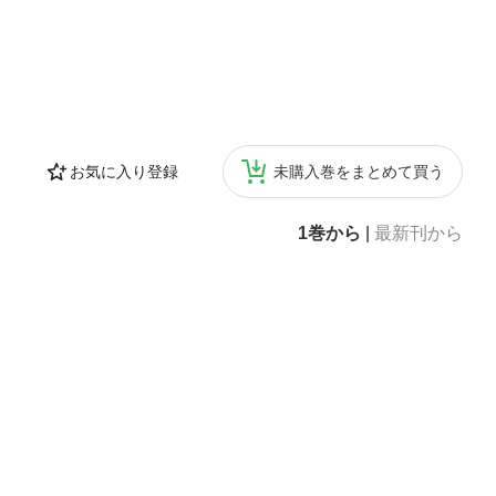
お気に入り登録
未購入巻をまとめて買う
1巻から
|
最新刊から