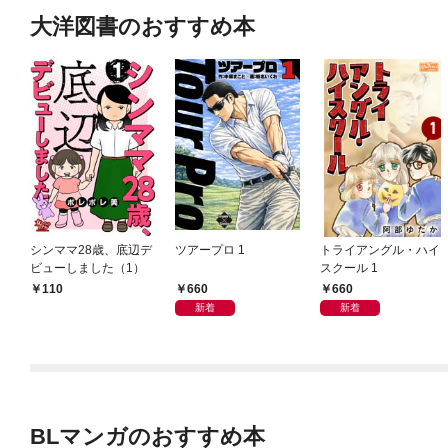
大洋図書のおすすめ本
シンママ28歳、底辺デ
ツアープロ 1
トライアングル・ハイ
ビューしました（1）
スクール 1
660
660
110
新着
新着
BLマンガのおすすめ本