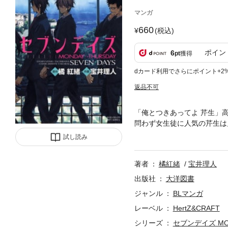
マンガ
660
(税込)
ポイン
6
pt
獲得
dカード利用でさらにポイント+2
返品不可
「俺とつきあってよ 芹生」
問わず女生徒に人気の芹生は
る。一週間限定の恋人── 
試し読み
著者
橘紅緒
宝井理人
出版社
大洋図書
ジャンル
BLマンガ
レーベル
HertZ&CRAFT
シリーズ
セブンデイズ MON