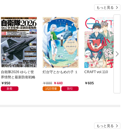
もっと見る
自衛隊2026 ゆらぐ世
灯台守とかもめの子 １
CRAFT vol.110
界情勢と最新防衛戦略
950
880
440
605
新着
試読増量
割引
もっと見る