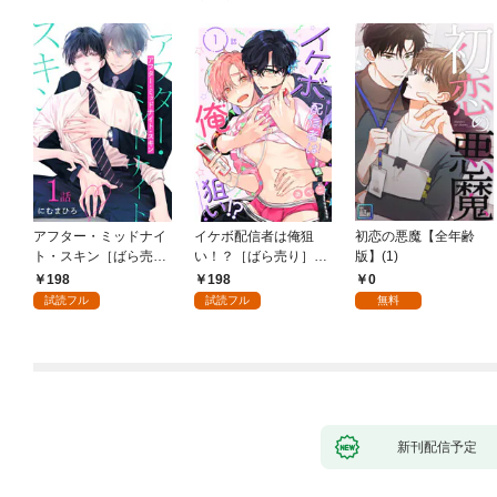
アフター・ミッドナイ
イケボ配信者は俺狙
初恋の悪魔【全年齢
ト・スキン［ばら売
い！？［ばら売り］
版】(1)
り］ 第1話
第1話
198
198
0
試読フル
試読フル
無料
新刊配信予定