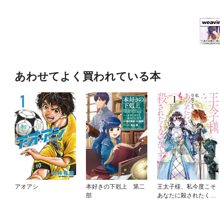
あわせてよく買われている本
アオアシ
本好きの下剋上 第二
王太子様、私今度こそ
部
あなたに殺されたくな
いんです！ ～聖女に
嵌められた貧乏令嬢、