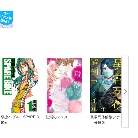
弱虫ペダル SPARE B
耽溺のススメ
異常死体解剖ファイル
IKE
（分冊版）