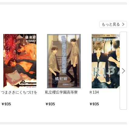
もっと見る
つまさきにくちづけを
私立櫻丘学園高等寮
Ｒ134
935
935
935