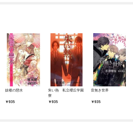
妓楼の戀水
朱い熱 私立櫻丘学園
音無き世界
寮
935
935
935