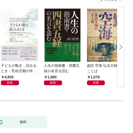
子どもが動き，試みる
人生の指南書・四書五
超訳 空海 弘法大師の
とき：乳幼児期の学び
経の名言を読む
ことば
におけるドゥルーズ／
4,950
1,980
1,078
ガタリ論
新着
新着
新着
無料