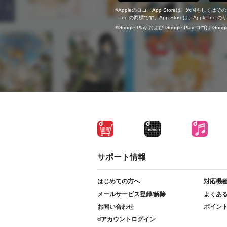
Appleのロゴ、App Storeは、米国もしくはそ
Inc.の商標です。App Storeは、Apple In
Google Play および Google Play ロゴは Go
サポート情報
はじめての方へ
対応機
メールサービス登録/解除
よくあ
お問い合わせ
ポイン
dアカウントログイン