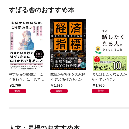
すばる舎のおすすめ本
中学からの勉強は、こ
数値から将来を読み解
また話したくなる人が
う変わる。 はじめての
く 経済指標のキホン
やっていること
自学自習のキホン
1,760
1,980
1,760
新着
新着
新着
人文・思想のおすすめ本