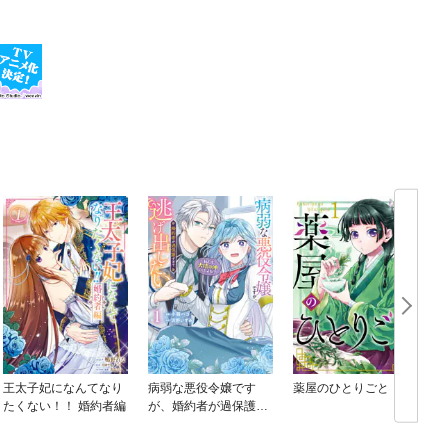
王太子妃になんてなり
病弱な悪役令嬢です
薬屋のひとりごと
たくない！！ 婚約者編
が、婚約者が過保護す
ぎて逃げ出したい(私た
ち犬猿の仲でしたよ