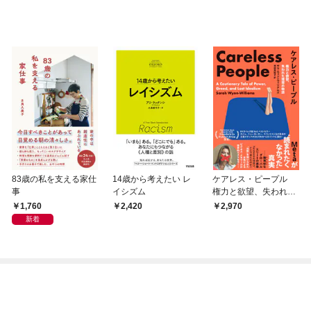
83歳の私を支える家仕
14歳から考えたい レ
ケアレス・ピープル
事
イシズム
権力と欲望、失われた
理想の物語 Meta
1,760
2,420
2,970
が”読まれたくなかっ
新着
た”真実