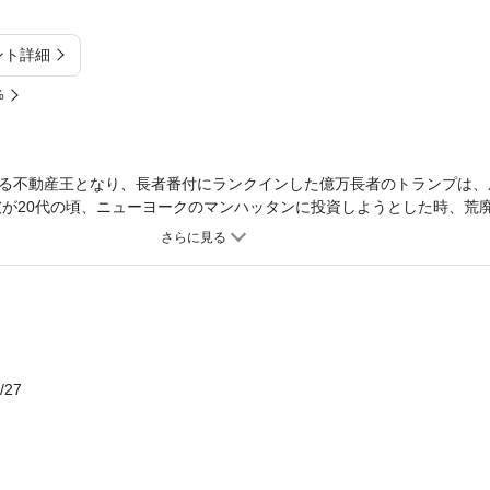
ント詳細
%
る不動産王となり、長者番付にランクインした億万長者のトランプは、
彼が20代の頃、ニューヨークのマンハッタンに投資しようとした時、荒
多くの侮り、足を引っ張る声に負けず、トランプは大成功を自身の手で
なる道が始まった。 彼の成功は、偶然ではなく必然だった。その必然
—。 彼の思考が随所に表れる108の言葉。 望み通りの人生を手に入れ
 「大きな夢から始めないならば、人は決して夢をかなえることはできな
止めてはいけない」 「あなたに最初のチャンスを与えるのはあなた自身
のがもたらされる」 「成功への大きな一歩は言動を一致させることだ
/27