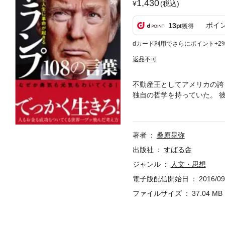
1,430
(税込)
ポイ
13
pt
獲得
dカード利用でさらにポイント+2
返品不可
不動産王としてアメリカの誇
独自の哲学を持っていた。 
が無理だと言った。しかし、
れをきっかけに、不動産王と
こそが、トランプ思考———
著者
桑原晃弥
冊。 ◎トランプの成功思考
なら、絶対に、絶対に歩みを
出版社
すばる舎
だものからは、想像以上のも
ジャンル
人文・思想
電子版配信開始日
2016/09
ファイルサイズ
37.04 MB