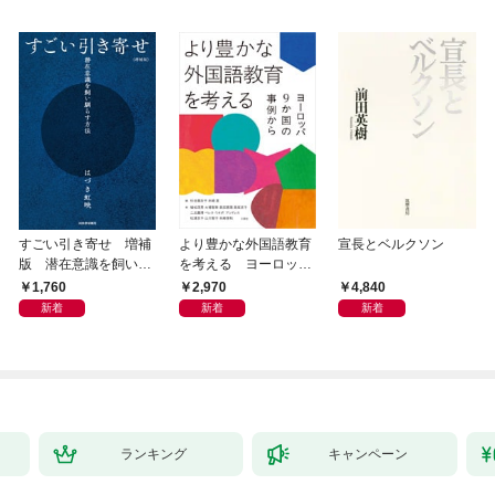
すごい引き寄せ 増補
より豊かな外国語教育
宣長とベルクソン
版 潜在意識を飼い馴
を考える ヨーロッパ
らす方法
9か国の事例から
1,760
2,970
4,840
新着
新着
新着
ランキング
キャンペーン