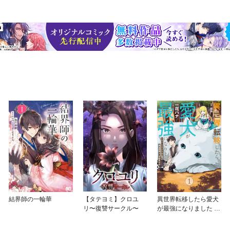
結界師の一輪華
【タテヨミ】クロユ
異世界転移したら愛犬
リ〜復讐サークル〜
が最強になりました ～
シルバーフェンリルと
俺が異世界暮らしを始