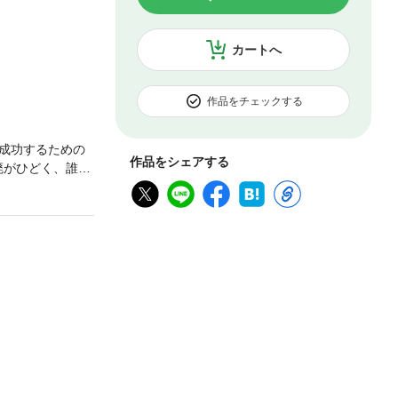
カートへ
作品をチェックする
成功するための
作品をシェアする
廃がひどく、誰も
成し遂げた。そ
をもたらしたもの
たい人、必読の一
い」 「成功を望む
」 「情熱を注い
」