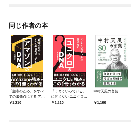
てくれません！？@C
OMIC
同じ作者の本
「顧客のため」をすべ
「うまくいっている」
中村天風の言葉
ての出発点にする アマ
に甘えない ユニクロの
ゾンのDNA
DNA
1,210
1,210
1,100