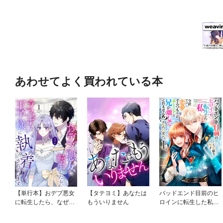
あわせてよく買われている本
【単行本】おデブ悪女
【タテヨミ】あなたは
バッドエンド目前のヒ
に転生したら、なぜか
もういりません
ロインに転生した私、
ラスボス王子様に執着
今世では恋愛するつも
されています
りがチートな兄が離し