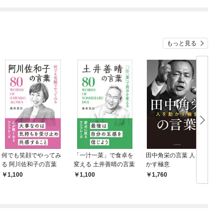
ね！？)
もっと見る
何でも笑顔でやってみ
「一汁一菜」で食卓を
田中角栄の言葉 人を動
る 阿川佐和子の言葉
変える 土井善晴の言葉
かす極意
3
1,100
1,100
1,760