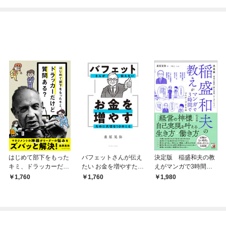
めたら～ THE COMIC
はじめて部下をもった
バフェットさんが伝え
決定版 稲盛和夫の教
キミ、ドラッカーだけ
たい お金を増やすため
えがマンガで3時間で
ど質問ある？
に大切な10のこと
マスターできる本
1,760
1,760
1,980