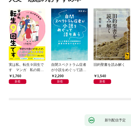
実は私、転生９回生で
自閉スペクトラム症者
旧約聖書を読み解く
す マンガ 私の前世
が小説をめぐって語り
物語
あう
1,760
2,200
1,540
新着
新着
新着
新刊配信予定