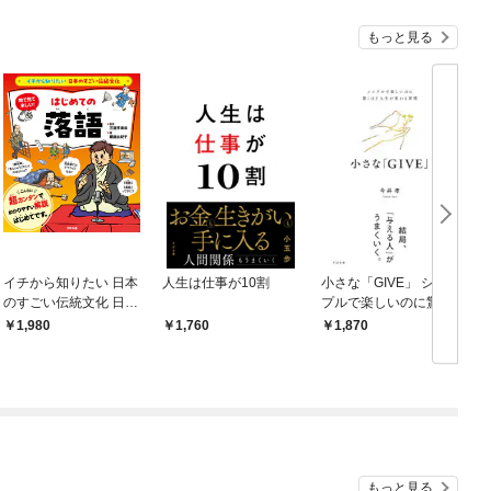
もっと見る
イチから知りたい 日本
人生は仕事が10割
小さな「GIVE」 シン
のすごい伝統文化 日本
プルで楽しいのに驚く
の伝統芸能入門 落語
ほど人生が変わる習慣
1,980
1,760
1,870
もっと見る