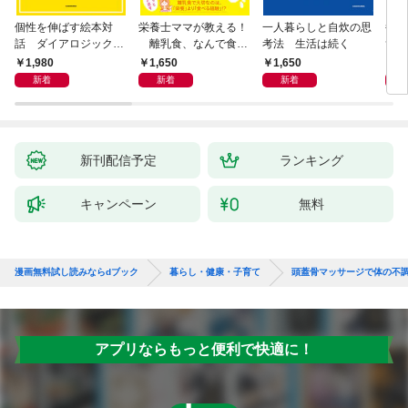
個性を伸ばす絵本対
栄養士ママが教える！
一人暮らしと自炊の思
毎日
話 ダイアロジック・
離乳食、なんで食べ
考法 生活は続く
ず3
リーディング
てくれないの？ 赤ちゃ
1,980
1,650
1,650
9
んの「食べない」に困
新着
新着
新着
ったら読む本
新刊配信予定
ランキング
キャンペーン
無料
漫画無料試し読みならdブック
暮らし・健康・子育て
頭蓋骨マッサージで体の不
アプリならもっと便利で快適に！