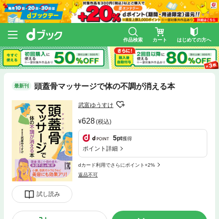
作品検索
カート
はじめての方へ
頭蓋骨マッサージで体の不調が消える本
最新刊
武富ゆうすけ
628
(税込)
5
pt
獲得
ポイント詳細
dカード利用でさらにポイント+2%
返品不可
試し読み