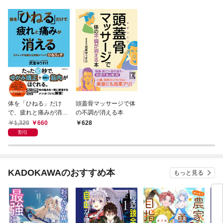
体を「ひねる」だけ
頭蓋骨マッサージで体
で、疲れと痛みが消え
の不調が消える本
る
1,320
660
628
割引
KADOKAWAのおすすめ本
もっと見る