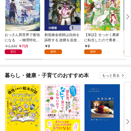
おっさん異世界で最強
創造錬金術師は自由を
【単話】せっかく農家
夫は
になる ～物理特化の
謳歌する 故郷を追放さ
に転生したので勇者は
【分
覚醒者～
れたら、魔王のお膝元
目指しません【第1
1,430
715
0
0
0
で超絶効果のマジック
話】
割引
無料
無料
アイテム作り放題にな
りました【分冊版】
1
暮らし・健康・子育てのおすすめ本
もっと見る