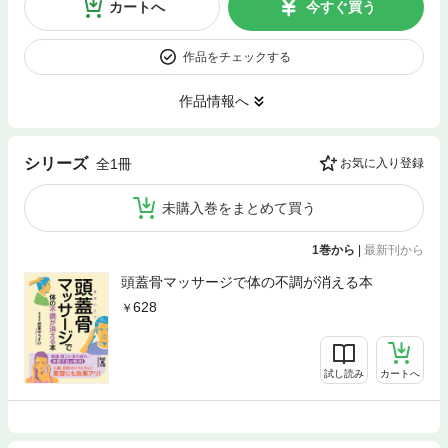
カートへ
今すぐ買う
作品をチェックする
作品情報へ
シリーズ
全1冊
お気に入り登録
未購入巻をまとめて買う
1巻から
|
最新刊から
頭蓋骨マッサージで体の不調が消える本
628
試し読み
カートへ