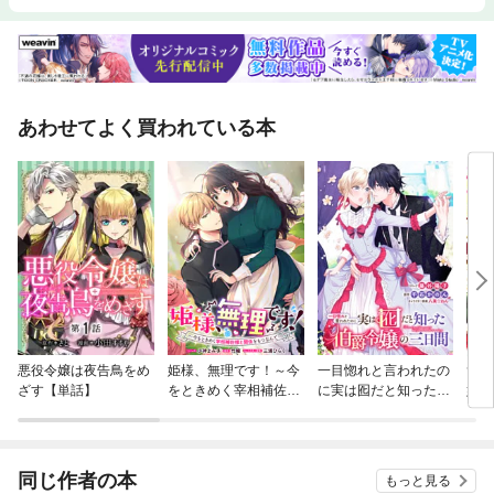
あわせてよく買われている本
悪役令嬢は夜告鳥をめ
姫様、無理です！～今
一目惚れと言われたの
ずた
ざす【単話】
をときめく宰相補佐様
に実は囮だと知った伯
婚約
と関係をもつなんて
爵令嬢の三日間 連載
（コ
～ 連載版
版
同じ作者の本
もっと見る