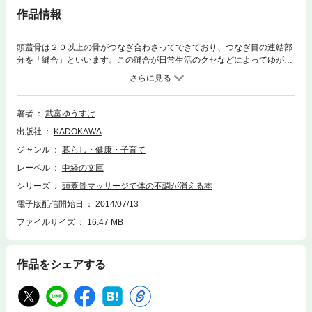
作品情報
頭蓋骨は２０以上の骨がつなぎ合わさってできており、つなぎ目の連結部
分を「縫合」といいます。この縫合が日常生活のクセなどによってゆがむ
ことが、頭痛や首の痛み、肩こりなどの不調の一因になっています。本書
で紹介する「頭蓋骨マッサージ」は、このゆがみを矯正する画期的な方
法！あごの下のたるみ・目尻のシワの解消など、美容にも効果がある「頭
蓋骨マッサージ」に、ぜひトライしてください。
著者
武富ゆうすけ
出版社
KADOKAWA
ジャンル
暮らし・健康・子育て
レーベル
中経の文庫
シリーズ
頭蓋骨マッサージで体の不調が消える本
電子版配信開始日
2014/07/13
ファイルサイズ
16.47 MB
作品をシェアする