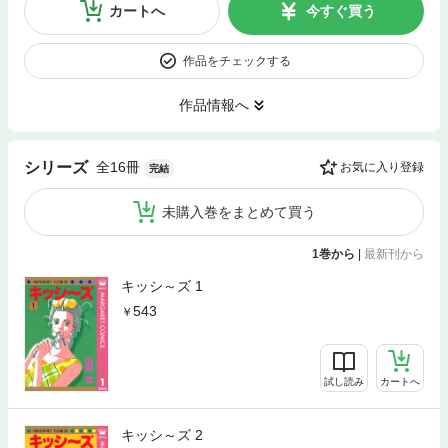
カートへ
今すぐ買う
作品をチェックする
作品情報へ
全16冊
シリーズ
お気に入り登録
完結
未購入巻をまとめて買う
1巻から
|
最新刊から
キッシ～ズ 1
543
試し読み
カートへ
キッシ～ズ 2