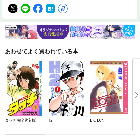
あわせてよく買われている本
タッチ 完全復刻版
H2
B.O.D.Y.
黒崎
い