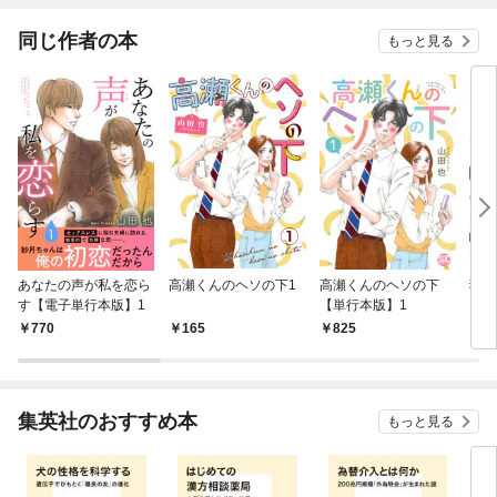
同じ作者の本
もっと見る
あなたの声が私を恋ら
高瀬くんのヘソの下1
高瀬くんのヘソの下
猫と
す【電子単行本版】1
【単行本版】1
ー 
770
165
825
5
集英社のおすすめ本
もっと見る