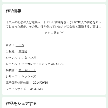
作品情報
【民人の初恋の人は超美人！】テレビ番組をきっかけに民人の初恋を知っ
てしまった果歩。その晩、行き倒れていたナゾの女性と遭遇する。実はそ
の人が、民人の初恋の人・山王丸麗子さんだった！ 受験勉強もせずに、
超美人の麗子さんに負けじと頑張る果歩。ついには、みよ志＆ユメちゃん
と一緒にJAMPの合宿所に潜入しようとするが…!?
著者
山田也
出版社
集英社
ジャンル
少女マンガ
レーベル
マーガレットコミックスDIGITAL
掲載誌
マーガレット
シリーズ
キッシ～ズ
電子版配信開始日
2014/09/10
ファイルサイズ
35.33 MB
作品をシェアする