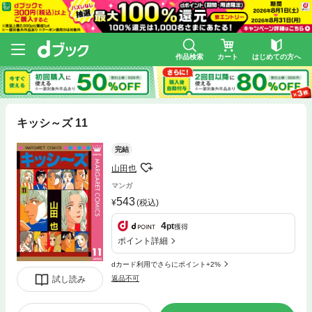
作品検索
カート
はじめての方へ
キッシ～ズ 11
完結
山田也
マンガ
543
(税込)
4
pt
獲得
ポイント詳細
dカード利用でさらにポイント+2%
試し読み
返品不可