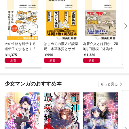
犬の性格を科学する
はじめての漢方相談薬
為替介入とは何か 20
大江
遺伝子でひもとく「最
局 水草体質とサボテ
0兆円規模「外為特
学と
良の友」の進化
ン体質
会」が生まれた謎
から
1,375
990
1,320
1,
新着
新着
新着
少女マンガのおすすめ本
もっと見る