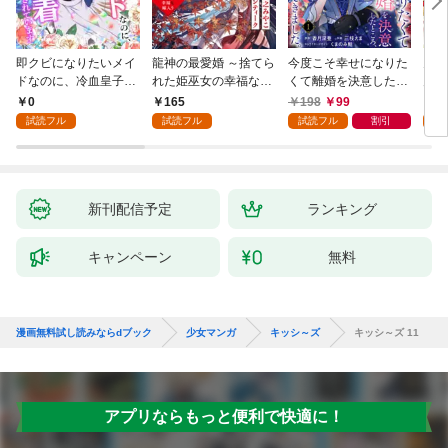
即クビになりたいメイ
龍神の最愛婚 ～捨てら
今度こそ幸せになりた
鬼条
ドなのに、冷血皇子に
れた姫巫女の幸福な嫁
くて離婚を決意したと
見初
執着されています第1
入り～: 1
ころ、無表情な旦那様
～１
0
165
198
99
1
話
が「愛してる」と言っ
試読フル
試読フル
試読フル
割引
試
てきました。1
新刊配信予定
ランキング
キャンペーン
無料
漫画無料試し読みならdブック
少女マンガ
キッシ～ズ
キッシ～ズ 11
アプリならもっと便利で快適に！