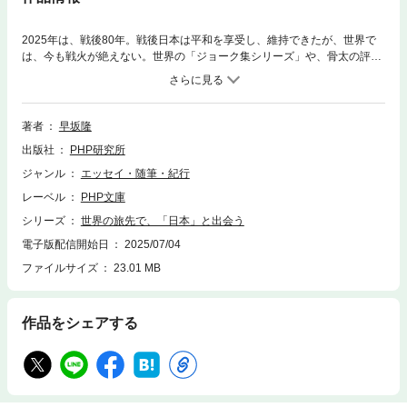
2025年は、戦後80年。戦後日本は平和を享受し、維持できたが、世界で
は、今も戦火が絶えない。世界の「ジョーク集シリーズ」や、骨太の評伝
など、幅広い執筆活動を続けるノンフィクション作家による感動の紀行エ
ッセイ！ 台湾、モンゴル、ルーマニア、トルコ・シリア、イラク、イス
ラエル、サイパン・パラオ・・・・・・異国の街角を歩き続ける中で、い
つも出会うことになったのは、祖国「日本」、そして日本の「こころ」だ
著者
早坂隆
った——。50カ国もの海外を歩いた取材経験が、現地の「日常」と「リア
出版社
PHP研究所
ル」を、見事にすくい取る。さあ、歴史に触れ、人とつながる、心の旅へ
出かけよう！ 「日本」について、今一度、考えてみよう。 【本書の内
ジャンル
エッセイ・随筆・紀行
容】●第一章 「満洲」——日本人が掲げた理念の風 ●「今よりも日本時
レーベル
PHP文庫
代の方がずっと良かった」 ●そこから旅順港は見えるか ●日中で異なる
餃子の文化 ほか ●第二章 モンゴル─世界史の中の不思議な繋がり ●日
シリーズ
世界の旅先で、「日本」と出会う
本人のルーツはブリヤート人か？ ●モンゴルには存在しないジンギスカ
電子版配信開始日
2025/07/04
ン料理 ●馬乳酒への感銘が「カルピス」を生んだ ほか ●第三章 ルー
ファイルサイズ
23.01 MB
マニア─—「僕は日本に生まれたかった」 ●「日本に生まれること」とい
う宝くじ ●なぜ子供たちはエイズに罹患したか？ ●アルバムに貼られた
悲しい記念写真 ほか ●第四章 チェコ・ポーランド─—救われた生命、
奪われた生命 ●世界で最も美しい街の“有力候補” ●日本人の資質に感銘
作品をシェアする
を受けたザビエル ほか ●第五章 バルト三国─—一枚の色褪せた「日の
丸」 ●歴史をどの立ち位置から見るか？ ●KGB博物館の戦慄の拷問部
屋 ●ラトビアの日の丸に凝縮された日本人の魂 ほか ●第六章 旧ユー
ゴスラビア─—コソボの「ワールドカップ」 ●東日本大震災で多額の義援
金を送ってくれた国 ●空しく朽ちたオリンピックマーク ●「毎日、ポケ