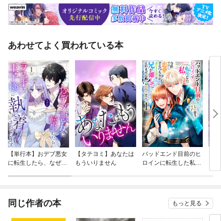
モン、ポケモンで。本当に大変よ」 ほか ●第七章 トルコ・シリア─—
時を越えた恩返しとトウモロコシ ●エルトゥールル号事件が生んだ「正
の連鎖」 ●トルコが広げたコーヒー文化 ●第八章 イラク─—一国平和主
義は卑怯で、みっともない ●すべての結果は紙一重でしかない ●「日本
人なのにグレンダイザーを観ていないなんて！」 ●戦争さえなければ観
あわせてよく買われている本
光立国になれる国 ●第九章 イスラエル─—ゴールデンブックに刻み込ま
れた感謝 ●清濁が境目もなく混ざりあう街 ●世界中から集まったユダヤ
人が持ち込んだ料理 ほか ●第十章 サイパン・パラオ─—日本流委任統
治の光芒 ●日本統治時代を懐かしむ島民たち ●バンザイクリフの悲劇は
今も ●パラオ語の中に組み込まれた日本語 ほか ●第十一章 フィリピ
ン─—天使たちの町に残る特攻兵の面影 ●モンテンルパの夜は更けて ●
刑務所内に往時の名残りはなかった ほか ●第十二章 台湾─—なぜ、こ
の地は「美しい島」なのか ●「フォルモサ」と呼ばれた島 ●台北工業が
出場した甲子園の夏 ●零戦パイロットを祀る飛虎将軍廟 ほか ＊本書
は、2018年7月にPHP研究所から刊行された『世界の路地裏を歩いて見つ
けた「憧れのニッポン」』を改題の上、加筆・修正したものです。
【単行本】おデブ悪女
【タテヨミ】あなたは
バッドエンド目前のヒ
【タ
に転生したら、なぜか
もういりません
ロインに転生した私、
リ〜
ラスボス王子様に執着
今世では恋愛するつも
されています
りがチートな兄が離し
てくれません！？@C
OMIC
同じ作者の本
もっと見る