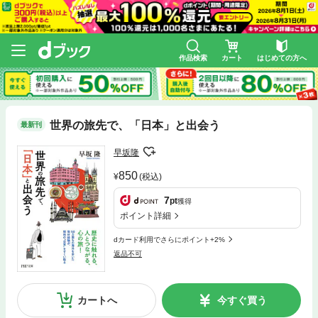
作品検索
カート
はじめての方へ
世界の旅先で、「日本」と出会う
最新刊
早坂隆
850
(税込)
7
pt
獲得
ポイント詳細
dカード利用でさらにポイント+2%
返品不可
カートへ
今すぐ買う