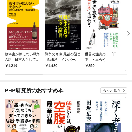
教科書が教えない戦争
戦争の肖像 最後の証言
世界の旅先で、「日
戦争
の話 - 日本人として知
- 真珠湾、インパー
本」と出会う
残す
っておくべき大切な歴
ル、特攻、硫黄島、占
1,210
1,980
850
1,
史 -
守島…… -
PHP研究所のおすすめ本
もっと見る