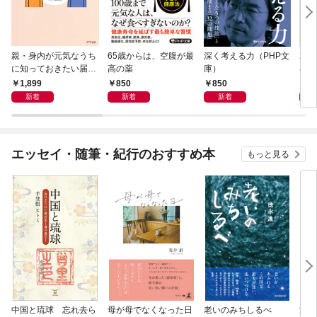
親・身内が元気なうち
65歳からは、空腹が最
深く考える力（PHP文
20
に知っておきたい届
高の薬
庫）
界史
出・手続きの準備（き
1,899
850
850
1,
ずな出版）
新着
新着
新着
エッセイ・随筆・紀行のおすすめ本
もっと見る
中国と琉球 忘れ去ら
母が母でなくなった日
老いのみちしるべ
激闘