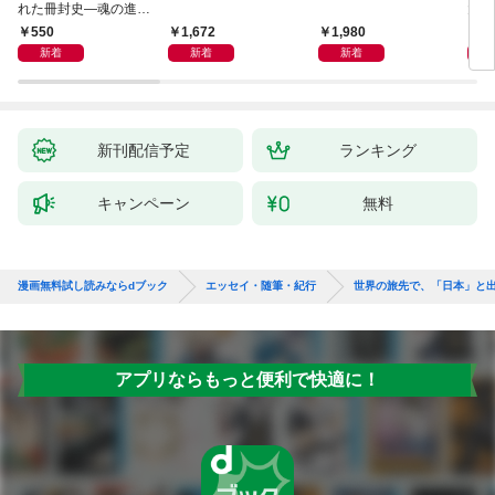
れた冊封史―魂の進化
大然
―
ップ
550
1,672
1,980
2
新着
新着
新着
新刊配信予定
ランキング
キャンペーン
無料
漫画無料試し読みならdブック
エッセイ・随筆・紀行
世界の旅先で、「日本」と
アプリならもっと便利で快適に！