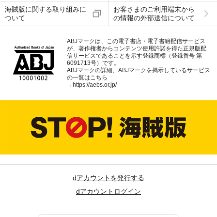
海賊版に関する取り組みに
お客さまのご利用端末から
ついて
の情報の外部送信について
ABJマークは、この電子書店・電子書籍配信サービス
が、著作権者からコンテンツ使用許諾を得た正規版配
信サービスであることを示す登録商標（登録番号 第
6091713号）です。
ABJマークの詳細、ABJマークを掲示しているサービス
の一覧はこちら
→
https://aebs.or.jp/
dアカウントを発行する
dアカウントログイン