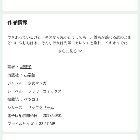
作品情報
つきあっているけど、キスから先がどうしても…。誰もが感じる恋のとま
どいに悩むちはる。そんな彼女は先輩（カレシ）と別れ、イキオイでただ
の友達だった鳴海（ナルミ）とつき合うことに！？ 全然恋人っぽくな
いサッカー少年の鳴海との、気になるキスの味は――。まぶしさにドキド
キする青春ラブストーリー集！！ ●収録作品／リップクリーム／流
れ星入りチョコレートケーキ／ポケット・ベル
著者
彬聖子
出版社
小学館
ジャンル
少女マンガ
レーベル
フラワーコミックス
掲載誌
ベツコミ
シリーズ
リップクリーム
電子版配信開始日
2017/09/01
ファイルサイズ
33.27 MB