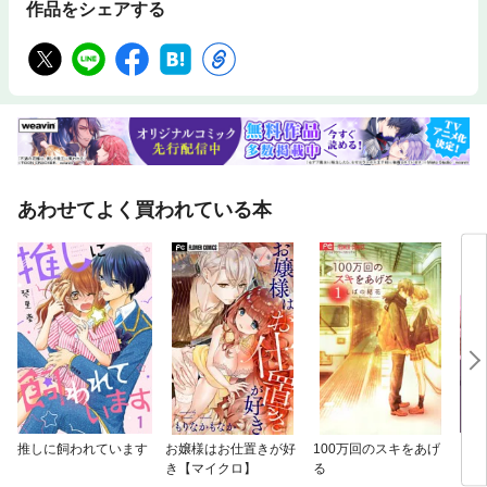
作品をシェアする
あわせてよく買われている本
推しに飼われています
お嬢様はお仕置きが好
100万回のスキをあげ
その
き【マイクロ】
る
【合