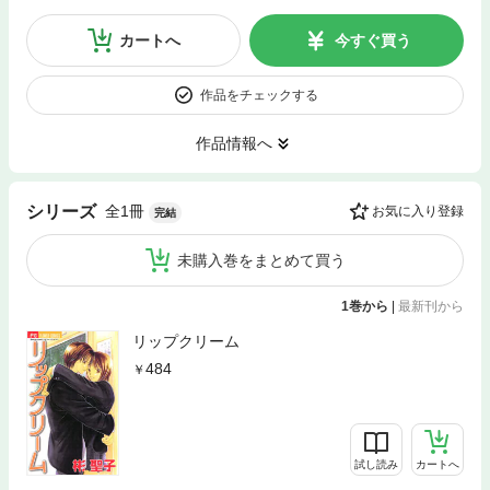
カートへ
今すぐ買う
作品をチェックする
作品情報へ
全1冊
シリーズ
お気に入り登録
完結
未購入巻をまとめて買う
1巻から
|
最新刊から
リップクリーム
484
試し読み
カートへ