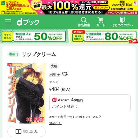
作品検索
カート
はじめての方へ
リップクリーム
最新刊
完結
彬聖子
マンガ
484
(税込)
4
pt
獲得
ポイント詳細
dカード利用でさらにポイント+2%
返品不可
試し読み