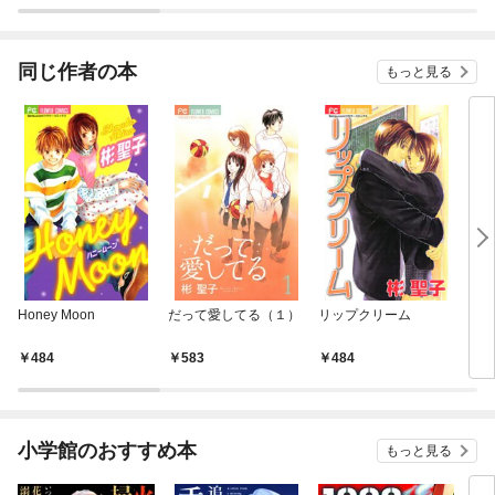
同じ作者の本
もっと見る
Honey Moon
だって愛してる（１）
リップクリーム
ブラ
（１
484
583
484
5
小学館のおすすめ本
もっと見る