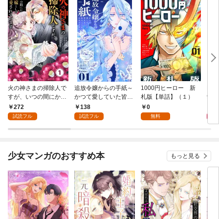
火の神さまの掃除人で
追放令嬢からの手紙～
1000円ヒーロー 新
DIM
すが、いつの間にか花
かつて愛していた皆さ
札版【単話】（１）
9.
嫁として溺愛されてい
まへ 私のことなどお忘
272
138
0
8
ます【単話】（１）
れですか？～【単話】
試読フル
試読フル
無料
（１）
少女マンガのおすすめ本
もっと見る