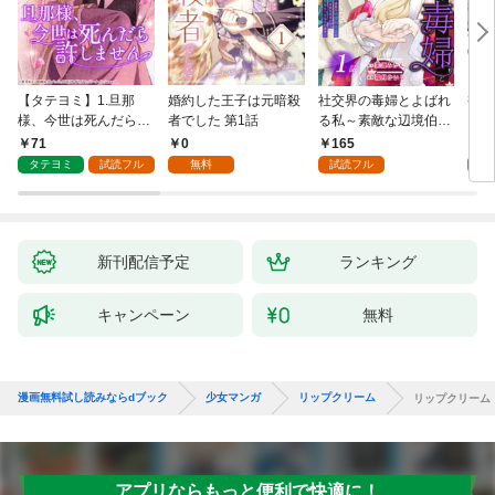
【タテヨミ】1.旦那
婚約した王子は元暗殺
社交界の毒婦とよばれ
視線
様、今世は死んだら許
者でした 第1話
る私～素敵な辺境伯令
る 1
しません
息に腕を折られたの
71
0
165
1
で、責任とってもらい
タテヨミ
試読フル
無料
試読フル
試
ます～［ばら売り］
第1話
新刊配信予定
ランキング
キャンペーン
無料
漫画無料試し読みならdブック
少女マンガ
リップクリーム
リップクリーム
アプリならもっと便利で快適に！