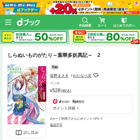
作品検索
カート
はじめての方へ
しらぬいものがたり～葉華多妖異記～ 2
完結
佐野まさき
わたなべ京
マンガ
528
(税込)
4
pt
獲得
ポイント詳細
dカード利用でさらにポイント+2%
返品不可
試し読み