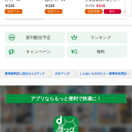
愛される～ 1巻
220
220
770
616
2
試読フル
試読フル
試読増量
割引
試
新刊配信予定
ランキング
キャンペーン
無料
漫画無料試し読みならdブック
少女マンガ
しらぬいものがたり～葉華多妖異記～
アプリならもっと便利で快適に！