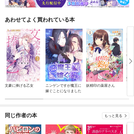
あわせてよく買われている本
文豪に捧げる乙女
ニンゲンですが魔王に
妖精印の薬屋さん
鬼上
嫁ぐことになりました
ませ
同じ作者の本
もっと見る