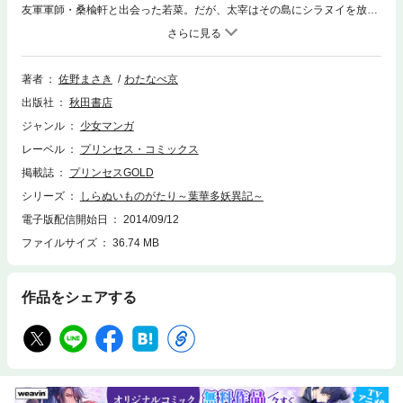
友軍軍師・桑楡軒と出会った若菜。だが、太宰はその島にシラヌイを放
つ。絶体絶命の危機に現れた“海賊の長”とは…!?
著者
佐野まさき
わたなべ京
出版社
秋田書店
ジャンル
少女マンガ
レーベル
プリンセス・コミックス
掲載誌
プリンセスGOLD
シリーズ
しらぬいものがたり～葉華多妖異記～
電子版配信開始日
2014/09/12
ファイルサイズ
36.74 MB
作品をシェアする