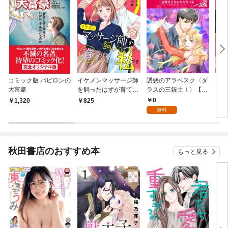
コミック版 バビロンの
イケメンマッサージ師
誘惑のアラベスク〈ダ
イケ
大富豪
を飼ったはずが育てら
ラスの三銃士Ｉ〉【分
を飼
れているのは私です
冊】 1巻
れて
0
1,320
825
1
[合本版]
(1)
無料
秋田書店のおすすめ本
もっと見る