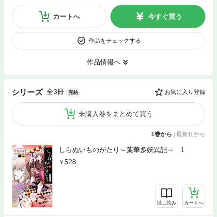
カートへ
今すぐ買う
作品をチェックする
作品情報へ
全3冊
シリーズ
お気に入り登録
完結
未購入巻をまとめて買う
1巻から
|
最新刊から
しらぬいものがたり～葉華多妖異記～ 1
528
試し読み
カートへ