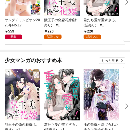
ヤングチャンピオン20
獣王子の偽恋花嫁(話
君たち愛が重すぎる。
桜と
26年No.17
売り) #1
(話売り) #1
559
220
220
2
新着
試読フル
試読フル
試
少女マンガのおすすめ本
もっと見る
獣王子の偽恋花嫁(話
君たち愛が重すぎる。
龍の贄嫁～虐げられた
桜と
売り) #1
(話売り) #1
少女は運命の番として